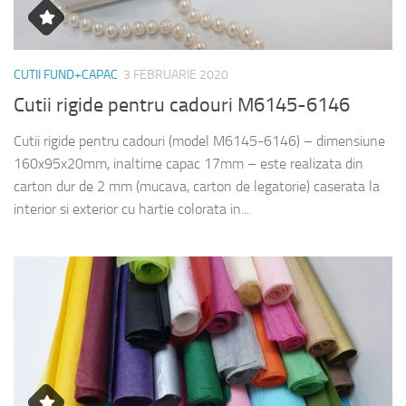
CUTII FUND+CAPAC
3 FEBRUARIE 2020
Cutii rigide pentru cadouri M6145-6146
Cutii rigide pentru cadouri (model M6145-6146) – dimensiune
160x95x20mm, inaltime capac 17mm – este realizata din
carton dur de 2 mm (mucava, carton de legatorie) caserata la
interior si exterior cu hartie colorata in...