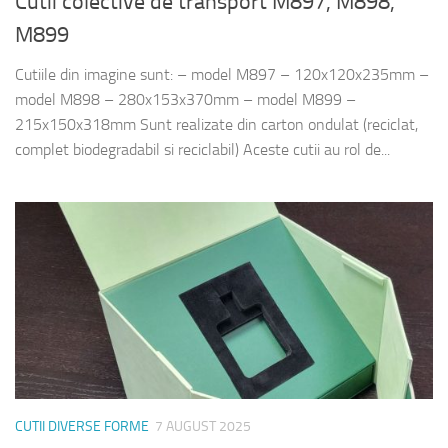
Cutii colective de transport M897, M898,
M899
Cutiile din imagine sunt: – model M897 – 120x120x235mm –
model M898 – 280x153x370mm – model M899 –
215x150x318mm Sunt realizate din carton ondulat (reciclat,
complet biodegradabil si reciclabil) Aceste cutii au rol de...
CUTII DIVERSE FORME
7 AUGUST 2025