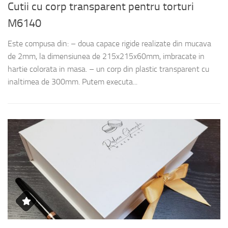
Cutii cu corp transparent pentru torturi
C
M6140
s
Este compusa din: – doua capace rigide realizate din mucava
Es
m,
de 2mm, la dimensiunea de 215x215x60mm, imbracate in
de
iei
hartie colorata in masa. – un corp din plastic transparent cu
ha
inaltimea de 300mm. Putem executa...
in