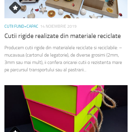
CUTII FUND+CAPAC
14 NOIEMBRIE 2019
Cutii rigide realizate din materiale reciclate
Producem cutii rigide din materialele reciclate si reciclabile: –
mucavaua (cartonul de legatorie), de diverse grosimi (2mm,
3mm sau mai mult), ii confera oricarei cutii o rezistenta mare
pe parcursul transportului sau al pastrarii...