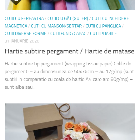
CUTII CU FEREASTRA
/
CUTII CU GÂT (GULER)
/
CUTII CU INCHIDERE
MAGNETICA
/
CUTII CU MANSON/SERTAR
/
CUTII CU PANGLICA
/
CUTII DIVERSE FORME
/
CUTII FUND+CAPAC
/
CUTII PLIABILE
31 IANUARIE 2020
Hartie subtire pergament / Hartie de matase
Hartie subtire tip pergament (wrapping tissue paper) Colile de
pergament: – au dimensiunea de 50x76cm – au 17g/mp (sunt
subtiri in comparatie cu coala de hartie A4 care are 80g/mp) –
sunt albe sau...