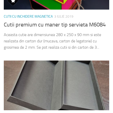
CUTII CU INCHIDERE MAGNETICA
3 IULIE 2019
Cutii premium cu maner tip servieta M6084
Aceasta cutie are dimensiunea 280 x 250 x 90 mm si este
realizata din carton dur (mucava, carton de legatorie) cu
grosimea de 2 mm. Se pot realiza cutii si din carton de 3...