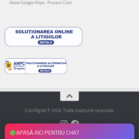
Waze/Google Maps : Process Color
Cutii Rigide © 2026. Toate drepturile rezervate.
APASĂ AICI PENTRU CHAT