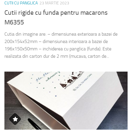
CUTII CU PANGLICA
23 MARTIE 2023
Cutii rigide cu funda pentru macarons
M6355
Cutia din imagine are: – dimensiunea exterioara a bazei de
200x154x52mm – dimensiunea interioara a bazei de
196x150x50mm – inchiderea cu panglica (funda). Este
realizata din carton dur de 2 mm (mucava, carton de...