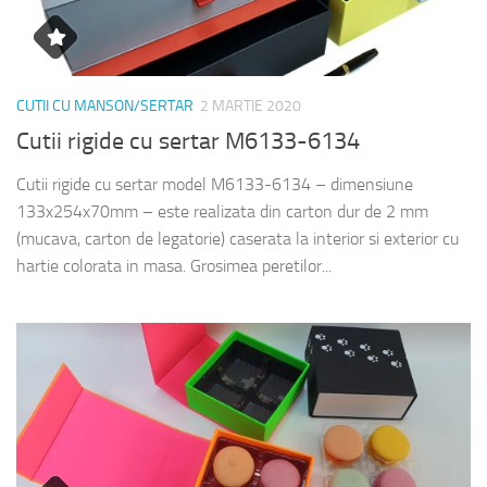
CUTII CU MANSON/SERTAR
2 MARTIE 2020
Cutii rigide cu sertar M6133-6134
Cutii rigide cu sertar model M6133-6134 – dimensiune
133x254x70mm – este realizata din carton dur de 2 mm
(mucava, carton de legatorie) caserata la interior si exterior cu
hartie colorata in masa. Grosimea peretilor...