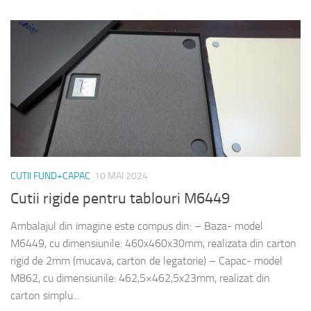
CUTII FUND+CAPAC
10 MAI 2024
Cutii rigide pentru tablouri M6449
Ambalajul din imagine este compus din: – Baza- model
M6449, cu dimensiunile: 460x460x30mm, realizata din carton
rigid de 2mm (mucava, carton de legatorie) – Capac- model
M862, cu dimensiunile: 462,5×462,5x23mm, realizat din
carton simplu...