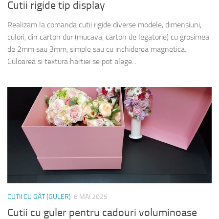
Cutii rigide tip display
Realizam la comanda cutii rigide diverse modele, dimensiuni,
culori, din carton dur (mucava, carton de legatorie) cu grosimea
de 2mm sau 3mm, simple sau cu inchiderea magnetica.
Culoarea si textura hartiei se pot alege...
CUTII CU GÂT (GULER)
8 MAI 2025
Cutii cu guler pentru cadouri voluminoase