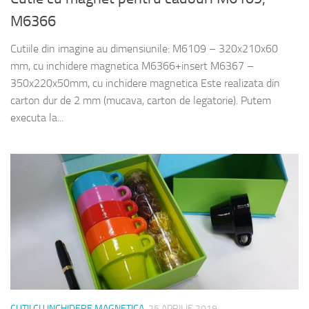
M6366
Cutiile din imagine au dimensiunile: M6109 – 320x210x60
mm, cu inchidere magnetica M6366+insert M6367 –
350x220x50mm, cu inchidere magnetica Este realizata din
carton dur de 2 mm (mucava, carton de legatorie). Putem
executa la...
CUTII CU INCHIDERE MAGNETICA
25 APRILIE 2019