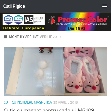
Cutii Rigide
Skip to content
MONTHLY ARCHIVE:
APRILIE 2019
CUTII CU INCHIDERE MAGNETICA
25 APRILIE 2019
Cutie cu magnet pentru cadouri M6109,