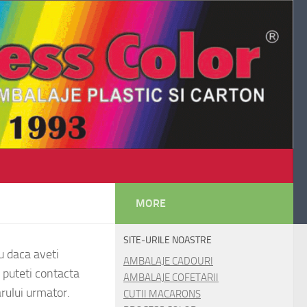
MORE
SITE-URILE NOASTRE
u daca aveti
AMBALAJE CADOURI
, puteti contacta
AMBALAJE COFETARII
arului urmator.
CUTII MACARONS