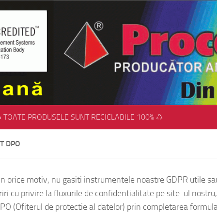
 TOATE PRODUSELE SUNT RECICLABILE 100% ♺
T DPO
in orice motiv, nu gasiti instrumentele noastre GDPR utile sa
ri cu privire la fluxurile de confidentialitate pe site-ul nostru
PO (Ofiterul de protectie al datelor) prin completarea formul