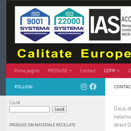
Skip to content
Prima pagina
PRODUSE
Contact
GDPR
♺
FOLLOW:
CONTAC
Caută
Daca, d
Caută
nelamuri
direct D
PRODUSE DIN MATERIALE RECICLATE