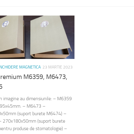
 INCHIDERE MAGNETICA
23 MARTIE 2023
 premium M6359, M6473,
6
din imagine au dimensiunile: – M6359
295x45mm. – M6473 –
x50mm (suport burete M6474) –
 270x180x50mm (suport burete
ntru produse de stomatologie) –