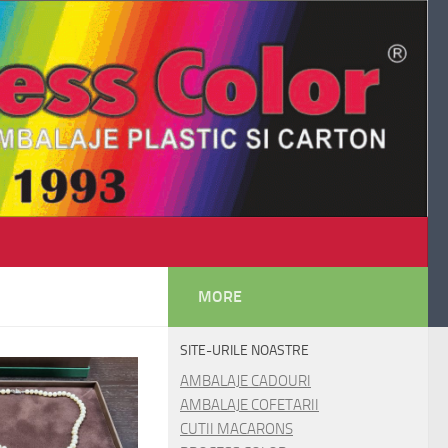
MORE
SITE-URILE NOASTRE
AMBALAJE CADOURI
AMBALAJE COFETARII
CUTII MACARONS