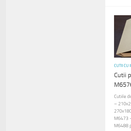
CUTII CU
Cutii
M657
Cutiile 
– 210x
270x180
M6473 –
M6488 pe