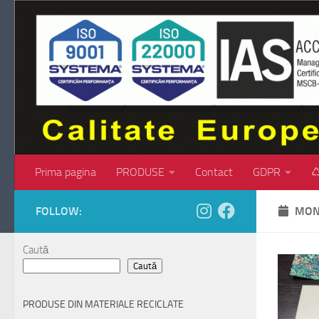
Skip to content
Prima pagina
PRODUSE
Contact
GDPR
♺
FOLLOW:
MON
Caută
Caută
PRODUSE DIN MATERIALE RECICLATE