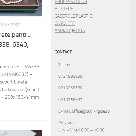
PROCESS COLOR
BLISTERE
CASEROLE PLASTIC
CASOLETE
ARTIE 2023
AMBALAJE OUA
rete pentru
6338, 6340,
CONTACT
Telefon:
imensiunile: – M6336
urete M6337) –
0724899998
uport burete
0213359688
x100x44mm (suport
2 – 200x150x44mm
0213358687
.
E-mail: office@cutii-rigide.ro
Program:
Luni – Vineri 8:00 – 16:00