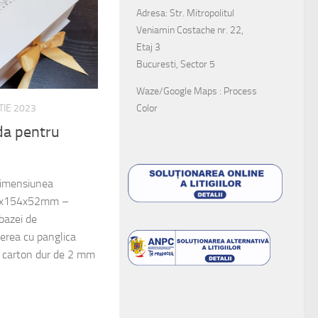
Adresa: Str. Mitropolitul
Veniamin Costache nr. 22,
Etaj 3
Bucuresti, Sector 5
Waze/Google Maps : Process
Color
TIE 2023
nda pentru
 dimensiunea
200x154x52mm –
bazei de
rea cu panglica
in carton dur de 2 mm