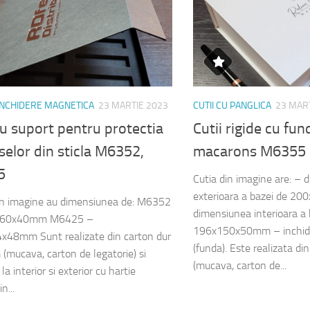
 INCHIDERE MAGNETICA
23 MARTIE 2023
CUTII CU PANGLICA
23 MAR
cu suport pentru protectia
Cutii rigide cu fu
elor din sticla M6352,
macarons M6355
5
Cutia din imagine are: –
exterioara a bazei de 
din imagine au dimensiunea de: M6352
dimensiunea interioara a 
260x40mm M6425 –
196x150x50mm – inchide
x48mm Sunt realizate din carton dur
(funda). Este realizata d
(mucava, carton de legatorie) si
(mucava, carton de...
la interior si exterior cu hartie
n...