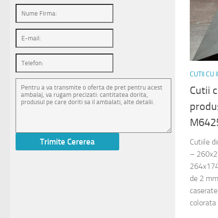
CUTII CU
Cutii 
produs
M642
Cutiile 
– 260x
264x174
de 2 mm 
caserate 
colorata i