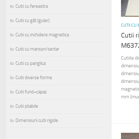
Cutii cu fereastra
Cutii cu gât (guler)
CUTII CU
Cutii 
Cutii cu inchidere magnetica
M637
Cutii cu manson/sertar
Cutiile 
Cutii cu panglica
dimensi
dimensi
Cutii diverse forme
dimensi
magnetic
Cutii fund+capac
mm (muca
Cutii pliabile
Dimensiuni cutii rigide