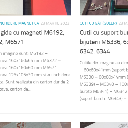
 INCHIDERE MAGNETICA
23 MARTIE 2023
CUTII CU GÂT (GULER)
23 M
rigide cu magneti M6192,
Cutii cu suport bu
2, M6571
bijuterii M6336, 
6342, 6344
din imagine sunt: M6192 –
unea 160x160x65 mm M6372 –
Cutiile din imagine au d
unea 160x160x60 mm M6571 –
– 60x60x41mm (suport b
unea 125x105x30 mm si au inchidere
M6338 – 80x80x44mm (s
a. Sunt realizate din carton dur de 2
M6339) – M6340 – 100
va, carton de...
burete M6341) – M634
(suport burete M6343) –..