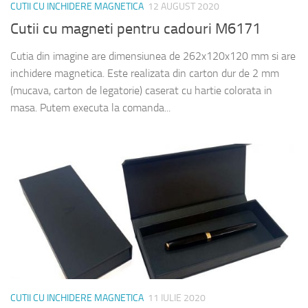
CUTII CU INCHIDERE MAGNETICA
12 AUGUST 2020
Cutii cu magneti pentru cadouri M6171
Cutia din imagine are dimensiunea de 262x120x120 mm si are
inchidere magnetica. Este realizata din carton dur de 2 mm
(mucava, carton de legatorie) caserat cu hartie colorata in
masa. Putem executa la comanda...
CUTII CU INCHIDERE MAGNETICA
11 IULIE 2020