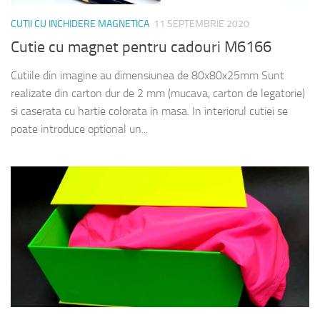
CUTII CU INCHIDERE MAGNETICA
11 SEPTEMBRIE 2020
Cutie cu magnet pentru cadouri M6166
Cutiile din imagine au dimensiunea de 80x80x25mm Sunt
realizate din carton dur de 2 mm (mucava, carton de legatorie)
si caserata cu hartie colorata in masa. In interiorul cutiei se
poate introduce optional un...