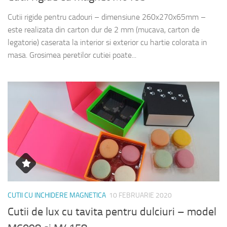
Cutii rigide pentru cadouri – dimensiune 260x270x65mm –
este realizata din carton dur de 2 mm (mucava, carton de
legatorie) caserata la interior si exterior cu hartie colorata in
masa. Grosimea peretilor cutiei poate...
CUTII CU INCHIDERE MAGNETICA
10 FEBRUARIE 2020
Cutii de lux cu tavita pentru dulciuri – model