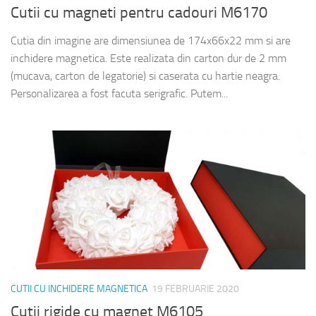
Cutii cu magneti pentru cadouri M6170
Cutia din imagine are dimensiunea de 174x66x22 mm si are
inchidere magnetica. Este realizata din carton dur de 2 mm
(mucava, carton de legatorie) si caserata cu hartie neagra.
Personalizarea a fost facuta serigrafic. Putem...
CUTII CU INCHIDERE MAGNETICA
19 FEBRUARIE 2020
Cutii rigide cu magnet M6105