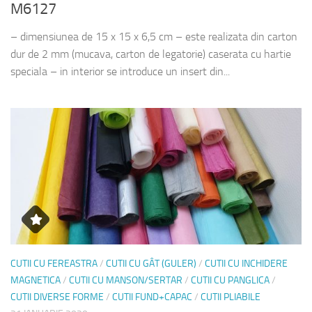
M6127
– dimensiunea de 15 x 15 x 6,5 cm – este realizata din carton
dur de 2 mm (mucava, carton de legatorie) caserata cu hartie
speciala – in interior se introduce un insert din...
CUTII CU FEREASTRA
/
CUTII CU GÂT (GULER)
/
CUTII CU INCHIDERE
MAGNETICA
/
CUTII CU MANSON/SERTAR
/
CUTII CU PANGLICA
/
CUTII DIVERSE FORME
/
CUTII FUND+CAPAC
/
CUTII PLIABILE