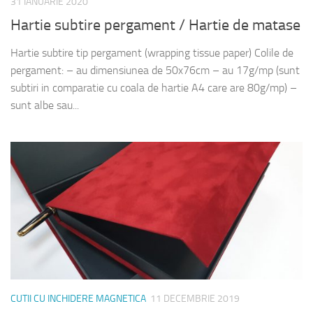
31 IANUARIE 2020
Hartie subtire pergament / Hartie de matase
Hartie subtire tip pergament (wrapping tissue paper) Colile de
pergament: – au dimensiunea de 50x76cm – au 17g/mp (sunt
subtiri in comparatie cu coala de hartie A4 care are 80g/mp) –
sunt albe sau...
CUTII CU INCHIDERE MAGNETICA
11 DECEMBRIE 2019