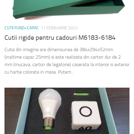
CUTII FUND+CAPAC
11 FEBRUARIE 2022
Cutii rigide pentru cadouri M6183-6184
Cutia din imagine are dimensiunea de 384x294x52mm
(inaltime capac 25mm) si este realizata din carton dur de 2
mm (mucava, carton de legatorie) caserata la interior si exterior
cu hartie colorata in masa. Putem...