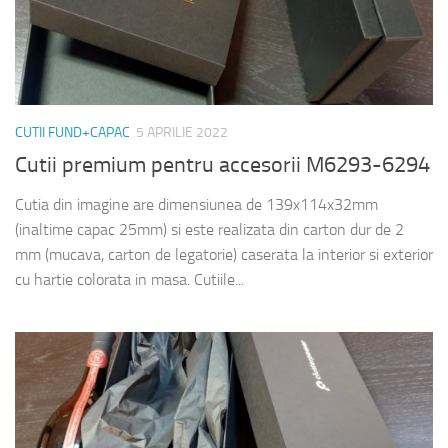
CUTII FUND+CAPAC
5 APRILIE 2022
Cutii premium pentru accesorii M6293-6294
Cutia din imagine are dimensiunea de 139x114x32mm
(inaltime capac 25mm) si este realizata din carton dur de 2
mm (mucava, carton de legatorie) caserata la interior si exterior
cu hartie colorata in masa. Cutiile...