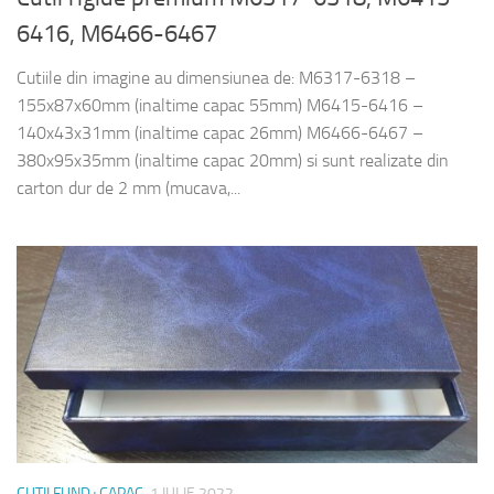
6416, M6466-6467
Cutiile din imagine au dimensiunea de: M6317-6318 –
155x87x60mm (inaltime capac 55mm) M6415-6416 –
140x43x31mm (inaltime capac 26mm) M6466-6467 –
380x95x35mm (inaltime capac 20mm) si sunt realizate din
carton dur de 2 mm (mucava,...
CUTII FUND+CAPAC
1 IULIE 2022