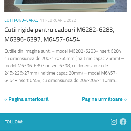
CUTII FUND+CAPAC
11 FEBRUARIE 2022
Cutii rigide pentru cadouri M6282-6283,
M6396-6397, M6457-6454
Cutiile din imagine sunt: – model M6282-6283+insert 6284,
cu dimensiunea de 200x170x65mm (inaltime capac 25mm) –
model M6396-6397+insert 6398, cu dimensiunea de
245x226x27mm (inaltime capac 20mm) – model M6457-
6454+insert 6458, cu dimensiunea de 208x208x110mm...
« Pagina anterioară
Pagina următoare »
FOLLOW: