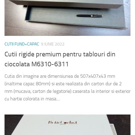
CUTII FUND+CAPAC
9 IUNIE 2022
Cutii rigide premium pentru tablouri din
ciocolata M6310-6311
Cutia din imagine are dimensiunea de 507x407x43 mm
(inaltime capac 80mm) si este realizata din carton dur de 2
mm (mucava, carton de legatorie) caserata la interior si exterior
cu hartie colorata in masa....