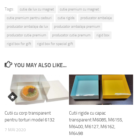
Tags:
cutie de lux cu magnet
cutie premium cu magnet
cutie premium pentru cadouri
cutie rigida
producator ambalaje
producator ambalaje de lux
producator ambalaje premium
producator cutie premium
producator cutie premum
rigid box
rigid box for gift
rigid box for special gift
YOU MAY ALSO LIKE...
Cutii cu corp transparent
Cutii rigide cu capac
pentru torturi model 6132
transparent M6085, M6155,
M6400, M6127, M6162,
7 MAI 2020
M6498