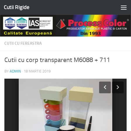
Cutii Rigide
Skip to content
CUTII CU FEREASTRA
Cutii cu corp transparent M6088 + 711
BY
ADMIN
·
18 MARTIE 2019