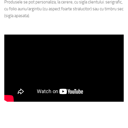
Produsele se pot personaliza, la cerere, cu sigla clientului: serigrafic,
cu folio auriu/argintiu (cu aspect foarte stralucitor) sau cu timbru sec
(sigla apasata).