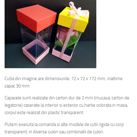
Cutia din imagine are dimensiunile: 72 x 72 x 172 mm; inaltime
capac 30 mm.
Capacele sunt realizate din carton dur de 2 mm (mucava, carton de
legatorie) caserate la interior si exterior cu hartie colorata in masa;
corpul este realizat din plastic transparent.
Putem executa la comanda si alte modele de cutii rigide cu corp
transparent, in diverse culori sau combinatii de culori.