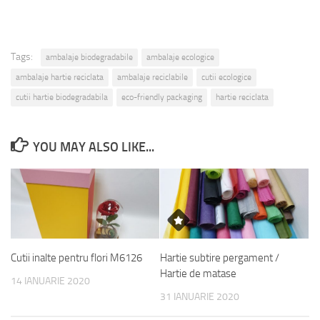
Tags:
ambalaje biodegradabile
ambalaje ecologice
ambalaje hartie reciclata
ambalaje reciclabile
cutii ecologice
cutii hartie biodegradabila
eco-friendly packaging
hartie reciclata
YOU MAY ALSO LIKE...
Cutii inalte pentru flori M6126
Hartie subtire pergament /
Hartie de matase
14 IANUARIE 2020
31 IANUARIE 2020