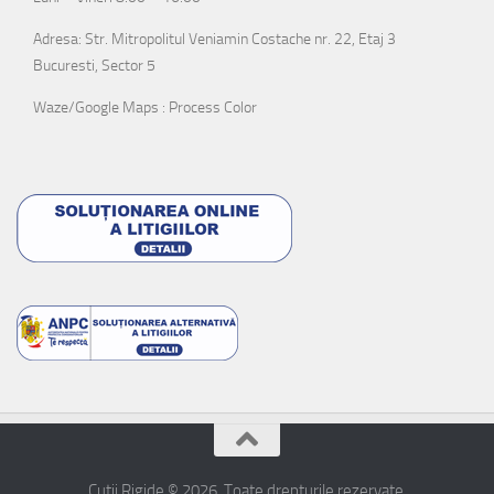
Adresa: Str. Mitropolitul Veniamin Costache nr. 22, Etaj 3
Bucuresti, Sector 5
Waze/Google Maps : Process Color
Cutii Rigide © 2026. Toate drepturile rezervate.