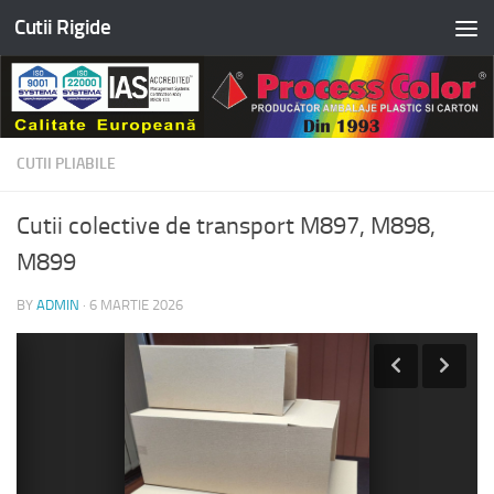
Cutii Rigide
Skip to content
CUTII PLIABILE
Cutii colective de transport M897, M898,
M899
BY
ADMIN
·
6 MARTIE 2026