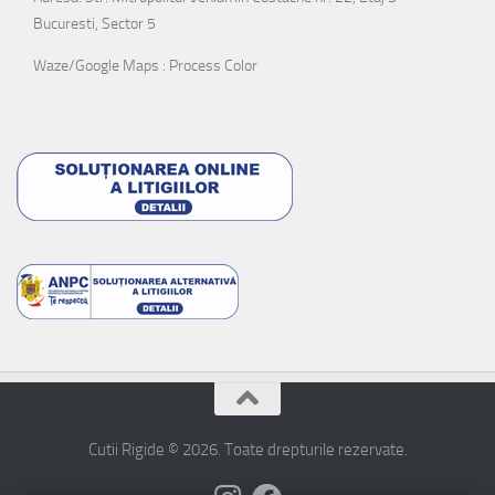
Bucuresti, Sector 5
Waze/Google Maps : Process Color
Cutii Rigide © 2026. Toate drepturile rezervate.