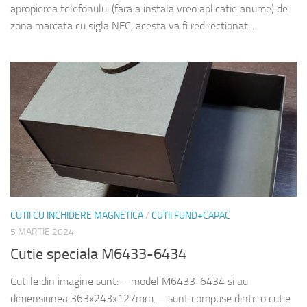
apropierea telefonului (fara a instala vreo aplicatie anume) de
zona marcata cu sigla NFC, acesta va fi redirectionat...
CUTII CU INCHIDERE MAGNETICA
/
CUTII FUND+CAPAC
5 MARTIE 2024
Cutie speciala M6433-6434
Cutiile din imagine sunt: – model M6433-6434 si au
dimensiunea 363x243x127mm. – sunt compuse dintr-o cutie