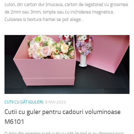
culori, din carton dur (mucava, carton de legatorie) cu grosimea
de 2mm sau 3mm, simple sau cu inchiderea magnetica.
Culoarea si textura hartiei se pot alege...
CUTII CU GÂT (GULER)
8 MAI 2025
Cutii cu guler pentru cadouri voluminoase
M6101
Cutiile din imagine sunt cutii cu gât (guler) si au dimensiunea