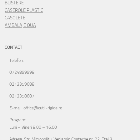
BLISTERE
CASEROLE PLASTIC
CASOLETE
AMBALAJE OUA
CONTACT
Telefon:
0724899998
0213359688
0213358687
E-mail: office@cutii-rigide.ro
Program:
Luni – Vineri 8:00 – 16:00
Adresa: Str. Mitropolitul Veniamin Costache nr. 22, Etaj 3