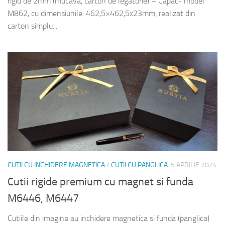
rigid de 2mm (mucava, carton de legatorie) – Capac- model
M862, cu dimensiunile: 462,5×462,5x23mm, realizat din
carton simplu...
CUTII CU INCHIDERE MAGNETICA
/
CUTII CU PANGLICA
5 APRILIE 2024
Cutii rigide premium cu magnet si funda
M6446, M6447
Cutiile din imagine au inchidere magnetica si funda (panglica)