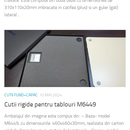
cravate. Este compusa din doua baze cu dimensiunea de
310x110x20mm imbracate in catifea (plus) si un guler (gat)
lateral...
CUTII FUND+CAPAC
10 MAI 2024
Cutii rigide pentru tablouri M6449
Ambalajul din imagine este compus din: – Baza- model
M6449, cu dimensiunile: 460x460x30mm, realizata din carton