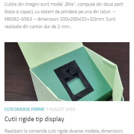
Cutiile din imagini sunt model „Bite”, compuse din doua parti
(baza si capac), cu sistem de prindere pe una din laturi. –
M6562-6563 – dimensiuni 200x200x(32+32)mm. Sunt
realizate din carton dur de 2 mm...
CUTII DIVERSE FORME
7 AUGUST 2025
Cutii rigide tip display
Realizam la comanda cutii rigide diverse modele, dimensiuni,