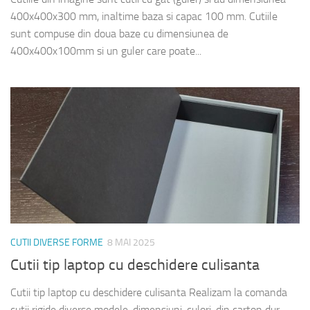
400x400x300 mm, inaltime baza si capac 100 mm. Cutiile
sunt compuse din doua baze cu dimensiunea de
400x400x100mm si un guler care poate...
CUTII DIVERSE FORME
8 MAI 2025
Cutii tip laptop cu deschidere culisanta
Cutii tip laptop cu deschidere culisanta Realizam la comanda
cutii rigide diverse modele, dimensiuni, culori, din carton dur