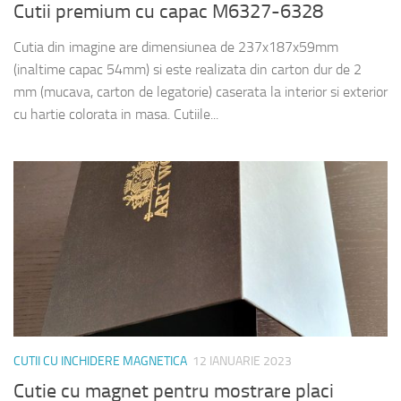
Cutii premium cu capac M6327-6328
Cutia din imagine are dimensiunea de 237x187x59mm
(inaltime capac 54mm) si este realizata din carton dur de 2
mm (mucava, carton de legatorie) caserata la interior si exterior
cu hartie colorata in masa. Cutiile...
CUTII CU INCHIDERE MAGNETICA
12 IANUARIE 2023
Cutie cu magnet pentru mostrare placi