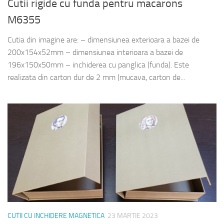
Cutii rigide cu funda pentru macarons
M6355
Cutia din imagine are: – dimensiunea exterioara a bazei de
200x154x52mm – dimensiunea interioara a bazei de
196x150x50mm – inchiderea cu panglica (funda). Este
realizata din carton dur de 2 mm (mucava, carton de...
CUTII CU INCHIDERE MAGNETICA
23 MARTIE 2023