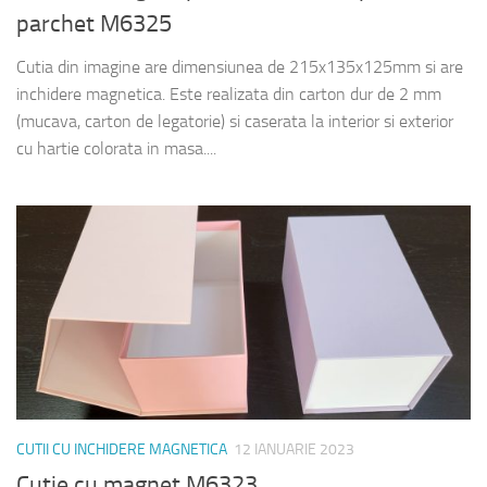
parchet M6325
Cutia din imagine are dimensiunea de 215x135x125mm si are
inchidere magnetica. Este realizata din carton dur de 2 mm
(mucava, carton de legatorie) si caserata la interior si exterior
cu hartie colorata in masa....
CUTII CU INCHIDERE MAGNETICA
12 IANUARIE 2023
Cutie cu magnet M6323