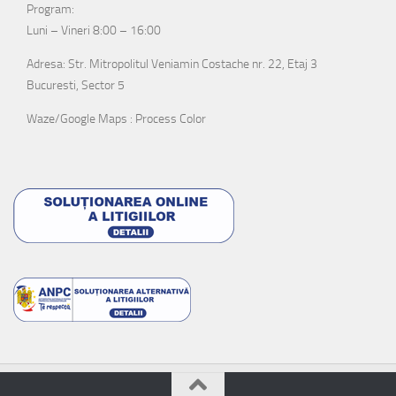
Program:
Luni – Vineri 8:00 – 16:00
Adresa: Str. Mitropolitul Veniamin Costache nr. 22, Etaj 3
Bucuresti, Sector 5
Waze/Google Maps : Process Color