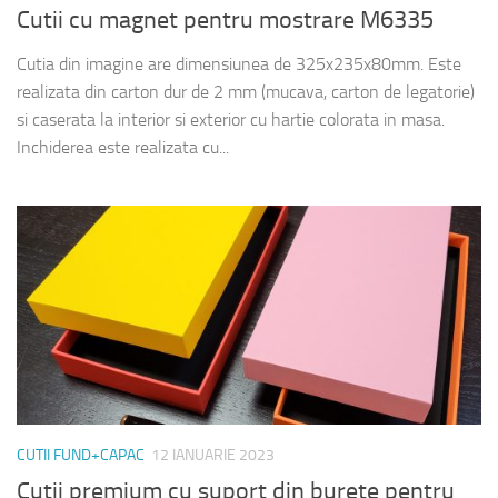
Cutii cu magnet pentru mostrare M6335
Cutia din imagine are dimensiunea de 325x235x80mm. Este
realizata din carton dur de 2 mm (mucava, carton de legatorie)
si caserata la interior si exterior cu hartie colorata in masa.
Inchiderea este realizata cu...
CUTII FUND+CAPAC
12 IANUARIE 2023
Cutii premium cu suport din burete pentru