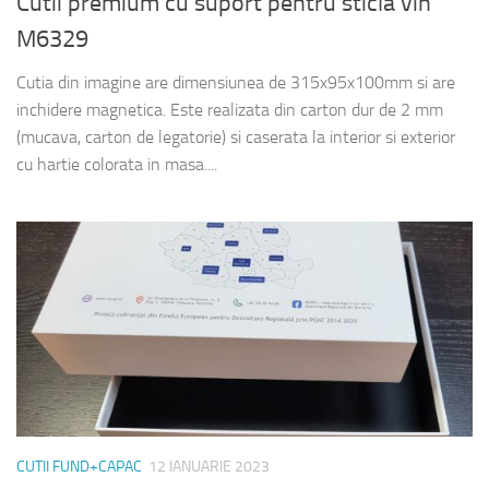
Cutii premium cu suport pentru sticla vin
M6329
Cutia din imagine are dimensiunea de 315x95x100mm si are
inchidere magnetica. Este realizata din carton dur de 2 mm
(mucava, carton de legatorie) si caserata la interior si exterior
cu hartie colorata in masa....
CUTII FUND+CAPAC
12 IANUARIE 2023