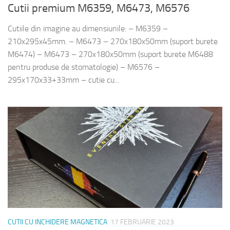
Cutii premium M6359, M6473, M6576
Cutiile din imagine au dimensiunile: – M6359 –
210x295x45mm. – M6473 – 270x180x50mm (suport burete
M6474) – M6473 – 270x180x50mm (suport burete M6488
pentru produse de stomatologie) – M6576 –
295x170x33+33mm – cutie cu...
CUTII CU INCHIDERE MAGNETICA
17 FEBRUARIE 2023