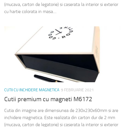
(mucava, carton de legatorie) si caserata la interior si exterior
cu hartie colorata in masa....
CUTII CU INCHIDERE MAGNETICA
9 FEBRUARIE 2021
Cutii premium cu magneti M6172
Cutia din imagine are dimensiunea de 230x230x60mm si are
inchidere magnetica. Este realizata din carton dur de 2 mm
(mucava, carton de legatorie) si caserata la interior si exterior