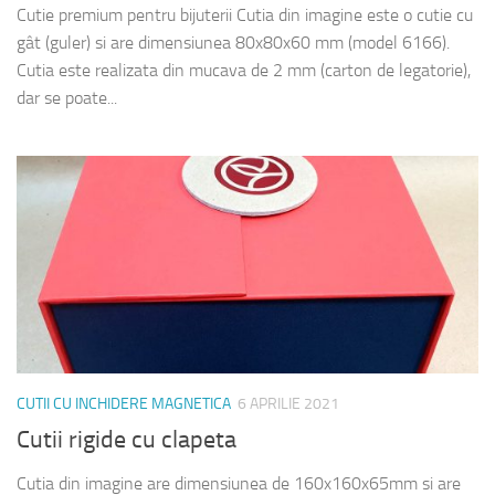
Cutie premium pentru bijuterii Cutia din imagine este o cutie cu
gât (guler) si are dimensiunea 80x80x60 mm (model 6166).
Cutia este realizata din mucava de 2 mm (carton de legatorie),
dar se poate...
CUTII CU INCHIDERE MAGNETICA
6 APRILIE 2021
Cutii rigide cu clapeta
Cutia din imagine are dimensiunea de 160x160x65mm si are