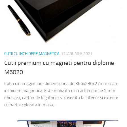
CUTII CU INCHIDERE MAGNETICA
13 IANUARIE 2021
Cutii premium cu magneti pentru diplome
M6020
Cutia din imagine are dimensiunea de 366x236x27mm si are
inchidere magnetica. Este realizata din carton dur de 2 mm
(mucava, carton de legatorie) si caserata la interior si exterior
cu hartie colorata in masa....