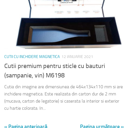
CUTII CU INCHIDERE MAGNETICA
12 IANUARIE 2021
Cutii premium pentru sticle cu bauturi
(sampanie, vin) M6198
Cutia din imagine are dimensiunea de 464x134x110 mm si are
inchidere magnetica. Este realizata din carton dur de 2 mm
(mucava, carton de legatorie) si caserata la interior si exterior
cu hartie colorata. In...
« Pagina anterioară
Pagina următoare »