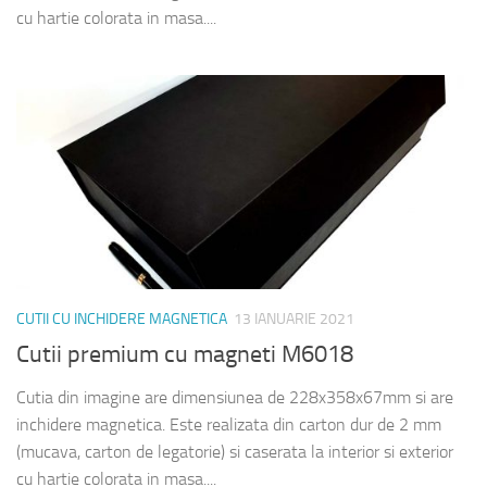
cu hartie colorata in masa....
CUTII CU INCHIDERE MAGNETICA
13 IANUARIE 2021
Cutii premium cu magneti M6018
Cutia din imagine are dimensiunea de 228x358x67mm si are
inchidere magnetica. Este realizata din carton dur de 2 mm
(mucava, carton de legatorie) si caserata la interior si exterior
cu hartie colorata in masa....