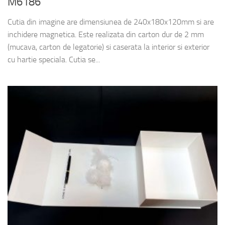
M6186
Cutia din imagine are dimensiunea de 240x180x120mm si are
inchidere magnetica. Este realizata din carton dur de 2 mm
(mucava, carton de legatorie) si caserata la interior si exterior
cu hartie speciala. Cutia se...