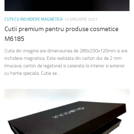
CUTII CU INCHIDERE MAGNETICA
13 IANUARIE 2021
Cutii premium pentru produse cosmetice
M6185
Cutia din imagine are dimensiunea de 280x250x120mm si are
inchidere magnetica. Este realizata din carton dur de 2 mm
(mucava, carton de legatorie) si caserata la interior si exterior
cu hartie speciala. Cutia se...