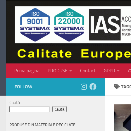
Skip to content
Prima pagina
PRODUSE
Contact
GDPR
♺
FOLLOW:
TAG
Caută
Caută
PRODUSE DIN MATERIALE RECICLATE