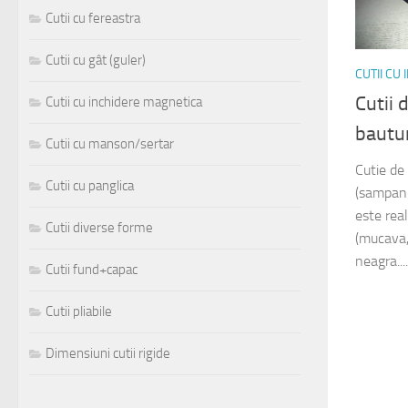
Cutii cu fereastra
Cutii cu gât (guler)
CUTII CU
Cutii 
Cutii cu inchidere magnetica
bautur
Cutii cu manson/sertar
Cutie de 
Cutii cu panglica
(sampani
este rea
Cutii diverse forme
(mucava,
neagra....
Cutii fund+capac
Cutii pliabile
Dimensiuni cutii rigide