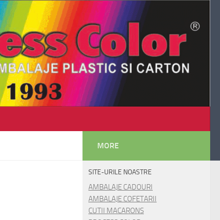
MORE
SITE-URILE NOASTRE
AMBALAJE CADOURI
AMBALAJE COFETARII
CUTII MACARONS