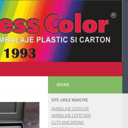
MORE
SITE-URILE NOASTRE
AMBALAJE CADOURI
AMBALAJE COFETARII
CUTII MACARONS