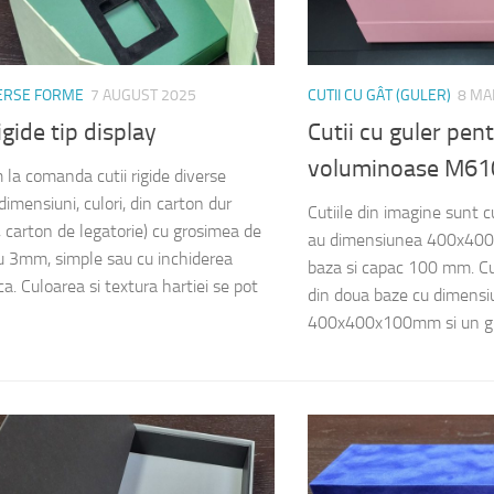
VERSE FORME
7 AUGUST 2025
CUTII CU GÂT (GULER)
8 MA
rigide tip display
Cutii cu guler pen
voluminoase M61
 la comanda cutii rigide diverse
imensiuni, culori, din carton dur
Cutiile din imagine sunt cu
 carton de legatorie) cu grosimea de
au dimensiunea 400x400
 3mm, simple sau cu inchiderea
baza si capac 100 mm. Cu
a. Culoarea si textura hartiei se pot
din doua baze cu dimensi
400x400x100mm si un gul