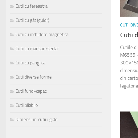
Cutii cu fereastra
Cutii cu gât (guler)
CUTII DI
Cutii 
Cutii cu inchidere magnetica
Cutiile d
Cutii cu manson/sertar
M6565 –
300×15
Cutii cu panglica
dimensi
Cutii diverse forme
din cart
legatorie
Cutii fund+capac
Cutii pliabile
Dimensiuni cutii rigide