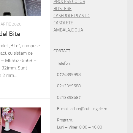
PROCESS COLOR
BLISTERE
CASEROLE PLASTIC
CASOLETE
ARTIE 2026
AMBALAJE OUA
el Bite
model „Bite”, compuse
CONTACT
pac), cu sistem de
ri. – M6562-6563 –
Telefon:
+32)mm. Sunt
0724899998
e 2 mm...
0213359688
0213358687
E-mail: office@cutii-rigide.ro
Program:
Luni – Vineri 8:00 – 16:00