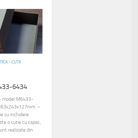
TICA
/
CUTII
6433-6434
: – model M6433-
a 363x243x127mm. –
e cu inchidere
te o cutie cu capac,
unt realizate din