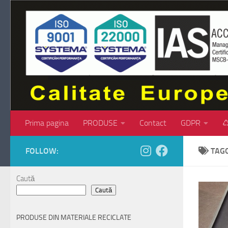
Skip to content
Prima pagina
PRODUSE
Contact
GDPR
♺
FOLLOW:
TAG
Caută
Caută
PRODUSE DIN MATERIALE RECICLATE