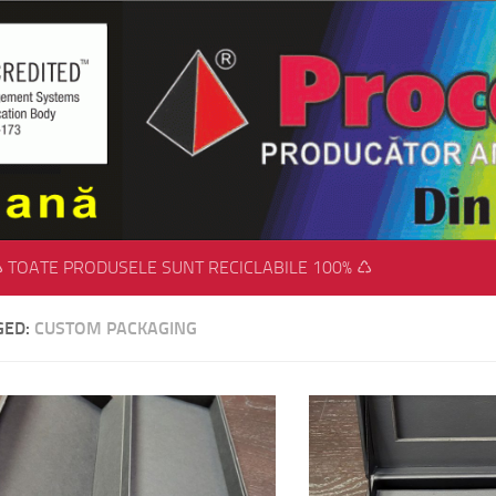
 TOATE PRODUSELE SUNT RECICLABILE 100% ♺
GED:
CUSTOM PACKAGING