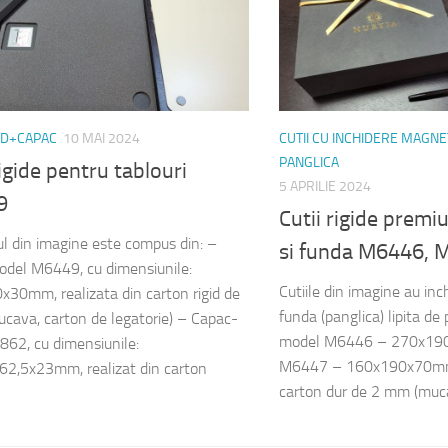
ND+CAPAC
10 MAI 2024
CUTII CU INCHIDERE MAGNE
PANGLICA
rigide pentru tablouri
5 APRILIE 2024
9
Cutii rigide prem
l din imagine este compus din: –
si funda M6446, 
del M6449, cu dimensiunile:
Cutiile din imagine au in
30mm, realizata din carton rigid de
funda (panglica) lipita de
ava, carton de legatorie) – Capac-
model M6446 – 270x19
62, cu dimensiunile:
M6447 – 160x190x70mm 
2,5x23mm, realizat din carton
carton dur de 2 mm (mucav