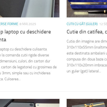
VERSE FORME
8 MAI 2025
CUTII CU GÂT (GULER)
12 S
tip laptop cu deschidere
Cutie din catifea,
nta
Cutia din imagine are di
310x110x55mm (inaltime
 laptop cu deschidere culisanta
este destinata ambalarii 
 la comanda cutii rigide diverse
compusa din doua baze c
imensiuni, culori, din carton dur
310x110x20mm imbracate i
 carton de legatorie) cu grosimea de
un guler (gat) lateral...
 3mm, simple sau cu inchiderea
a. Culoarea...