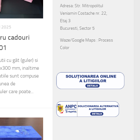
Adresa: Str. Mitropolitul
Veniamin Costache nr. 22,
Etaj 3
I 2025
Bucuresti, Sector 5
tru cadouri
Waze/Google Maps : Process
01
Color
tii cu gât (guler) si
x300 mm, inaltime
tiile sunt compuse
unea de
er care poate...