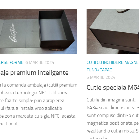
VERSE FORME
6 MARTIE 2024
CUTII CU INCHIDERE MAGNE
FUND+CAPAC
aje premium inteligente
5 MARTIE 2024
 la comanda ambalaje (cutii) premium
Cutie speciala M
lobeaza tehnologia NFC. Utilizarea
Cutiile din imagine sunt
te foarte simpla: prin apropierea
6434 si au dimensiune
ui (fara a instala vreo aplicatie
sunt compuse dintr-o cuti
e zona marcata cu sigla NFC, acesta
magnetica pozitionata pes
rectionat...
rezultand o cutie mixta. S
carton dur...