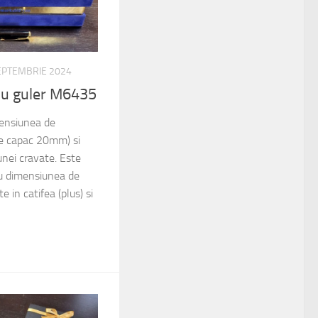
EPTEMBRIE 2024
 cu guler M6435
mensiunea de
 capac 20mm) si
unei cravate. Este
u dimensiunea de
n catifea (plus) si