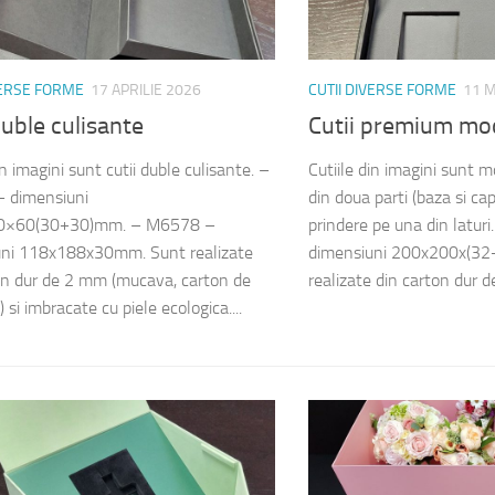
VERSE FORME
17 APRILIE 2026
CUTII DIVERSE FORME
11 M
duble culisante
Cutii premium mod
in imagini sunt cutii duble culisante. –
Cutiile din imagini sunt 
 dimensiuni
din doua parti (baza si ca
0×60(30+30)mm. – M6578 –
prindere pe una din latu
uni 118x188x30mm. Sunt realizate
dimensiuni 200x200x(32
on dur de 2 mm (mucava, carton de
realizate din carton dur d
) si imbracate cu piele ecologica....