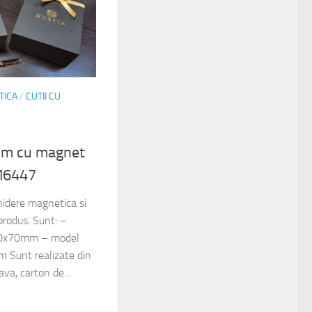
TICA
/
CUTII CU
ium cu magnet
M6447
chidere magnetica si
 produs. Sunt: –
0x70mm – model
Sunt realizate din
a, carton de...