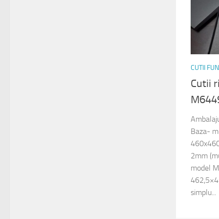
CUTII FU
Cutii 
M644
Ambalaju
Baza- mo
460x460x
2mm (muc
model M8
462,5×46
simplu...