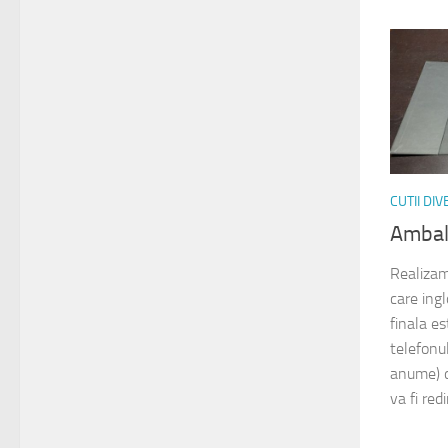
CUTII DI
Ambal
Realizam
care ing
finala es
telefonul
anume) d
va fi redi