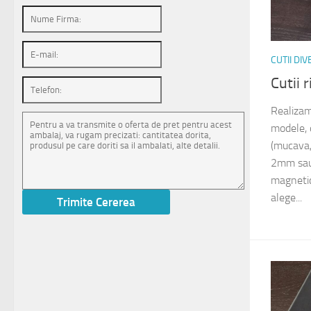
CUTII DI
Cutii 
Realizam
modele, d
(mucava,
2mm sau
magnetic
alege...