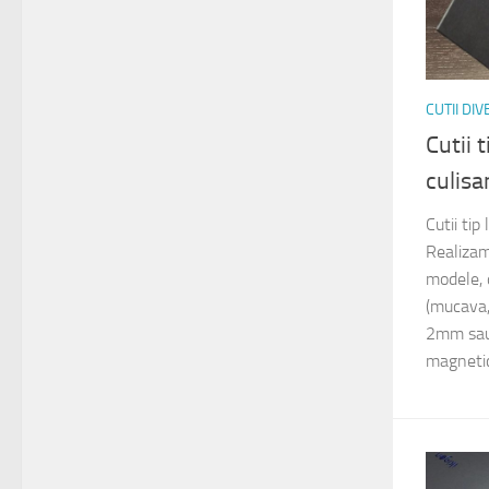
CUTII DI
Cutii 
culisa
Cutii tip
Realizam
modele, d
(mucava,
2mm sau
magnetic