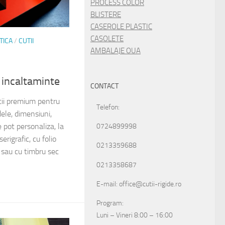
PROCESS COLOR
BLISTERE
CASEROLE PLASTIC
CASOLETE
TICA
/
CUTII
AMBALAJE OUA
u incaltaminte
CONTACT
ii premium pentru
Telefon:
ele, dimensiuni,
se pot personaliza, la
0724899998
serigrafic, cu folio
0213359688
) sau cu timbru sec
0213358687
E-mail: office@cutii-rigide.ro
Program:
Luni – Vineri 8:00 – 16:00