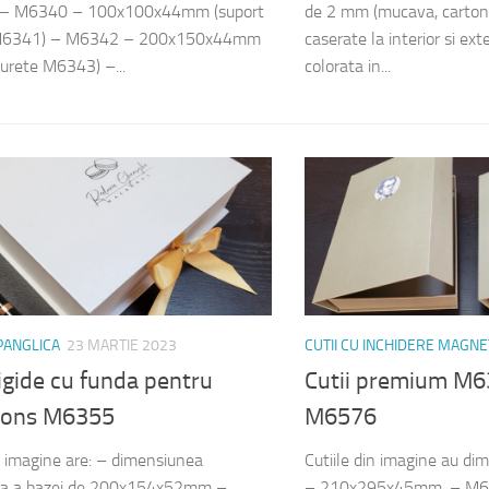
– M6340 – 100x100x44mm (suport
de 2 mm (mucava, carton d
M6341) – M6342 – 200x150x44mm
caserate la interior si ext
burete M6343) –...
colorata in...
 PANGLICA
23 MARTIE 2023
CUTII CU INCHIDERE MAGNE
rigide cu funda pentru
Cutii premium M6
rons M6355
M6576
n imagine are: – dimensiunea
Cutiile din imagine au d
ara a bazei de 200x154x52mm –
– 210x295x45mm. – M6