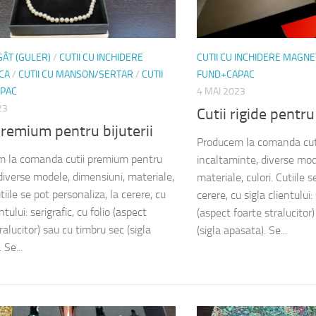
 GÂT (GULER)
/
CUTII CU INCHIDERE
CUTII CU INCHIDERE MAGNE
CA
/
CUTII CU MANSON/SERTAR
/
CUTII
FUND+CAPAC
PAC
4 MAI 2023
23
Cutii rigide pentr
premium pentru bijuterii
Producem la comanda cut
 la comanda cutii premium pentru
incaltaminte, diverse mod
, diverse modele, dimensiuni, materiale,
materiale, culori. Cutiile 
utiile se pot personaliza, la cerere, cu
cerere, cu sigla clientului: 
ntului: serigrafic, cu folio (aspect
(aspect foarte stralucitor
ralucitor) sau cu timbru sec (sigla
(sigla apasata). Se...
 Se...