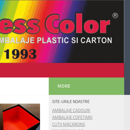
MORE
SITE-URILE NOASTRE
AMBALAJE CADOURI
AMBALAJE COFETARII
CUTII MACARONS