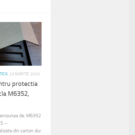
TICA
23 MARTIE 2023
ntru protectia
icla M6352,
imensiunea de: M6352
5 –
zate din carton dur