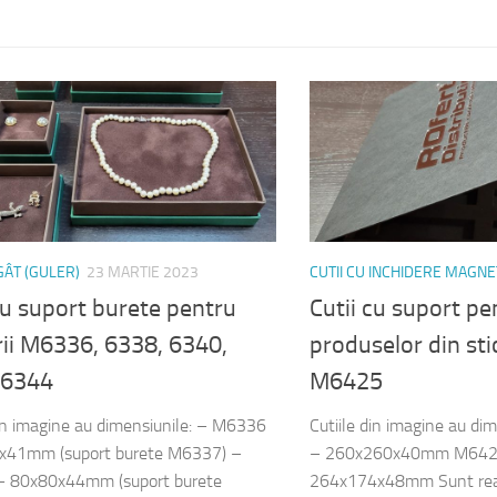
 GÂT (GULER)
23 MARTIE 2023
CUTII CU INCHIDERE MAGNE
cu suport burete pentru
Cutii cu suport pe
rii M6336, 6338, 6340,
produselor din st
 6344
M6425
din imagine au dimensiunile: – M6336
Cutiile din imagine au d
x41mm (suport burete M6337) –
– 260x260x40mm M642
 80x80x44mm (suport burete
264x174x48mm Sunt reali