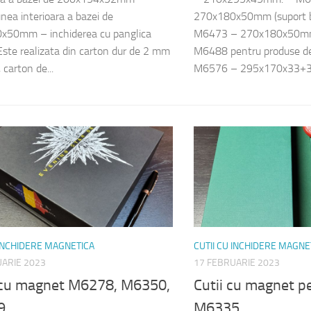
nea interioara a bazei de
270x180x50mm (suport 
x50mm – inchiderea cu panglica
M6473 – 270x180x50mm 
 Este realizata din carton dur de 2 mm
M6488 pentru produse de
carton de...
M6576 – 295x170x33+33m
 INCHIDERE MAGNETICA
CUTII CU INCHIDERE MAGNE
UARIE 2023
17 FEBRUARIE 2023
 cu magnet M6278, M6350,
Cutii cu magnet p
9
M6335