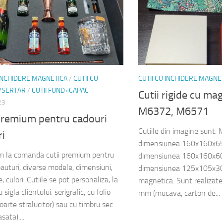
 INCHIDERE MAGNETICA
/
CUTII CU
CUTII CU INCHIDERE MAGNE
/SERTAR
/
CUTII FUND+CAPAC
Cutii rigide cu m
23
M6372, M6571
 premium pentru cadouri
Cutiile din imagine sunt
ri
dimensiunea 160x160x
 la comanda cutii premium pentru
dimensiunea 160x160x
bauturi, diverse modele, dimensiuni,
dimensiunea 125x105x30
, culori. Cutiile se pot personaliza, la
magnetica. Sunt realizate
 sigla clientului: serigrafic, cu folio
mm (mucava, carton de...
oarte stralucitor) sau cu timbru sec
sata)....