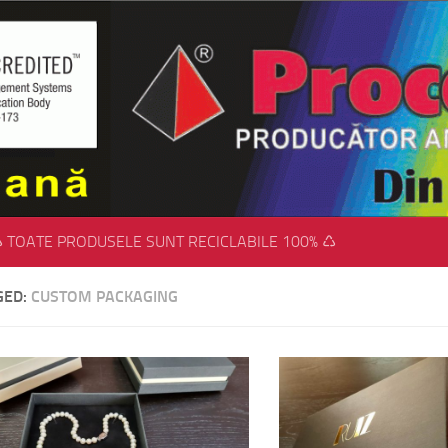
 TOATE PRODUSELE SUNT RECICLABILE 100% ♺
GED:
CUSTOM PACKAGING