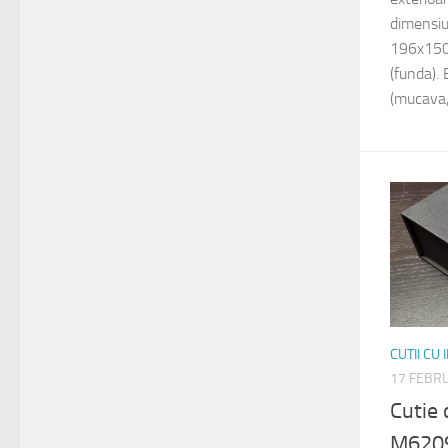
dimensiu
196x150
(funda).
(mucava, 
CUTII CU
17 FEBR
Cutie
M620