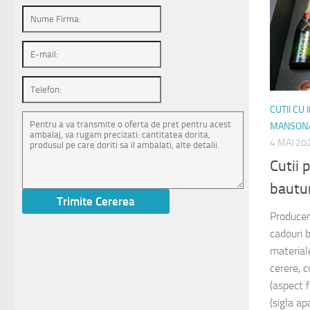
CUTII CU
MANSON
4 MAI 20
Cutii
bautu
Producem
cadouri 
materiale
cerere, cu
(aspect f
(sigla apa