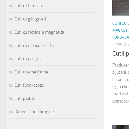
Cutii cu fereastra
Cutii cu gât (guler)
CUTII CU
MAGNETI
Cutii cu inchidere magnetica
FUND+CA
4 MAI 20
Cutii cu manson/sertar
Cutii 
Cutii cu panglica
Producem
Cutii diverse forme
bijuterii
culori. C
Cutii fund+capac
sigla clie
foarte st
Cutii pliabile
apasata).
Dimensiuni cutii rigide