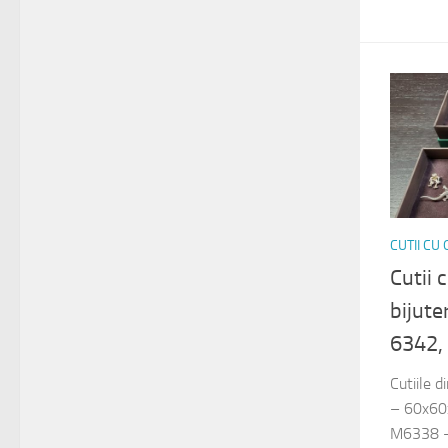
CUTII CU
Cutii 
bijute
6342,
Cutiile 
– 60x60
M6338 –