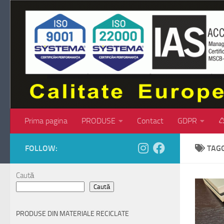
Skip to content
Prima pagina
PRODUSE
Contact
GDPR
♺
FOLLOW:
TAG
Caută
Caută
PRODUSE DIN MATERIALE RECICLATE