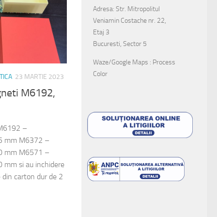
Adresa: Str. Mitropolitul
Veniamin Costache nr. 22,
Etaj 3
Bucuresti, Sector 5
Waze/Google Maps : Process
Color
TICA
23 MARTIE 2023
agneti M6192,
: M6192 –
65 mm M6372 –
60 mm M6571 –
 mm si au inchidere
 din carton dur de 2