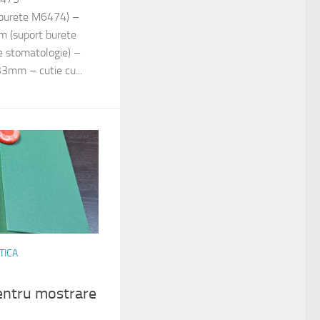
burete M6474) –
(suport burete
 stomatologie) –
m – cutie cu...
TICA
entru mostrare