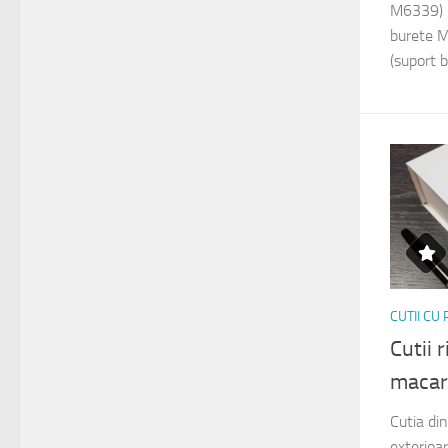
M6339) 
burete 
(suport 
CUTII CU
Cutii 
maca
Cutia di
exterio