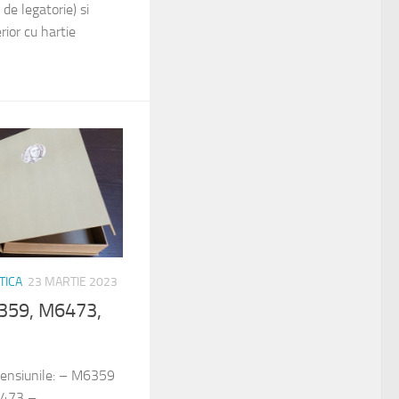
e legatorie) si
erior cu hartie
TICA
23 MARTIE 2023
359, M6473,
imensiunile: – M6359
473 –