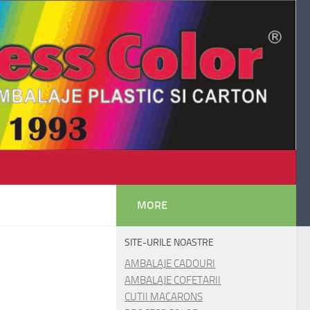
MORE
SITE-URILE NOASTRE
AMBALAJE CADOURI
AMBALAJE COFETARII
CUTII MACARONS