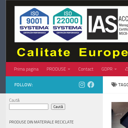
Skip to content
Prima pagina
PRODUSE
Contact
GDPR
♺
FOLLOW:
TAG
Caută
Caută
PRODUSE DIN MATERIALE RECICLATE