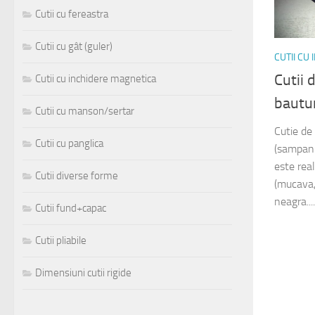
Cutii cu fereastra
Cutii cu gât (guler)
CUTII CU
Cutii 
Cutii cu inchidere magnetica
bautur
Cutii cu manson/sertar
Cutie de 
Cutii cu panglica
(sampani
este rea
Cutii diverse forme
(mucava,
neagra....
Cutii fund+capac
Cutii pliabile
Dimensiuni cutii rigide