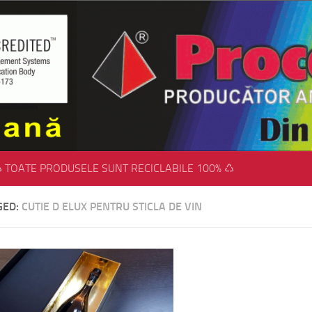
 TOATE PRODUSELE SUNT RECICLABILE 100% ♺
GED:
CUTIE D ELUX PENTRU STICLA DE VIN