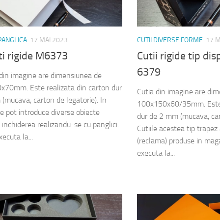
 PANGLICA
17 MAI 2023
CUTII DIVERSE FORME
17 M
ti rigide M6373
Cutii rigide tip d
6379
din imagine are dimensiunea de
70mm. Este realizata din carton dur
Cutia din imagine are di
(mucava, carton de legatorie). In
100x150x60/35mm. Este r
se pot introduce diverse obiecte
dur de 2 mm (mucava, cart
, inchiderea realizandu-se cu panglici.
Cutiile acestea tip trapez
ecuta la...
(reclama) produse in mag
executa la...