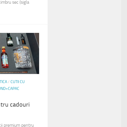
timbru sec (sigla
TICA
/
CUTII CU
FUND+CAPAC
tru cadouri
ii premium pentru