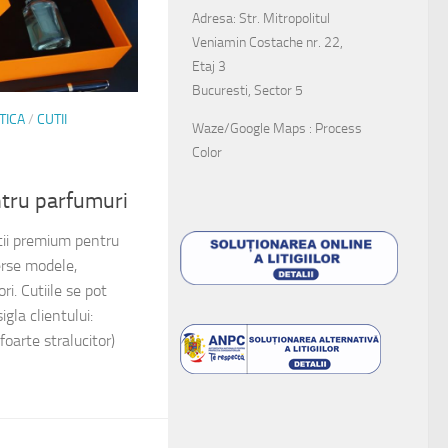
Adresa: Str. Mitropolitul
Veniamin Costache nr. 22,
Etaj 3
Bucuresti, Sector 5
TICA
/
CUTII
Waze/Google Maps : Process
Color
tru parfumuri
ii premium pentru
erse modele,
ri. Cutiile se pot
igla clientului:
 foarte stralucitor)