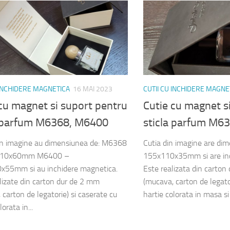
 INCHIDERE MAGNETICA
16 MAI 2023
CUTII CU INCHIDERE MAGNE
cu magnet si suport pentru
Cutie cu magnet s
a parfum M6368, M6400
sticla parfum M6
din imagine au dimensiunea de: M6368
Cutia din imagine are di
110x60mm M6400 –
155x110x35mm si are inc
x55mm si au inchidere magnetica.
Este realizata din carton
lizate din carton dur de 2 mm
(mucava, carton de legator
 carton de legatorie) si caserate cu
hartie colorata in masa si 
lorata in...