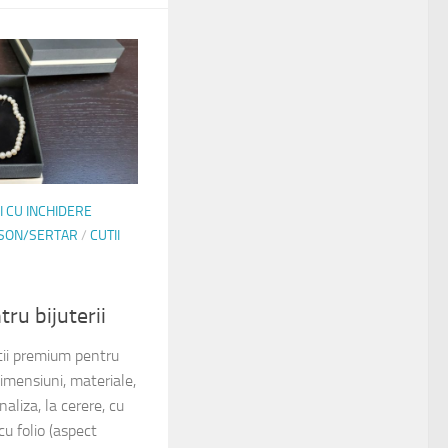
I CU INCHIDERE
NSON/SERTAR
/
CUTII
ru bijuterii
ii premium pentru
dimensiuni, materiale,
naliza, la cerere, cu
 cu folio (aspect