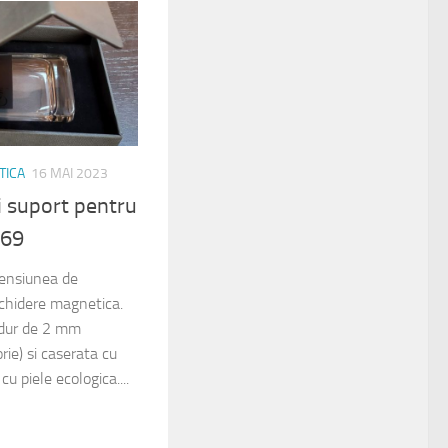
TICA
16 MAI 2023
i suport pentru
369
mensiunea de
hidere magnetica.
 dur de 2 mm
ie) si caserata cu
cu piele ecologica....