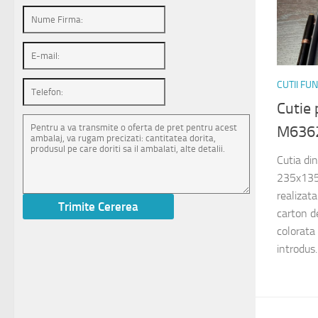
CUTII FU
Cutie 
M636
Cutia di
235x135
realizat
carton de
colorata 
introdus..