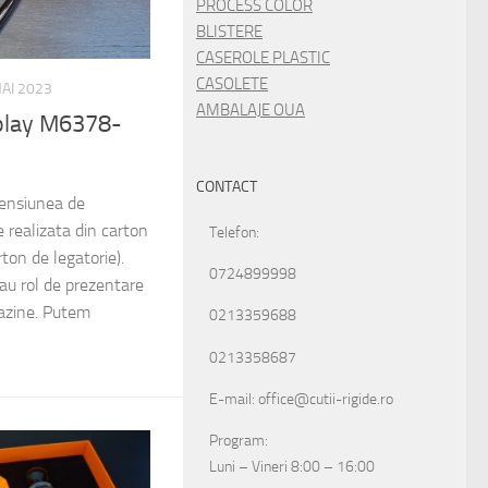
PROCESS COLOR
BLISTERE
CASEROLE PLASTIC
CASOLETE
AI 2023
AMBALAJE OUA
isplay M6378-
CONTACT
mensiunea de
ealizata din carton
Telefon:
on de legatorie).
0724899998
 au rol de prezentare
azine. Putem
0213359688
0213358687
E-mail: office@cutii-rigide.ro
Program:
Luni – Vineri 8:00 – 16:00