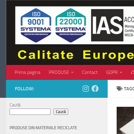
Skip to content
Prima pagina
PRODUSE
Contact
GDPR
♺
FOLLOW:
TAG
Caută
Caută
PRODUSE DIN MATERIALE RECICLATE