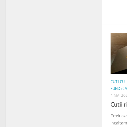
CUTII CU
FUND+CA
4 MAI 20
Cutii 
Producem
incaltam