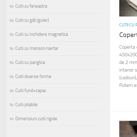
Cutii cu fereastra
Cutii cu gât (guler)
CUTII CU
Coper
Cutii cu inchidere magnetica
Coperta 
Cutii cu manson/sertar
450x200x
de 2 mm 
Cutii cu panglica
interior 
Cutii diverse forme
(cadouri)
Putem ex
Cutii fund+capac
Cutii pliabile
Dimensiuni cutii rigide