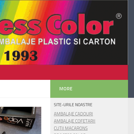
MORE
SITE-URILE NOASTRE
AMBALAJE CADOURI
AMBALAJE COFETARII
CUTII MACARONS