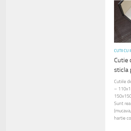
CUTII CU
Cutie 
sticl
Cutiile 
– 110x
150x150
Sunt rea
(mucava,
hartie co