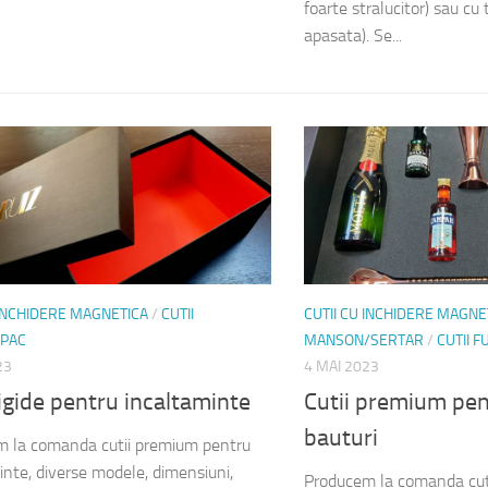
foarte stralucitor) sau cu 
apasata). Se...
 INCHIDERE MAGNETICA
/
CUTII
CUTII CU INCHIDERE MAGNE
PAC
MANSON/SERTAR
/
CUTII 
23
4 MAI 2023
rigide pentru incaltaminte
Cutii premium pen
bauturi
 la comanda cutii premium pentru
inte, diverse modele, dimensiuni,
Producem la comanda cut