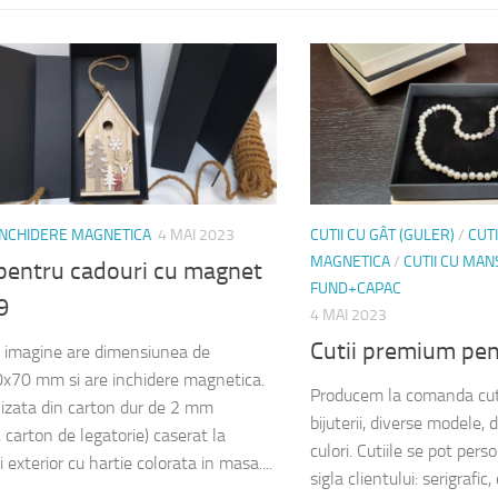
 INCHIDERE MAGNETICA
4 MAI 2023
CUTII CU GÂT (GULER)
/
CUTI
MAGNETICA
/
CUTII CU MA
 pentru cadouri cu magnet
FUND+CAPAC
9
4 MAI 2023
Cutii premium pent
n imagine are dimensiunea de
70 mm si are inchidere magnetica.
Producem la comanda cut
lizata din carton dur de 2 mm
bijuterii, diverse modele, 
 carton de legatorie) caserat la
culori. Cutiile se pot perso
si exterior cu hartie colorata in masa....
sigla clientului: serigrafic,