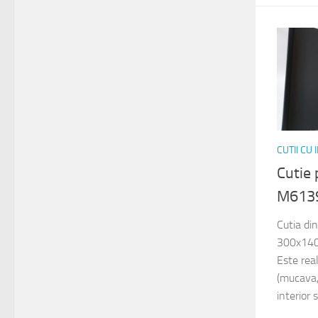
CUTII CU
Cutie
M613
Cutia di
300x140x
Este rea
(mucava,
interior 