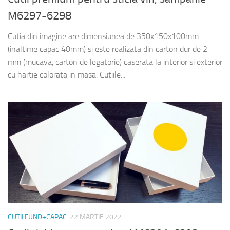
M6297-6298
Cutia din imagine are dimensiunea de 350x150x100mm
(inaltime capac 40mm) si este realizata din carton dur de 2
mm (mucava, carton de legatorie) caserata la interior si exterior
cu hartie colorata in masa. Cutiile...
CUTII FUND+CAPAC
22 MARTIE 2022