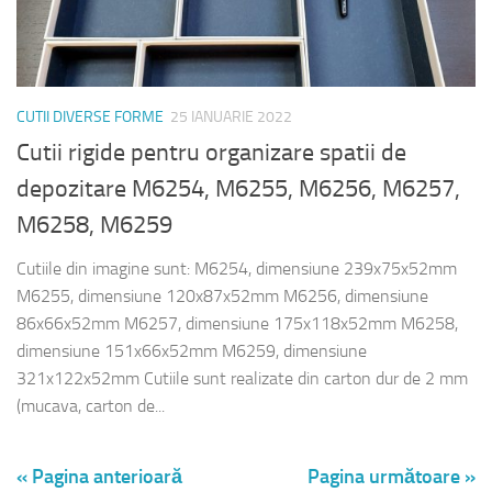
CUTII DIVERSE FORME
25 IANUARIE 2022
Cutii rigide pentru organizare spatii de
depozitare M6254, M6255, M6256, M6257,
M6258, M6259
Cutiile din imagine sunt: M6254, dimensiune 239x75x52mm
M6255, dimensiune 120x87x52mm M6256, dimensiune
86x66x52mm M6257, dimensiune 175x118x52mm M6258,
dimensiune 151x66x52mm M6259, dimensiune
321x122x52mm Cutiile sunt realizate din carton dur de 2 mm
(mucava, carton de...
« Pagina anterioară
Pagina următoare »