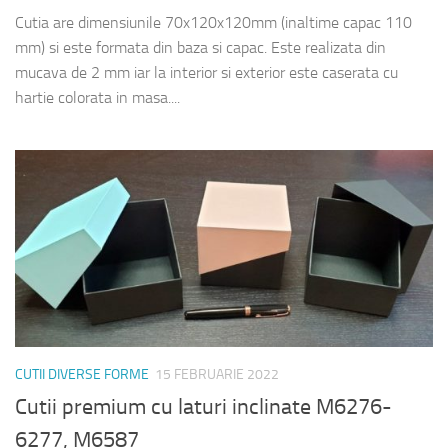
Cutia are dimensiunile 70x120x120mm (inaltime capac 110
mm) si este formata din baza si capac. Este realizata din
mucava de 2 mm iar la interior si exterior este caserata cu
hartie colorata in masa....
CUTII DIVERSE FORME
15 FEBRUARIE 2022
Cutii premium cu laturi inclinate M6276-
6277, M6587