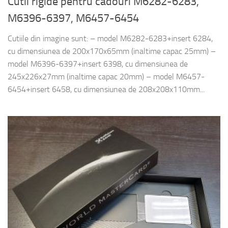
Cutii rigide pentru cadouri M6282-6283,
M6396-6397, M6457-6454
Cutiile din imagine sunt: – model M6282-6283+insert 6284,
cu dimensiunea de 200x170x65mm (inaltime capac 25mm) –
model M6396-6397+insert 6398, cu dimensiunea de
245x226x27mm (inaltime capac 20mm) – model M6457-
6454+insert 6458, cu dimensiunea de 208x208x110mm...