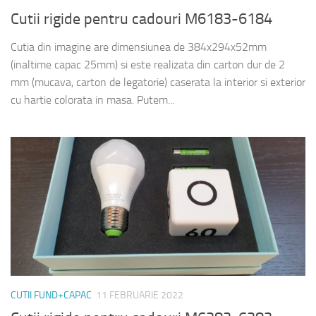
Cutii rigide pentru cadouri M6183-6184
Cutia din imagine are dimensiunea de 384x294x52mm
(inaltime capac 25mm) si este realizata din carton dur de 2
mm (mucava, carton de legatorie) caserata la interior si exterior
cu hartie colorata in masa. Putem...
CUTII FUND+CAPAC
11 FEBRUARIE 2022