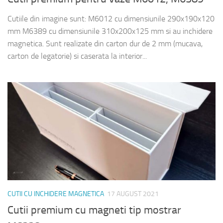
Cutiile din imagine sunt: M6012 cu dimensiunile 290x190x120
mm M6389 cu dimensiunile 310x200x125 mm si au inchidere
magnetica. Sunt realizate din carton dur de 2 mm (mucava,
carton de legatorie) si caserata la interior...
CUTII CU INCHIDERE MAGNETICA
17 AUGUST 2021
Cutii premium cu magneti tip mostrar