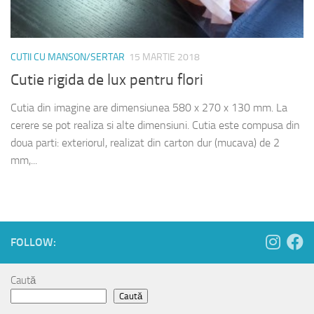
CUTII CU MANSON/SERTAR
15 MARTIE 2018
Cutie rigida de lux pentru flori
Cutia din imagine are dimensiunea 580 x 270 x 130 mm. La
cerere se pot realiza si alte dimensiuni. Cutia este compusa din
doua parti: exteriorul, realizat din carton dur (mucava) de 2
mm,...
FOLLOW:
Caută
Caută