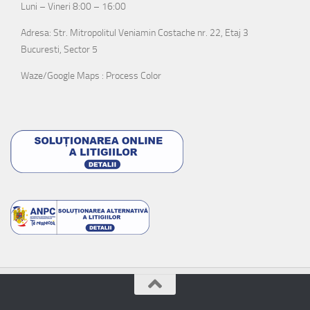
Luni – Vineri 8:00 – 16:00
Adresa: Str. Mitropolitul Veniamin Costache nr. 22, Etaj 3
Bucuresti, Sector 5
Waze/Google Maps : Process Color