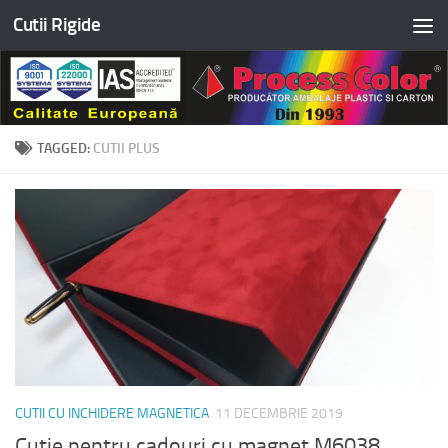
Cutii Rigide
Skip to content
TAGGED:
CUTII PLUS
CUTII CU INCHIDERE MAGNETICA
11 DECEMBRIE 2019
Cutie pentru cadouri cu magnet M6038,