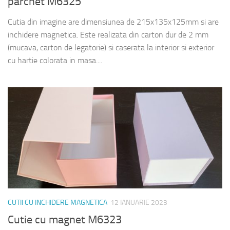
parchet M6325
Cutia din imagine are dimensiunea de 215x135x125mm si are
inchidere magnetica. Este realizata din carton dur de 2 mm
(mucava, carton de legatorie) si caserata la interior si exterior
cu hartie colorata in masa....
CUTII CU INCHIDERE MAGNETICA
12 IANUARIE 2023
Cutie cu magnet M6323