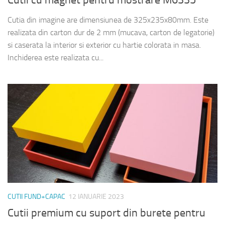
Cutia din imagine are dimensiunea de 325x235x80mm. Este
realizata din carton dur de 2 mm (mucava, carton de legatorie)
si caserata la interior si exterior cu hartie colorata in masa.
Inchiderea este realizata cu...
CUTII FUND+CAPAC
12 IANUARIE 2023
Cutii premium cu suport din burete pentru