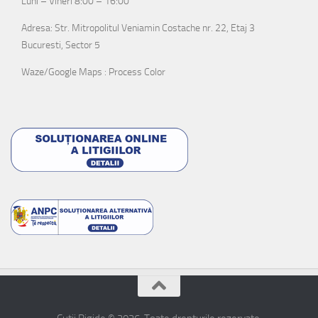
Luni – Vineri 8:00 – 16:00
Adresa: Str. Mitropolitul Veniamin Costache nr. 22, Etaj 3
Bucuresti, Sector 5
Waze/Google Maps : Process Color