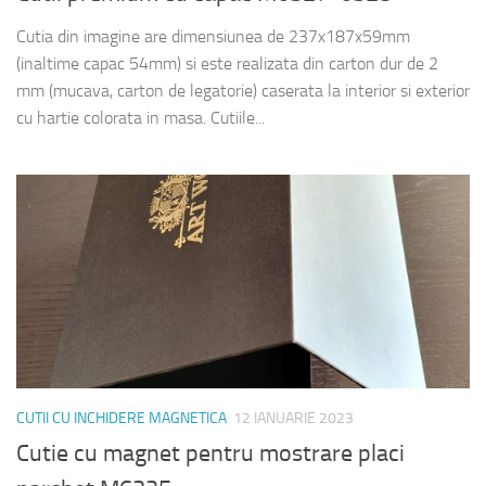
Cutia din imagine are dimensiunea de 237x187x59mm
(inaltime capac 54mm) si este realizata din carton dur de 2
mm (mucava, carton de legatorie) caserata la interior si exterior
cu hartie colorata in masa. Cutiile...
CUTII CU INCHIDERE MAGNETICA
12 IANUARIE 2023
Cutie cu magnet pentru mostrare placi