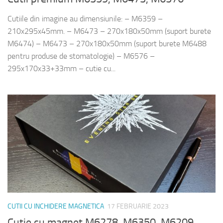
Cutiile din imagine au dimensiunile: – M6359 –
210x295x45mm. – M6473 – 270x180x50mm (suport burete
M6474) – M6473 – 270x180x50mm (suport burete M6488
pentru produse de stomatologie) – M6576 –
295x170x33+33mm – cutie cu...
CUTII CU INCHIDERE MAGNETICA
17 FEBRUARIE 2023
Cutie cu magnet M6278, M6350, M6209