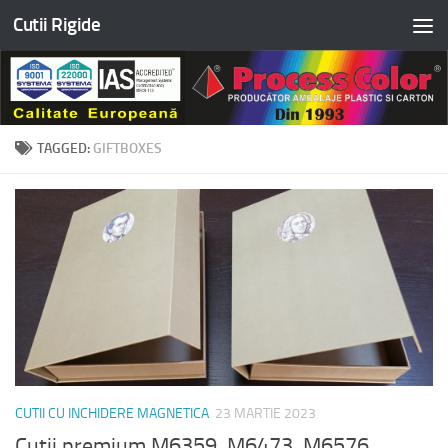
Cutii Rigide
Skip to content
TAGGED:
GIFTBOXES
CUTII CU INCHIDERE MAGNETICA
23 MARTIE 2023
Cutii premium M6359, M6473, M6576