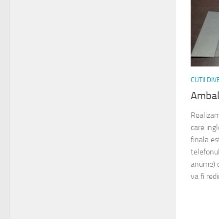
CUTII DI
Ambal
Realizam
care ing
finala es
telefonul
anume) d
va fi redi