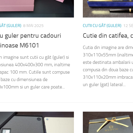
 GÂT (GULER)
8 MAI 2025
CUTII CU GÂT (GULER)
12 S
cu guler pentru cadouri
Cutie din catifea,
inoase M6101
Cutia din imagine are di
310x110x55mm (inaltime
in imagine sunt cutii cu gât (guler) si
este destinata ambalarii 
nsiunea 400x400x300 mm, inaltime
compusa din doua baze c
capac 100 mm. Cutiile sunt compuse
310x110x20mm imbracate i
 baze cu dimensiunea de
un guler (gat) lateral...
100mm si un guler care poate...