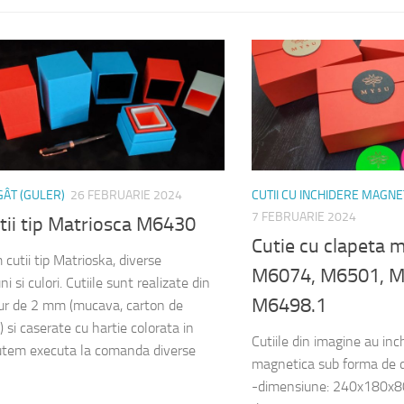
 GÂT (GULER)
26 FEBRUARIE 2024
CUTII CU INCHIDERE MAGNE
7 FEBRUARIE 2024
tii tip Matriosca M6430
Cutie cu clapeta 
cutii tip Matrioska, diverse
M6074, M6501, M
i si culori. Cutiile sunt realizate din
M6498.1
ur de 2 mm (mucava, carton de
) si caserate cu hartie colorata in
Cutiile din imagine au inc
tem executa la comanda diverse
magnetica sub forma de d
-dimensiune: 240x180x