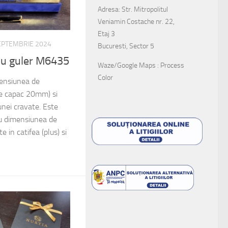
Adresa: Str. Mitropolitul
Veniamin Costache nr. 22,
Etaj 3
EPTEMBRIE 2024
Bucuresti, Sector 5
 cu guler M6435
Waze/Google Maps : Process
Color
mensiunea de
 capac 20mm) si
unei cravate. Este
u dimensiunea de
n catifea (plus) si