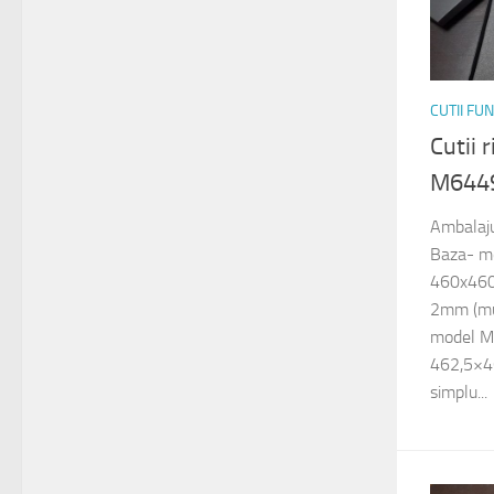
CUTII FU
Cutii 
M644
Ambalaju
Baza- mo
460x460x
2mm (muc
model M8
462,5×46
simplu...