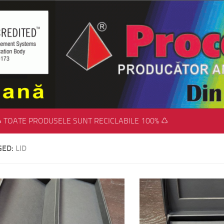
 TOATE PRODUSELE SUNT RECICLABILE 100% ♺
GED:
LID