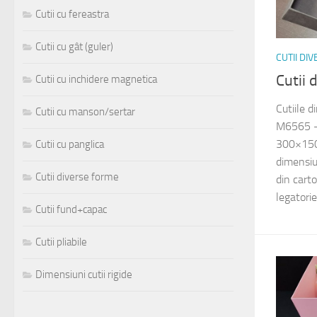
Cutii cu fereastra
Cutii cu gât (guler)
CUTII DI
Cutii 
Cutii cu inchidere magnetica
Cutiile d
Cutii cu manson/sertar
M6565 –
300×15
Cutii cu panglica
dimensi
Cutii diverse forme
din cart
legatorie
Cutii fund+capac
Cutii pliabile
Dimensiuni cutii rigide