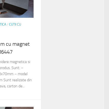
TICA
/
CUTII CU
ium cu magnet
M6447
chidere magnetica si
 produs. Sunt: –
0x70mm – model
Sunt realizate din
a, carton de...