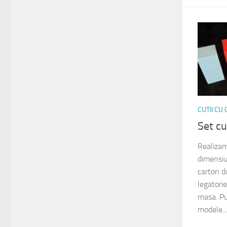
CUTII CU
Set cu
Realizam 
dimensiun
carton d
legatorie
masa. Pu
modele...