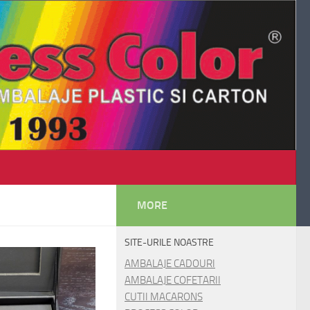
MORE
SITE-URILE NOASTRE
AMBALAJE CADOURI
AMBALAJE COFETARII
CUTII MACARONS