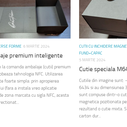
VERSE FORME
6 MARTIE 2024
CUTII CU INCHIDERE MAGNE
FUND+CAPAC
aje premium inteligente
5 MARTIE 2024
 la comanda ambalaje (cutii) premium
Cutie speciala M
lobeaza tehnologia NFC. Utilizarea
Cutiile din imagine sunt
te foarte simpla: prin apropierea
6434 si au dimensiune
ui (fara a instala vreo aplicatie
sunt compuse dintr-o cuti
e zona marcata cu sigla NFC, acesta
magnetica pozitionata pes
rectionat...
rezultand o cutie mixta. S
carton dur...