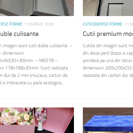
VERSE FORME
17 APRILIE 2026
CUTII DIVERSE FORME
11 M
duble culisante
Cutii premium mod
in imagini sunt cutii duble culisante. –
Cutiile din imagini sunt 
 dimensiuni
din doua parti (baza si ca
0×60(30+30)mm. – M6578 –
prindere pe una din latu
uni 118x188x30mm. Sunt realizate
dimensiuni 200x200x(32
on dur de 2 mm (mucava, carton de
realizate din carton dur d
) si imbracate cu piele ecologica....