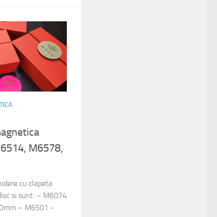
TICA
magnetica
6514, M6578,
hidere cu clapeta
isc si sunt: – M6074
80mm – M6501 -