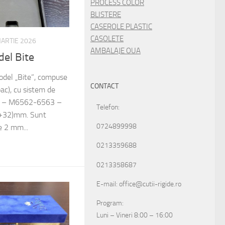
PROCESS COLOR
BLISTERE
CASEROLE PLASTIC
CASOLETE
ARTIE 2026
AMBALAJE OUA
el Bite
model „Bite”, compuse
CONTACT
pac), cu sistem de
ri. – M6562-6563 –
Telefon:
+32)mm. Sunt
0724899998
e 2 mm...
0213359688
0213358687
E-mail: office@cutii-rigide.ro
Program:
Luni – Vineri 8:00 – 16:00