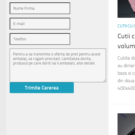
CUTII CU
Cutii 
volum
Cutiile d
au dime
baza si 
din doua
400x400x