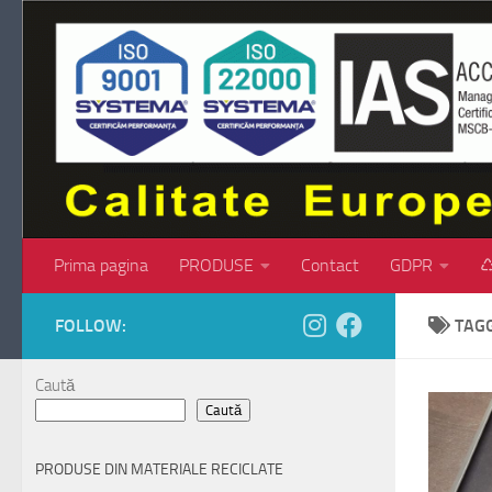
Skip to content
Prima pagina
PRODUSE
Contact
GDPR
♺
FOLLOW:
TAG
Caută
Caută
PRODUSE DIN MATERIALE RECICLATE