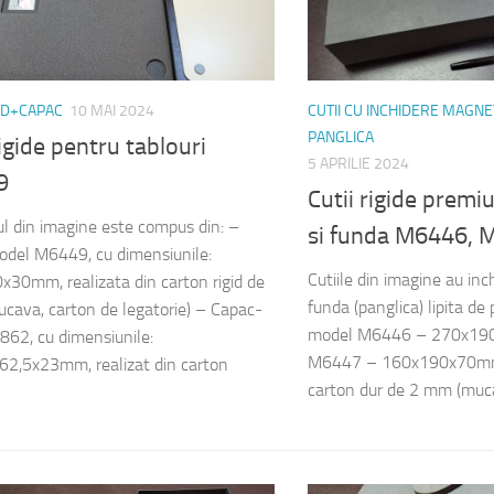
ND+CAPAC
10 MAI 2024
CUTII CU INCHIDERE MAGNE
PANGLICA
rigide pentru tablouri
5 APRILIE 2024
9
Cutii rigide prem
l din imagine este compus din: –
si funda M6446, 
del M6449, cu dimensiunile:
Cutiile din imagine au in
30mm, realizata din carton rigid de
funda (panglica) lipita de
ava, carton de legatorie) – Capac-
model M6446 – 270x19
62, cu dimensiunile:
M6447 – 160x190x70mm 
2,5x23mm, realizat din carton
carton dur de 2 mm (mucav