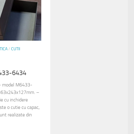
TICA
/
CUTII
6433-6434
: – model M6433-
a 363x243x127mm. –
e cu inchidere
te o cutie cu capac,
unt realizate din