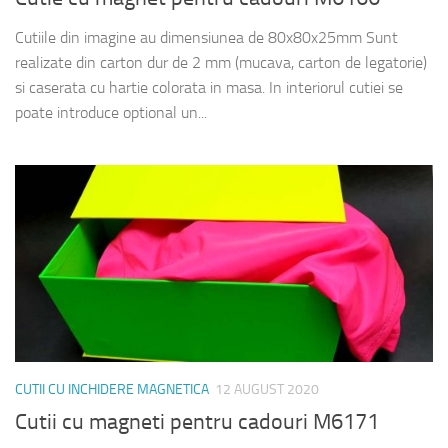
Cutiile din imagine au dimensiunea de 80x80x25mm Sunt
realizate din carton dur de 2 mm (mucava, carton de legatorie)
si caserata cu hartie colorata in masa. In interiorul cutiei se
poate introduce optional un...
CUTII CU INCHIDERE MAGNETICA
12 AUGUST 2020
Cutii cu magneti pentru cadouri M6171