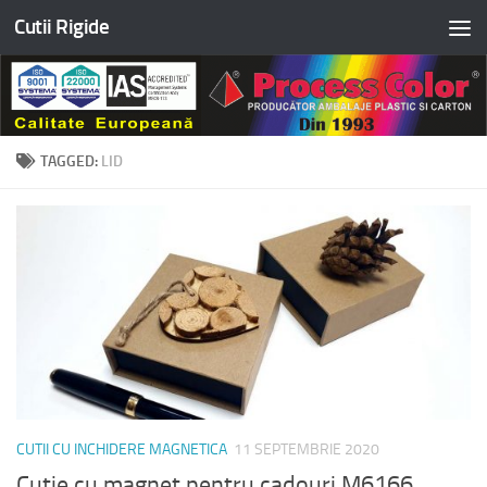
Cutii Rigide
Skip to content
TAGGED:
LID
CUTII CU INCHIDERE MAGNETICA
11 SEPTEMBRIE 2020
Cutie cu magnet pentru cadouri M6166