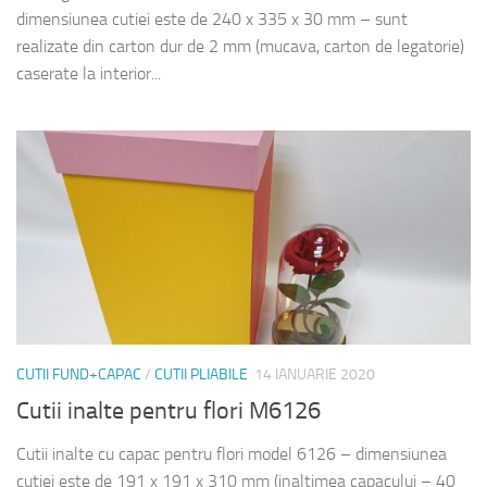
dimensiunea cutiei este de 240 x 335 x 30 mm – sunt
realizate din carton dur de 2 mm (mucava, carton de legatorie)
caserate la interior...
CUTII FUND+CAPAC
/
CUTII PLIABILE
14 IANUARIE 2020
Cutii inalte pentru flori M6126
Cutii inalte cu capac pentru flori model 6126 – dimensiunea
cutiei este de 191 x 191 x 310 mm (inaltimea capacului – 40