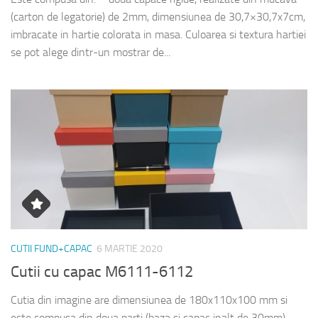
(carton de legatorie) de 2mm, dimensiunea de 30,7×30,7x7cm,
imbracate in hartie colorata in masa. Culoarea si textura hartiei
se pot alege dintr-un mostrar de...
CUTII FUND+CAPAC
6 MARTIE 2020
Cutii cu capac M6111-6112
Cutia din imagine are dimensiunea de 180x110x100 mm si
este compusa din doua parti (baza si capac inalt de 30mm).