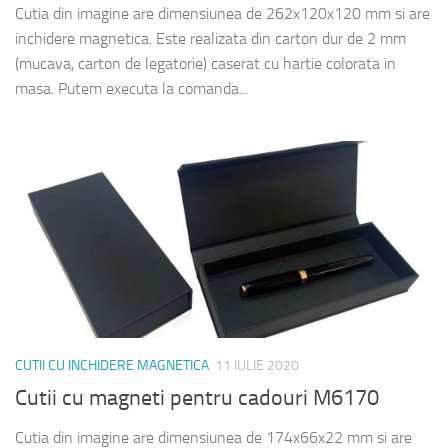
Cutia din imagine are dimensiunea de 262x120x120 mm si are
inchidere magnetica. Este realizata din carton dur de 2 mm
(mucava, carton de legatorie) caserat cu hartie colorata in
masa. Putem executa la comanda...
CUTII CU INCHIDERE MAGNETICA
11 IULIE 2020
Cutii cu magneti pentru cadouri M6170
Cutia din imagine are dimensiunea de 174x66x22 mm si are