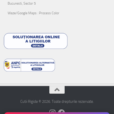
Bucuresti, Sector 5
Waze/Google Maps : Process Color
Cutii Rigide © 2026. Toate drepturile rezervate.