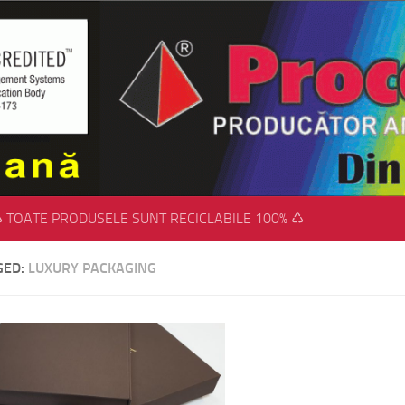
 TOATE PRODUSELE SUNT RECICLABILE 100% ♺
GED:
LUXURY PACKAGING