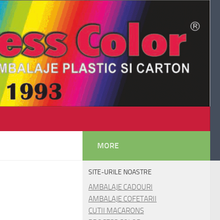
MORE
SITE-URILE NOASTRE
AMBALAJE CADOURI
AMBALAJE COFETARII
CUTII MACARONS