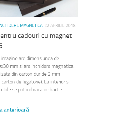
 INCHIDERE MAGNETICA
22 APRILIE 2018
pentru cadouri cu magnet
5
n imagine are dimensiunea de
30 mm si are inchidere magnetica.
lizata din carton dur de 2 mm
carton de legatorie). La interior si
cutiile se pot imbraca in: hartie...
a anterioară