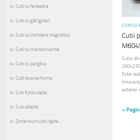
Cutii cu fereastra
Cutii cu gât (guler)
CUTII CU
Cutii 
Cutii cu inchidere magnetica
M604
Cutii cu manson/sertar
Cutia di
Cutii cu panglica
200x230x
Este rea
Cutii diverse forme
(mucava, 
exterior 
Cutii fund+capac
Cutii pliabile
« Pagin
Dimensiuni cutii rigide