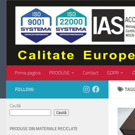
Skip to content
Prima pagina
PRODUSE
Contact
GDPR
♺
FOLLOW:
TAG
Caută
Caută
PRODUSE DIN MATERIALE RECICLATE