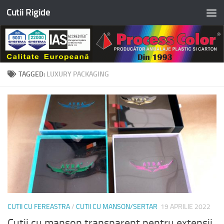
Cutii Rigide
Skip to content
TAGGED:
LUXURY PACKAGING
CUTII CU FEREASTRA
/
CUTII CU MANSON/SERTAR
19 APRILIE 2022
Cutii cu manson transparent pentru extensii