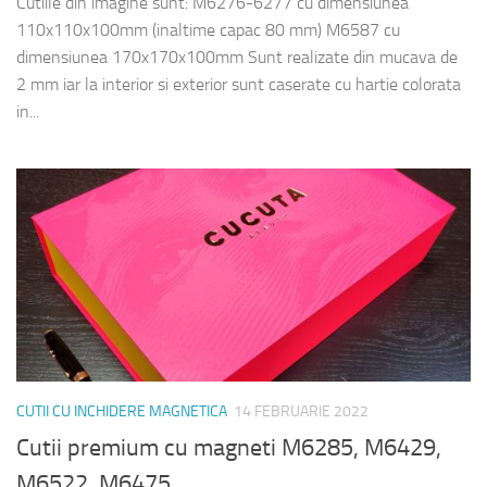
Cutiile din imagine sunt: M6276-6277 cu dimensiunea
110x110x100mm (inaltime capac 80 mm) M6587 cu
dimensiunea 170x170x100mm Sunt realizate din mucava de
2 mm iar la interior si exterior sunt caserate cu hartie colorata
in...
CUTII CU INCHIDERE MAGNETICA
14 FEBRUARIE 2022
Cutii premium cu magneti M6285, M6429,
M6522, M6475