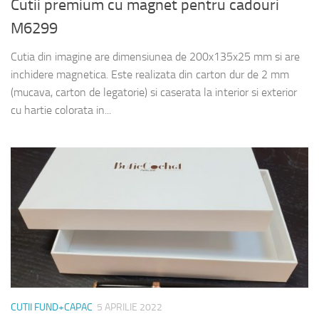
Cutii premium cu magnet pentru cadouri
M6299
Cutia din imagine are dimensiunea de 200x135x25 mm si are
inchidere magnetica. Este realizata din carton dur de 2 mm
(mucava, carton de legatorie) si caserata la interior si exterior
cu hartie colorata in...
CUTII FUND+CAPAC
5 APRILIE 2022