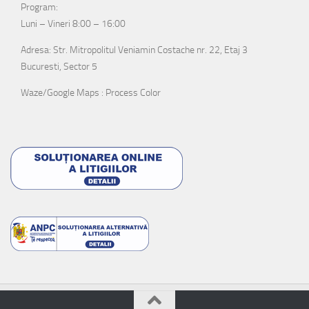
Program:
Luni – Vineri 8:00 – 16:00
Adresa: Str. Mitropolitul Veniamin Costache nr. 22, Etaj 3
Bucuresti, Sector 5
Waze/Google Maps : Process Color