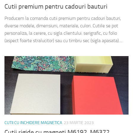
Cutii premium pentru cadouri bauturi
Producem la comanda cutii premium pentru cadouri bauturi,
diverse modele, dimensiuni, materiale, culori. Cutiile se pot
personaliza, la cerere, cu sigla clientului: serigrafic, cu folio
(aspect foarte stralucitor) sau cu timbru sec (sigla apasata)....
CUTII CU INCHIDERE MAGNETICA
23 MARTIE 2023
Cutii rigide cu magneti M6192, M6372,