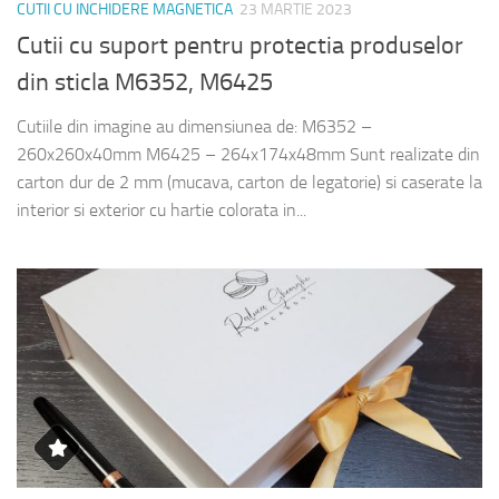
CUTII CU INCHIDERE MAGNETICA
23 MARTIE 2023
Cutii cu suport pentru protectia produselor
din sticla M6352, M6425
Cutiile din imagine au dimensiunea de: M6352 –
260x260x40mm M6425 – 264x174x48mm Sunt realizate din
carton dur de 2 mm (mucava, carton de legatorie) si caserate la
interior si exterior cu hartie colorata in...