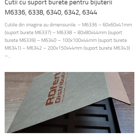
Cutii cu suport burete pentru bijuterii
M6336, 6338, 6340, 6342, 6344
Cutiile din imagine au dimensiunile: – M6336 – 60x60x41mm
(suport burete M6337) – M6338 – 80x80x44mm (suport
burete M6339) – M6340 – 100x100x44mm (suport burete
M6341) – M6342 – 200x150x44mm (suport burete M6343)
–...