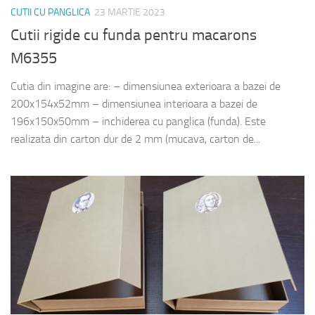
CUTII CU PANGLICA
23 MARTIE 2023
Cutii rigide cu funda pentru macarons
M6355
Cutia din imagine are: – dimensiunea exterioara a bazei de
200x154x52mm – dimensiunea interioara a bazei de
196x150x50mm – inchiderea cu panglica (funda). Este
realizata din carton dur de 2 mm (mucava, carton de...