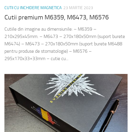
CUTII CU INCHIDERE MAGNETICA
23 MARTIE 2023
Cutii premium M6359, M6473, M6576
Cutiile din imagine au dimensiunile: – M6359 –
210x295x45mm. – M6473 – 270x180x50mm (suport burete
M6474) – M6473 – 270x180x50mm (suport burete M6488
pentru produse de stomatologie) – M6576 –
295x170x33+33mm – cutie cu...