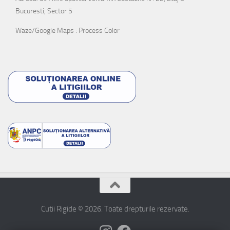
Bucuresti, Sector 5
Waze/Google Maps : Process Color
Cutii Rigide © 2026. Toate drepturile rezervate.