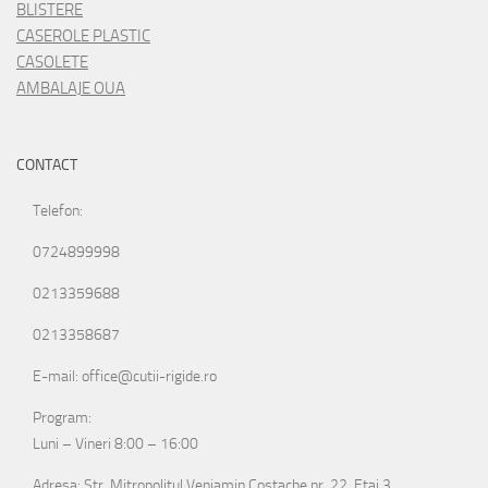
BLISTERE
CASEROLE PLASTIC
CASOLETE
AMBALAJE OUA
CONTACT
Telefon:
0724899998
0213359688
0213358687
E-mail: office@cutii-rigide.ro
Program:
Luni – Vineri 8:00 – 16:00
Adresa: Str. Mitropolitul Veniamin Costache nr. 22, Etaj 3