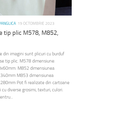
 PANGLICA
19 OCTOMBRIE 2023
 tip plic M578, M852,
 din imagini sunt plicuri cu burduf
se tip plic. M578 dimensiune:
x60mm. M852 dimensiunea
x340mm M853 dimensiunea
80mm Pot fi realizate din cartoane
i cu diverse grosimi, texturi, culori.
entru...