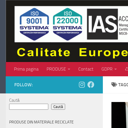
Skip to content
Prima pagina
PRODUSE
Contact
GDPR
♺
FOLLOW:
TAG
Caută
Caută
PRODUSE DIN MATERIALE RECICLATE