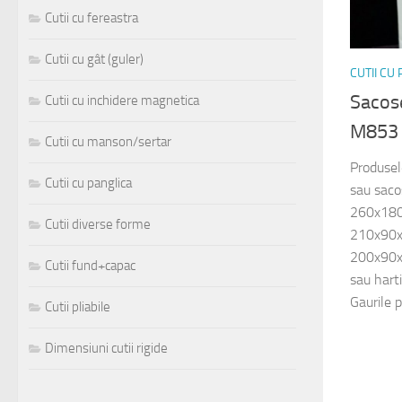
Cutii cu fereastra
Cutii cu gât (guler)
CUTII CU
Sacose
Cutii cu inchidere magnetica
M853
Cutii cu manson/sertar
Produsele
Cutii cu panglica
sau saco
260x180
Cutii diverse forme
210x90
200x90x2
Cutii fund+capac
sau harti
Gaurile p
Cutii pliabile
Dimensiuni cutii rigide