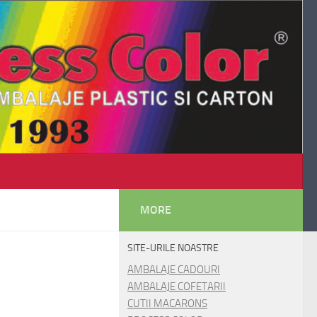
MORE
SITE-URILE NOASTRE
AMBALAJE CADOURI
AMBALAJE COFETARII
CUTII MACARONS