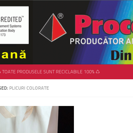
 TOATE PRODUSELE SUNT RECICLABILE 100% ♺
GED:
PLICURI COLORATE