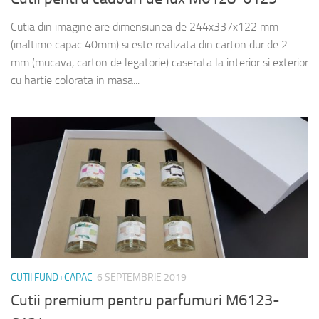
Cutia din imagine are dimensiunea de 244x337x122 mm
(inaltime capac 40mm) si este realizata din carton dur de 2
mm (mucava, carton de legatorie) caserata la interior si exterior
cu hartie colorata in masa...
CUTII FUND+CAPAC
6 SEPTEMBRIE 2019
Cutii premium pentru parfumuri M6123-