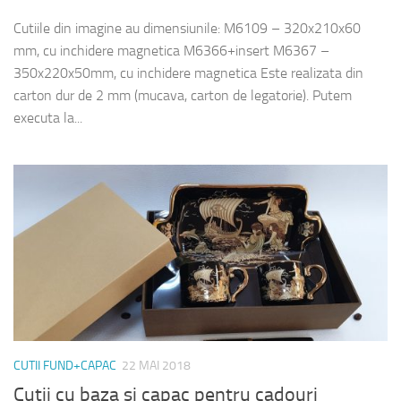
Cutiile din imagine au dimensiunile: M6109 – 320x210x60
mm, cu inchidere magnetica M6366+insert M6367 –
350x220x50mm, cu inchidere magnetica Este realizata din
carton dur de 2 mm (mucava, carton de legatorie). Putem
executa la...
CUTII FUND+CAPAC
22 MAI 2018
Cutii cu baza si capac pentru cadouri