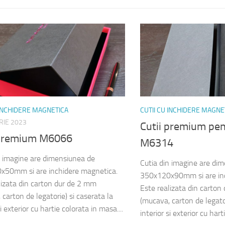
 INCHIDERE MAGNETICA
CUTII CU INCHIDERE MAGNE
RIE 2023
Cutii premium pent
 premium M6066
M6314
n imagine are dimensiunea de
Cutia din imagine are di
x50mm si are inchidere magnetica.
350x120x90mm si are inc
lizata din carton dur de 2 mm
Este realizata din carton
carton de legatorie) si caserata la
(mucava, carton de legator
si exterior cu hartie colorata in masa....
interior si exterior cu hart