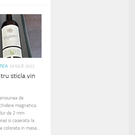
TICA
26 IULIE 2022
ru sticla vin
mensiunea de
hidere magnetica.
 dur de 2 mm
ie) si caserata la
ie colorata in masa....