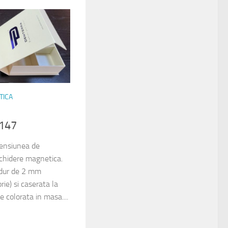
TICA
6147
mensiunea de
hidere magnetica.
 dur de 2 mm
ie) si caserata la
ie colorata in masa....