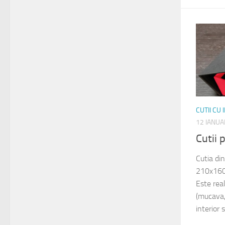
CUTII CU
12 IANUA
Cutii
Cutia di
210x160
Este rea
(mucava, 
interior 