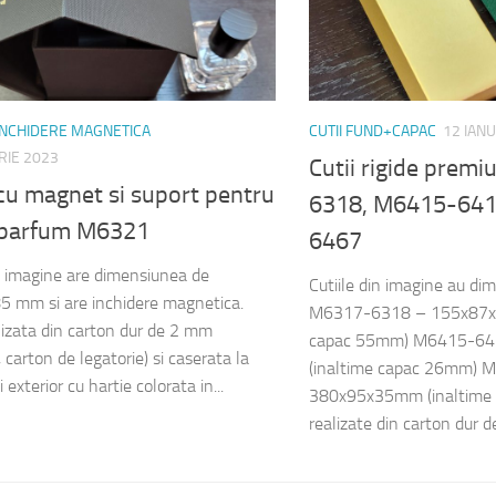
 INCHIDERE MAGNETICA
CUTII FUND+CAPAC
12 IAN
RIE 2023
Cutii rigide pre
cu magnet si suport pentru
6318, M6415-641
a parfum M6321
6467
n imagine are dimensiunea de
Cutiile din imagine au di
 mm si are inchidere magnetica.
M6317-6318 – 155x87x
lizata din carton dur de 2 mm
capac 55mm) M6415-6
carton de legatorie) si caserata la
(inaltime capac 26mm)
i exterior cu hartie colorata in...
380x95x35mm (inaltime 
realizate din carton dur 