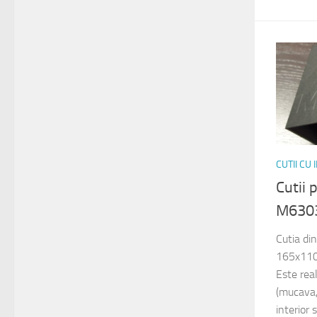
CUTII CU
Cutii
M630
Cutia di
165x110x
Este rea
(mucava, 
interior s