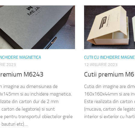
 INCHIDERE MAGNETICA
CUTII CU INCHIDERE MAGNE
RIE 2023
12 IANUARIE 2023
 premium M6243
Cutii premium M
din imagine au dimensiunea de
Cutia din imagine are di
x145mm si au inchidere magnetica.
160x160x44mm si are inc
lizate din carton dur de 2 mm
Este realizata din carton
 carton de legatorie) si sunt
(mucava, carton de legator
te pentru transportul obiectelor grele
interior si exterior cu hart
 bauturi etc)....