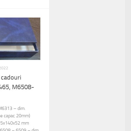
 2022
u cadouri
465, M6508-
 M6313 – dim.
me capac 20mm)
215x140x52 mm
M6508 – 6509 – dim.