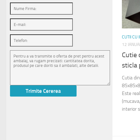
CUTII CU
12 IANUA
Cutie 
sticl
Cutia di
85x85x85
Este rea
(mucava, 
interior s