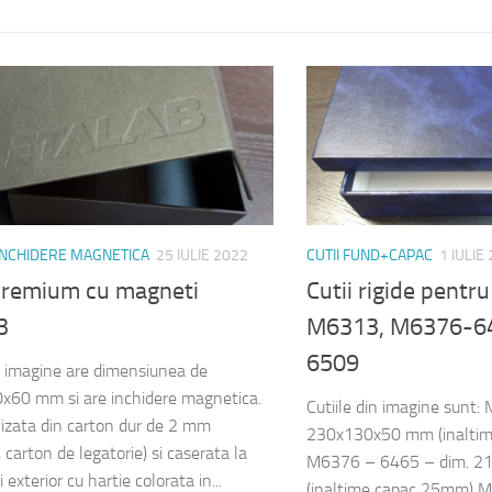
 INCHIDERE MAGNETICA
25 IULIE 2022
CUTII FUND+CAPAC
1 IULIE
 premium cu magneti
Cutii rigide pentr
3
M6313, M6376-6
6509
n imagine are dimensiunea de
60 mm si are inchidere magnetica.
Cutiile din imagine sunt:
lizata din carton dur de 2 mm
230x130x50 mm (inalti
carton de legatorie) si caserata la
M6376 – 6465 – dim. 
i exterior cu hartie colorata in...
(inaltime capac 25mm) 