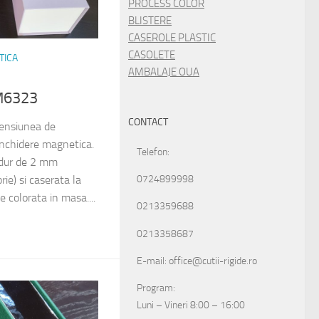
PROCESS COLOR
BLISTERE
CASEROLE PLASTIC
CASOLETE
TICA
AMBALAJE OUA
 M6323
CONTACT
mensiunea de
chidere magnetica.
Telefon:
 dur de 2 mm
0724899998
ie) si caserata la
ie colorata in masa....
0213359688
0213358687
E-mail: office@cutii-rigide.ro
Program:
Luni – Vineri 8:00 – 16:00