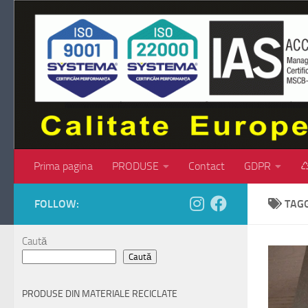
Skip to content
Prima pagina
PRODUSE
Contact
GDPR
♺
FOLLOW:
TAG
Caută
Caută
PRODUSE DIN MATERIALE RECICLATE