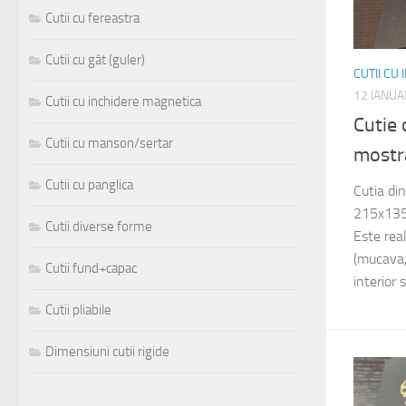
Cutii cu fereastra
Cutii cu gât (guler)
CUTII CU
12 IANUA
Cutii cu inchidere magnetica
Cutie
Cutii cu manson/sertar
mostr
Cutii cu panglica
Cutia di
215x135
Cutii diverse forme
Este rea
(mucava, 
Cutii fund+capac
interior 
Cutii pliabile
Dimensiuni cutii rigide