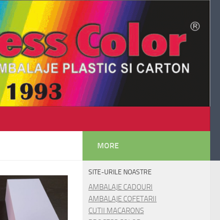
MORE
SITE-URILE NOASTRE
AMBALAJE CADOURI
AMBALAJE COFETARII
CUTII MACARONS