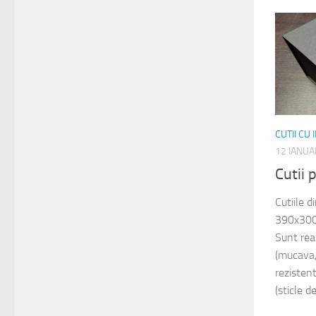
CUTII CU
12 IANUA
Cutii
Cutiile 
390x300
Sunt rea
(mucava,
rezisten
(sticle de