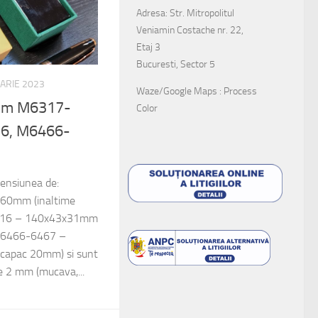
Adresa: Str. Mitropolitul
Veniamin Costache nr. 22,
Etaj 3
Bucuresti, Sector 5
UARIE 2023
Waze/Google Maps : Process
mium M6317-
Color
6, M6466-
mensiunea de:
60mm (inaltime
416 – 140x43x31mm
 M6466-6467 –
capac 20mm) si sunt
de 2 mm (mucava,...