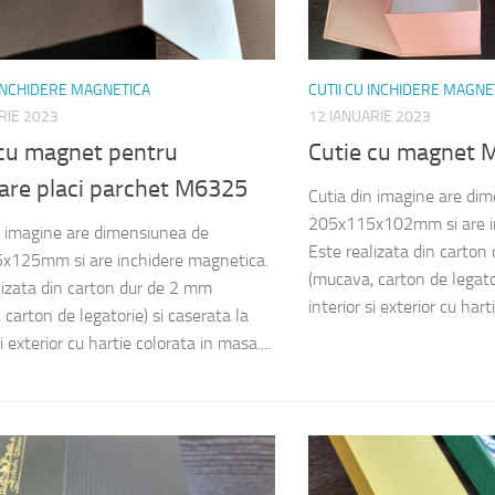
 INCHIDERE MAGNETICA
CUTII CU INCHIDERE MAGNE
RIE 2023
12 IANUARIE 2023
 cu magnet pentru
Cutie cu magnet
are placi parchet M6325
Cutia din imagine are di
205x115x102mm si are in
n imagine are dimensiunea de
Este realizata din carton
x125mm si are inchidere magnetica.
(mucava, carton de legator
lizata din carton dur de 2 mm
interior si exterior cu hart
carton de legatorie) si caserata la
si exterior cu hartie colorata in masa....