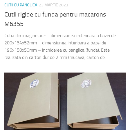
CUTII CU PANGLICA
23 MARTIE 2023
Cutii rigide cu funda pentru macarons
M6355
Cutia din imagine are: – dimensiunea exterioara a bazei de
200x154x52mm – dimensiunea interioara a bazei de
196x150x50mm – inchiderea cu panglica (funda). Este
realizata din carton dur de 2 mm (mucava, carton de...