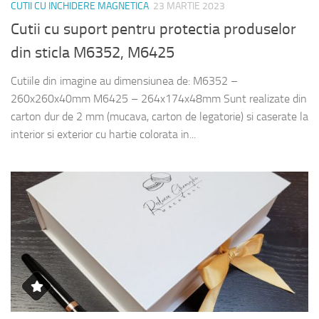
CUTII CU INCHIDERE MAGNETICA
23 MARTIE 2023
Cutii cu suport pentru protectia produselor
din sticla M6352, M6425
Cutiile din imagine au dimensiunea de: M6352 –
260x260x40mm M6425 – 264x174x48mm Sunt realizate din
carton dur de 2 mm (mucava, carton de legatorie) si caserate la
interior si exterior cu hartie colorata in...