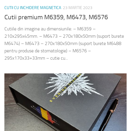
CUTII CU INCHIDERE MAGNETICA
23 MARTIE 2023
Cutii premium M6359, M6473, M6576
Cutiile din imagine au dimensiunile: – M6359 –
210x295x45mm. – M6473 – 270x180x50mm (suport burete
M6474) – M6473 – 270x180x50mm (suport burete M6488
pentru produse de stomatologie) – M6576 –
295x170x33+33mm – cutie cu...