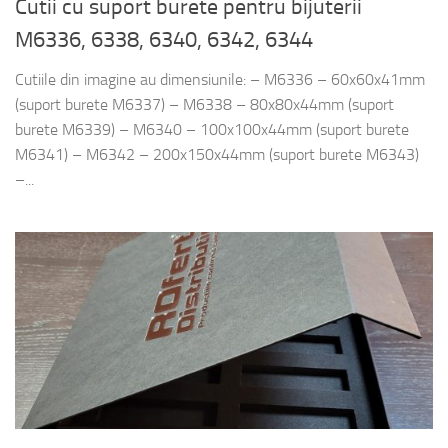
Cutii cu suport burete pentru bijuterii
M6336, 6338, 6340, 6342, 6344
Cutiile din imagine au dimensiunile: – M6336 – 60x60x41mm
(suport burete M6337) – M6338 – 80x80x44mm (suport
burete M6339) – M6340 – 100x100x44mm (suport burete
M6341) – M6342 – 200x150x44mm (suport burete M6343)
–...