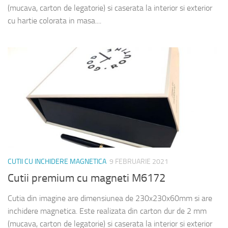
(mucava, carton de legatorie) si caserata la interior si exterior
cu hartie colorata in masa....
CUTII CU INCHIDERE MAGNETICA
9 FEBRUARIE 2021
Cutii premium cu magneti M6172
Cutia din imagine are dimensiunea de 230x230x60mm si are
inchidere magnetica. Este realizata din carton dur de 2 mm
(mucava, carton de legatorie) si caserata la interior si exterior