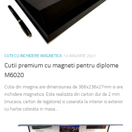
CUTII CU INCHIDERE MAGNETICA
13 IANUARIE 2021
Cutii premium cu magneti pentru diplome
M6020
Cutia din imagine are dimensiunea de 366x236x27mm si are
inchidere magnetica. Este realizata din carton dur de 2 mm
(mucava, carton de legatorie) si caserata la interior si exterior
cu hartie colorata in masa....