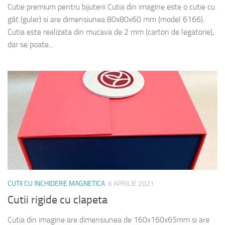
Cutie premium pentru bijuterii Cutia din imagine este o cutie cu
gât (guler) si are dimensiunea 80x80x60 mm (model 6166).
Cutia este realizata din mucava de 2 mm (carton de legatorie),
dar se poate...
CUTII CU INCHIDERE MAGNETICA
6 APRILIE 2021
Cutii rigide cu clapeta
Cutia din imagine are dimensiunea de 160x160x65mm si are