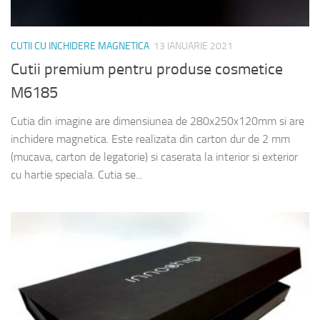
CUTII CU INCHIDERE MAGNETICA
13 IANUARIE 2021
Cutii premium pentru produse cosmetice
M6185
Cutia din imagine are dimensiunea de 280x250x120mm si are
inchidere magnetica. Este realizata din carton dur de 2 mm
(mucava, carton de legatorie) si caserata la interior si exterior
cu hartie speciala. Cutia se...