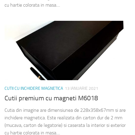
cu hartie colorata in masa....
CUTII CU INCHIDERE MAGNETICA
13 IANUARIE 2021
Cutii premium cu magneti M6018
Cutia din imagine are dimensiunea de 228x358x67mm si are
inchidere magnetica. Este realizata din carton dur de 2 mm
(mucava, carton de legatorie) si caserata la interior si exterior
cu hartie colorata in masa....