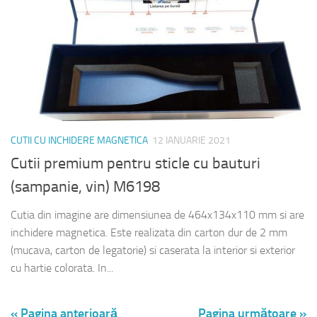
CUTII CU INCHIDERE MAGNETICA
12 IANUARIE 2021
Cutii premium pentru sticle cu bauturi
(sampanie, vin) M6198
Cutia din imagine are dimensiunea de 464x134x110 mm si are
inchidere magnetica. Este realizata din carton dur de 2 mm
(mucava, carton de legatorie) si caserata la interior si exterior
cu hartie colorata. In...
« Pagina anterioară
Pagina următoare »