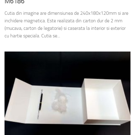
M6186
Cutia din imagine are dimensiunea de 240x180x120mm si are
inchidere magnetica. Este realizata din carton dur de 2 mm
(mucava, carton de legatorie) si caserata la interior si exterior
cu hartie speciala. Cutia se...