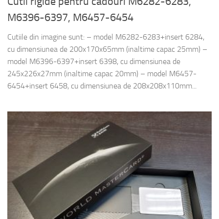
Cutii rigide pentru cadouri M6282-6283,
M6396-6397, M6457-6454
Cutiile din imagine sunt: – model M6282-6283+insert 6284,
cu dimensiunea de 200x170x65mm (inaltime capac 25mm) –
model M6396-6397+insert 6398, cu dimensiunea de
245x226x27mm (inaltime capac 20mm) – model M6457-
6454+insert 6458, cu dimensiunea de 208x208x110mm...