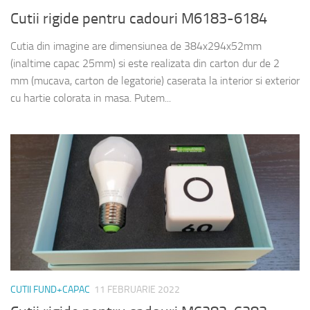
Cutii rigide pentru cadouri M6183-6184
Cutia din imagine are dimensiunea de 384x294x52mm
(inaltime capac 25mm) si este realizata din carton dur de 2
mm (mucava, carton de legatorie) caserata la interior si exterior
cu hartie colorata in masa. Putem...
CUTII FUND+CAPAC
11 FEBRUARIE 2022