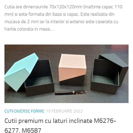
Cutia are dimensiunile 70x120x120mm (inaltime capac 110
mm) si este formata din baza si capac. Este realizata din
mucava de 2 mm iar la interior si exterior este caserata cu
hartie colorata in masa....
CUTII DIVERSE FORME
15 FEBRUARIE 2022
Cutii premium cu laturi inclinate M6276-
6277, M6587