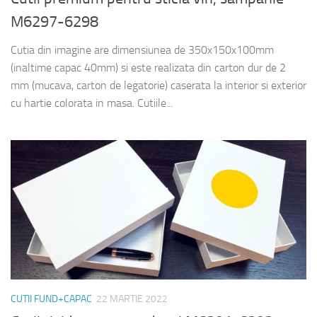
M6297-6298
Cutia din imagine are dimensiunea de 350x150x100mm
(inaltime capac 40mm) si este realizata din carton dur de 2
mm (mucava, carton de legatorie) caserata la interior si exterior
cu hartie colorata in masa. Cutiile...
CUTII FUND+CAPAC
22 MARTIE 2022