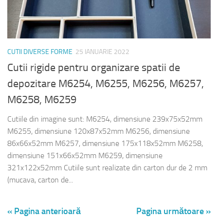
CUTII DIVERSE FORME
25 IANUARIE 2022
Cutii rigide pentru organizare spatii de
depozitare M6254, M6255, M6256, M6257,
M6258, M6259
Cutiile din imagine sunt: M6254, dimensiune 239x75x52mm
M6255, dimensiune 120x87x52mm M6256, dimensiune
86x66x52mm M6257, dimensiune 175x118x52mm M6258,
dimensiune 151x66x52mm M6259, dimensiune
321x122x52mm Cutiile sunt realizate din carton dur de 2 mm
(mucava, carton de...
« Pagina anterioară
Pagina următoare »