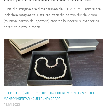
Cutia din imagine are dimensiunea de 300x140x70 mm si are
inchidere magnetica. Este realizata din carton dur de 2 mm
(mucava, carton de legatorie) caserat la interior si exterior cu
hartie colorata in masa....
CUTII CU GÂT (GULER)
/
CUTII CU INCHIDERE MAGNETICA
/
CUTII CU
MANSON/SERTAR
/
CUTII FUND+CAPAC
4 MAI 2023