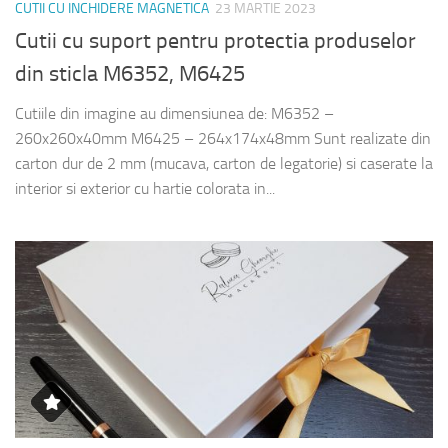
CUTII CU INCHIDERE MAGNETICA
23 MARTIE 2023
Cutii cu suport pentru protectia produselor
din sticla M6352, M6425
Cutiile din imagine au dimensiunea de: M6352 –
260x260x40mm M6425 – 264x174x48mm Sunt realizate din
carton dur de 2 mm (mucava, carton de legatorie) si caserate la
interior si exterior cu hartie colorata in...