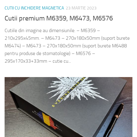
CUTII CU INCHIDERE MAGNETICA
23 MARTIE 2023
Cutii premium M6359, M6473, M6576
Cutiile din imagine au dimensiunile: – M6359 –
210x295x45mm. – M6473 – 270x180x50mm (suport burete
M6474) – M6473 – 270x180x50mm (suport burete M6488
pentru produse de stomatologie) – M6576 –
295x170x33+33mm – cutie cu...