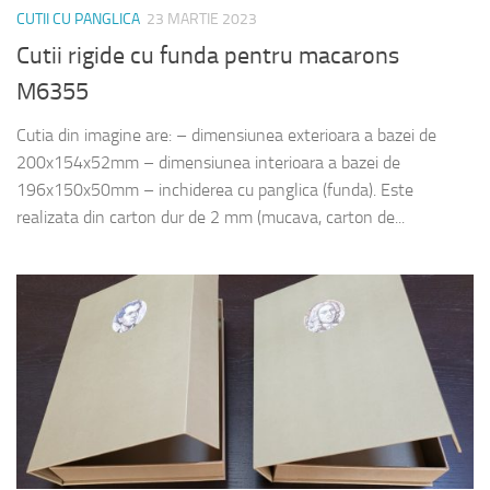
CUTII CU PANGLICA
23 MARTIE 2023
Cutii rigide cu funda pentru macarons
M6355
Cutia din imagine are: – dimensiunea exterioara a bazei de
200x154x52mm – dimensiunea interioara a bazei de
196x150x50mm – inchiderea cu panglica (funda). Este
realizata din carton dur de 2 mm (mucava, carton de...