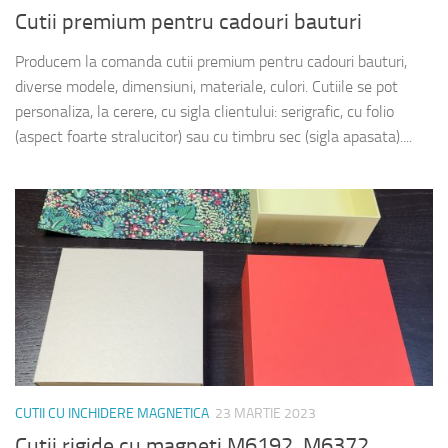
Cutii premium pentru cadouri bauturi
Producem la comanda cutii premium pentru cadouri bauturi,
diverse modele, dimensiuni, materiale, culori. Cutiile se pot
personaliza, la cerere, cu sigla clientului: serigrafic, cu folio
(aspect foarte stralucitor) sau cu timbru sec (sigla apasata)....
CUTII CU INCHIDERE MAGNETICA
23 MARTIE 2023
Cutii rigide cu magneti M6192, M6372,