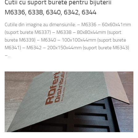
Cutii cu suport burete pentru bijuterii
M6336, 6338, 6340, 6342, 6344
Cutiile din imagine au dimensiunile: – M6336 – 60x60x41mm
(suport burete M6337) – M6338 – 80x80x44mm (suport
burete M6339) – M6340 – 100x100x44mm (suport burete
M6341) – M6342 – 200x150x44mm (suport burete M6343)
–...