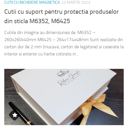
CUTII CU INCHIDERE MAGNETICA
23 MARTIE 2023
Cutii cu suport pentru protectia produselor
din sticla M6352, M6425
Cutiile din imagine au dimensiunea de: M6352 –
260x260x40mm M6425 – 264x174x48mm Sunt realizate din
carton dur de 2 mm (mucava, carton de legatorie) si caserate la
interior si exterior cu hartie colorata in...