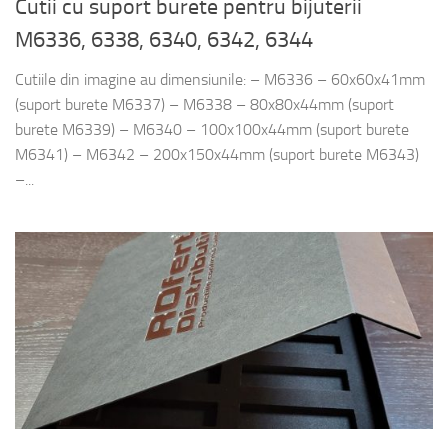
Cutii cu suport burete pentru bijuterii
M6336, 6338, 6340, 6342, 6344
Cutiile din imagine au dimensiunile: – M6336 – 60x60x41mm
(suport burete M6337) – M6338 – 80x80x44mm (suport
burete M6339) – M6340 – 100x100x44mm (suport burete
M6341) – M6342 – 200x150x44mm (suport burete M6343)
–...