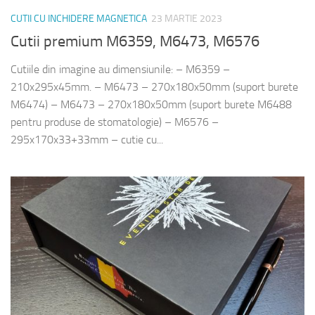
CUTII CU INCHIDERE MAGNETICA
23 MARTIE 2023
Cutii premium M6359, M6473, M6576
Cutiile din imagine au dimensiunile: – M6359 –
210x295x45mm. – M6473 – 270x180x50mm (suport burete
M6474) – M6473 – 270x180x50mm (suport burete M6488
pentru produse de stomatologie) – M6576 –
295x170x33+33mm – cutie cu...