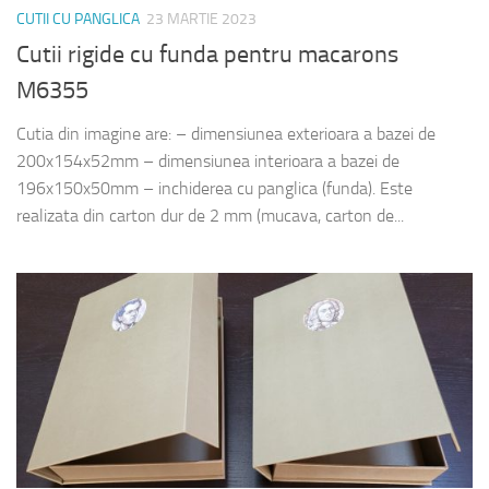
CUTII CU PANGLICA
23 MARTIE 2023
Cutii rigide cu funda pentru macarons
M6355
Cutia din imagine are: – dimensiunea exterioara a bazei de
200x154x52mm – dimensiunea interioara a bazei de
196x150x50mm – inchiderea cu panglica (funda). Este
realizata din carton dur de 2 mm (mucava, carton de...