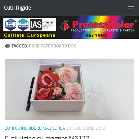
Cutii Rigide
Skip to content
TAGGED:
RIGID PAPERBOARD BOX
CUTII CU INCHIDERE MAGNETICA
21 NOIEMBRIE 2019
Cutii rigide cu magnet M6127