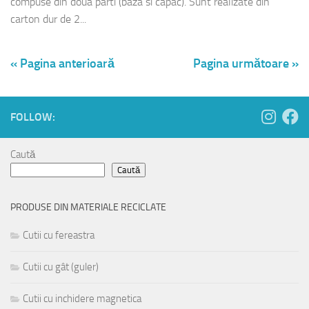
compuse din doua parti (baza si capac). Sunt realizate din
carton dur de 2...
« Pagina anterioară
Pagina următoare »
FOLLOW:
Caută
Caută
PRODUSE DIN MATERIALE RECICLATE
Cutii cu fereastra
Cutii cu gât (guler)
Cutii cu inchidere magnetica