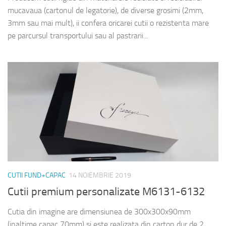
mucavaua (cartonul de legatorie), de diverse grosimi (2mm,
3mm sau mai mult), ii confera oricarei cutii o rezistenta mare
pe parcursul transportului sau al pastrarii...
CUTII FUND+CAPAC
14 NOIEMBRIE 2019
Cutii premium personalizate M6131-6132
Cutia din imagine are dimensiunea de 300x300x90mm
(inaltime capac 70mm) si este realizata din carton dur de 2