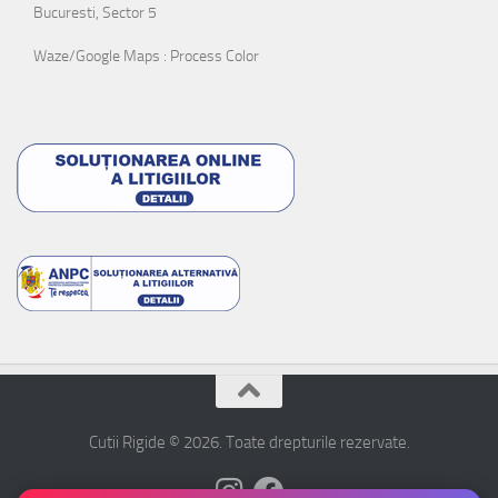
Bucuresti, Sector 5
Waze/Google Maps : Process Color
Cutii Rigide © 2026. Toate drepturile rezervate.