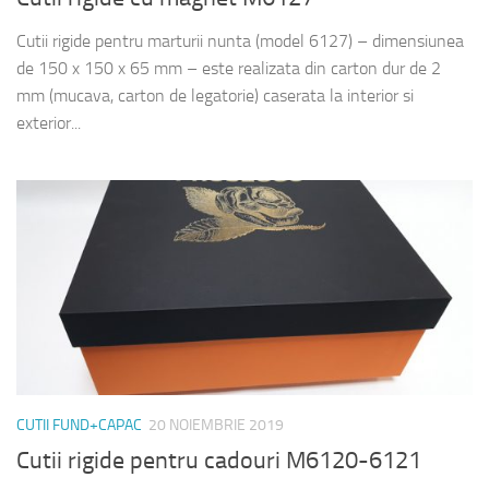
Cutii rigide pentru marturii nunta (model 6127) – dimensiunea
de 150 x 150 x 65 mm – este realizata din carton dur de 2
mm (mucava, carton de legatorie) caserata la interior si
exterior...
CUTII FUND+CAPAC
20 NOIEMBRIE 2019
Cutii rigide pentru cadouri M6120-6121