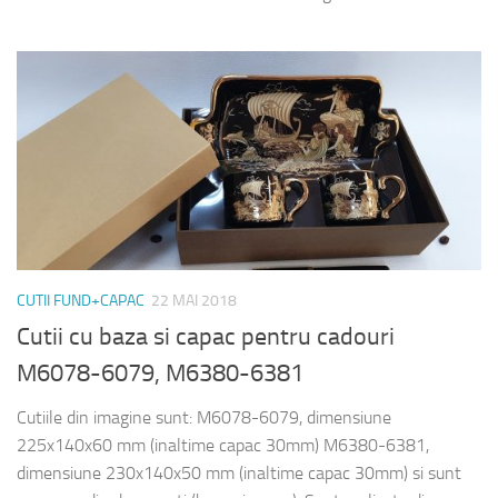
CUTII FUND+CAPAC
22 MAI 2018
Cutii cu baza si capac pentru cadouri
M6078-6079, M6380-6381
Cutiile din imagine sunt: M6078-6079, dimensiune
225x140x60 mm (inaltime capac 30mm) M6380-6381,
dimensiune 230x140x50 mm (inaltime capac 30mm) si sunt