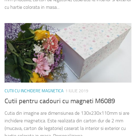
cu hartie colorata in masa...
CUTII CU INCHIDERE MAGNETICA
1 IULIE 2019
Cutii pentru cadouri cu magneti M6089
Cutia din imagine are dimensiunea de 130x230x110mm si are
inchidere magnetica. Este realizata din carton dur de 2 mm
(mucava, carton de legatorie) caserat la interior si exterior cu
hartie colorata in masa. Personalizarea...