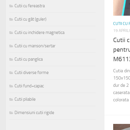
Cutii cu fereastra
Cutii cu gât (guler)
CUTII CU
19 APRIL
Cutii cu inchidere magnetica
Cutii
Cutii cu manson/sertar
pentru
M611
Cutii cu panglica
Cutia di
Cutii diverse forme
150x150x
dur de 2
Cutii fund+capac
caserata 
Cutii pliabile
colorata 
Dimensiuni cutii rigide