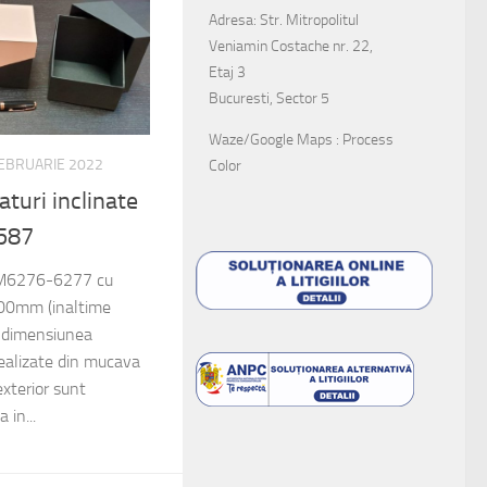
Adresa: Str. Mitropolitul
Veniamin Costache nr. 22,
Etaj 3
Bucuresti, Sector 5
Waze/Google Maps : Process
FEBRUARIE 2022
Color
aturi inclinate
587
: M6276-6277 cu
00mm (inaltime
 dimensiunea
lizate din mucava
exterior sunt
 in...