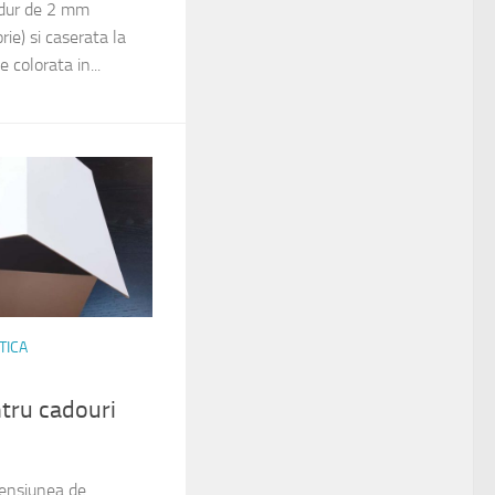
 dur de 2 mm
ie) si caserata la
e colorata in...
TICA
tru cadouri
mensiunea de