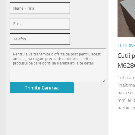
CUTII DI
Cutii
M628
Cutia a
(inaltim
baza si 
mm iar la
hartie co