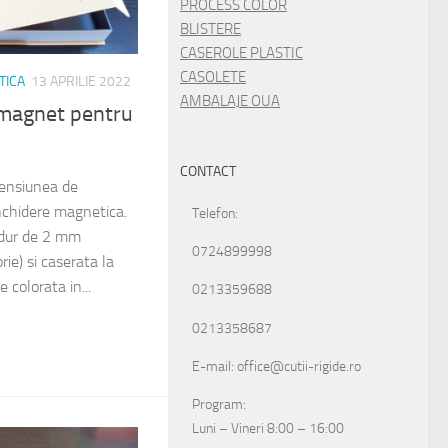
PROCESS COLOR
BLISTERE
CASEROLE PLASTIC
CASOLETE
TICA
13 APRILIE 2022
AMBALAJE OUA
 magnet pentru
CONTACT
mensiunea de
chidere magnetica.
Telefon:
 dur de 2 mm
0724899998
ie) si caserata la
e colorata in...
0213359688
0213358687
E-mail: office@cutii-rigide.ro
Program:
Luni – Vineri 8:00 – 16:00