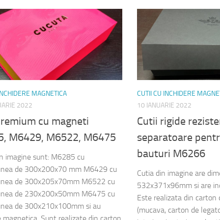
 INCHIDERE MAGNETICA
CUTII CU INCHIDERE MAGNE
UARIE 2022
10 IANUARIE 2022
 premium cu magneti
Cutii rigide rezist
, M6429, M6522, M6475
separatoare pentr
bauturi M6266
din imagine sunt: M6285 cu
unea de 300x200x70 mm M6429 cu
Cutia din imagine are di
unea de 300x205x70mm M6522 cu
532x371x96mm si are inc
unea de 230x200x50mm M6475 cu
Este realizata din carton
unea de 300x210x100mm si au
(mucava, carton de legator
e magnetica. Sunt realizate din carton