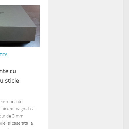
TICA
ente cu
u sticle
mensiunea de
hidere magnetica.
 dur de 3 mm
ie) si caserata la