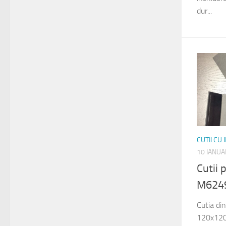
dur...
CUTII CU
10 IANUA
Cutii
M624
Cutia di
120x120x