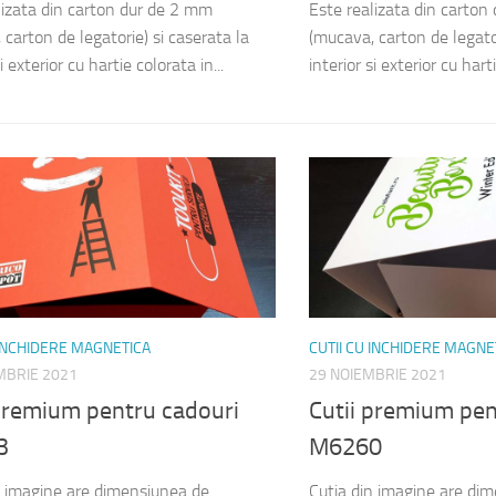
lizata din carton dur de 2 mm
Este realizata din carton
carton de legatorie) si caserata la
(mucava, carton de legator
i exterior cu hartie colorata in...
interior si exterior cu harti
 INCHIDERE MAGNETICA
CUTII CU INCHIDERE MAGNE
MBRIE 2021
29 NOIEMBRIE 2021
 premium pentru cadouri
Cutii premium pen
3
M6260
n imagine are dimensiunea de
Cutia din imagine are di