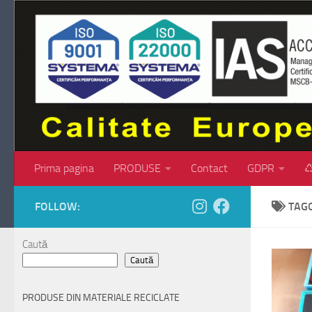
Skip to content
Prima pagina
PRODUSE
Contact
GDPR
♺
FOLLOW:
TAG
Caută
Caută
PRODUSE DIN MATERIALE RECICLATE