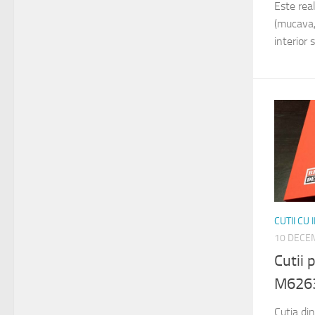
Este rea
(mucava, 
interior s
CUTII CU
10 DECE
Cutii
M626
Cutia di