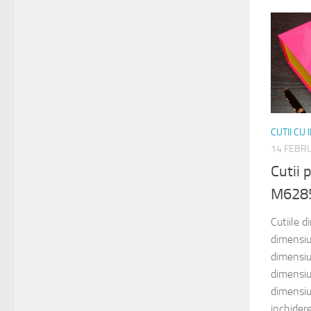
CUTII CU
14 FEBR
Cutii
M6285
Cutiile 
dimensi
dimensi
dimensi
dimensi
inchider