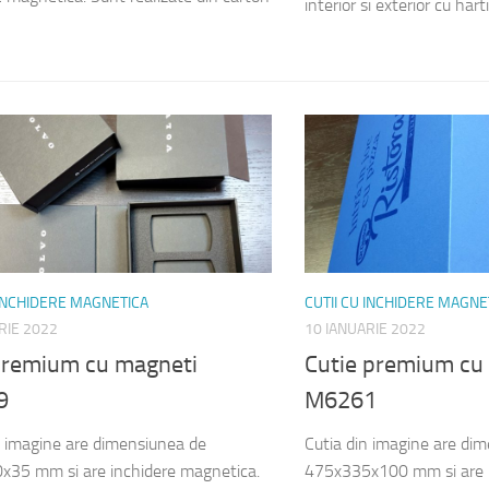
interior si exterior cu hart
 INCHIDERE MAGNETICA
CUTII CU INCHIDERE MAGNE
RIE 2022
10 IANUARIE 2022
 premium cu magneti
Cutie premium cu
9
M6261
n imagine are dimensiunea de
Cutia din imagine are di
35 mm si are inchidere magnetica.
475x335x100 mm si are i