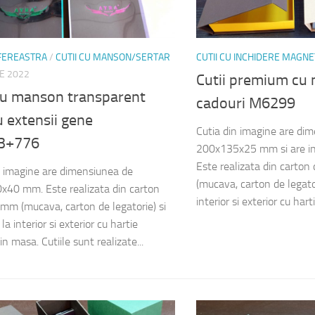
 FEREASTRA
/
CUTII CU MANSON/SERTAR
CUTII CU INCHIDERE MAGNE
IE 2022
Cutii premium cu
 cu manson transparent
cadouri M6299
 extensii gene
Cutia din imagine are di
3+776
200x135x25 mm si are in
Este realizata din carton
n imagine are dimensiunea de
(mucava, carton de legator
40 mm. Este realizata din carton
interior si exterior cu harti
 mm (mucava, carton de legatorie) si
la interior si exterior cu hartie
in masa. Cutiile sunt realizate...