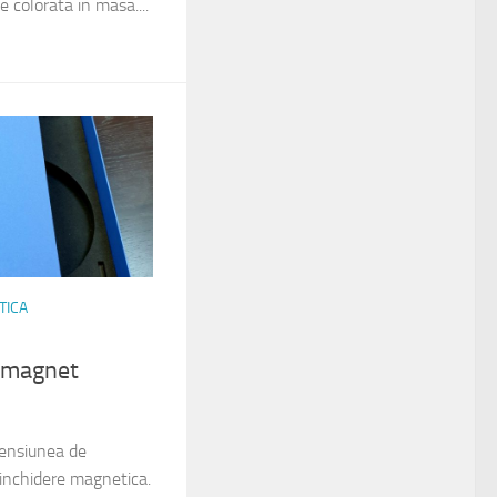
ie colorata in masa....
TICA
 magnet
mensiunea de
nchidere magnetica.