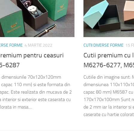
VERSE FORME
4 MARTIE 2022
CUTII DIVERSE FORME
15 
 premium pentru ceasuri
Cutii premium cu l
6-6287
M6276-6277, M6
re dimensiunile 70x120x120mm
Cutiile din imagine sunt
e capac 110 mm) si este formata din
dimensiunea 110x110x1
capac. Este realizata din mucava de 2
capac 80 mm) M6587 cu
 interior si exterior este caserata cu
170x170x100mm Sunt rea
lorata in masa....
de 2 mm iar la interior si 
caserate cu hartie colorata