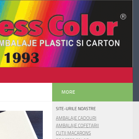
MORE
SITE-URILE NOASTRE
AMBALAJE CADOURI
AMBALAJE COFETARII
CUTII MACARONS