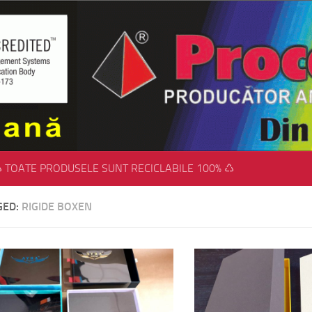
 TOATE PRODUSELE SUNT RECICLABILE 100% ♺
GED:
RIGIDE BOXEN