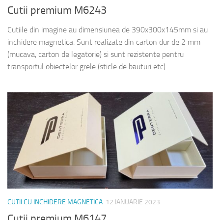
Cutii premium M6243
Cutiile din imagine au dimensiunea de 390x300x145mm si au
inchidere magnetica. Sunt realizate din carton dur de 2 mm
(mucava, carton de legatorie) si sunt rezistente pentru
transportul obiectelor grele (sticle de bauturi etc)....
CUTII CU INCHIDERE MAGNETICA
12 IANUARIE 2023
Cutii premium M6147