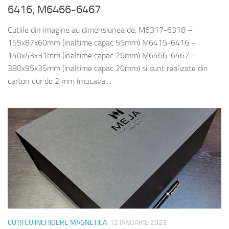
6416, M6466-6467
Cutiile din imagine au dimensiunea de: M6317-6318 –
155x87x60mm (inaltime capac 55mm) M6415-6416 –
140x43x31mm (inaltime capac 26mm) M6466-6467 –
380x95x35mm (inaltime capac 20mm) si sunt realizate din
carton dur de 2 mm (mucava,...
CUTII CU INCHIDERE MAGNETICA
12 IANUARIE 2023