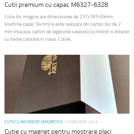
Cutii premium cu capac M6327-6328
Cutia din imagine are dimensiunea de 237x187x59mm
(inaltime capac 54mm) si este realizata din carton dur de 2
mm (mucava, carton de legatorie) caserata la interior si exterior
cu hartie colorata in masa. Cutiile...
CUTII CU INCHIDERE MAGNETICA
12 IANUARIE 2023
Cutie cu magnet pentru mostrare placi