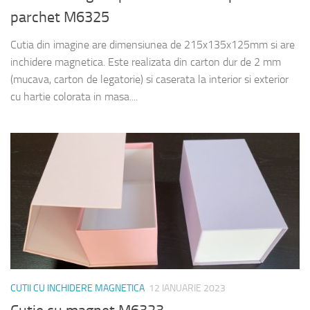
parchet M6325
Cutia din imagine are dimensiunea de 215x135x125mm si are
inchidere magnetica. Este realizata din carton dur de 2 mm
(mucava, carton de legatorie) si caserata la interior si exterior
cu hartie colorata in masa....
CUTII CU INCHIDERE MAGNETICA
12 IANUARIE 2023