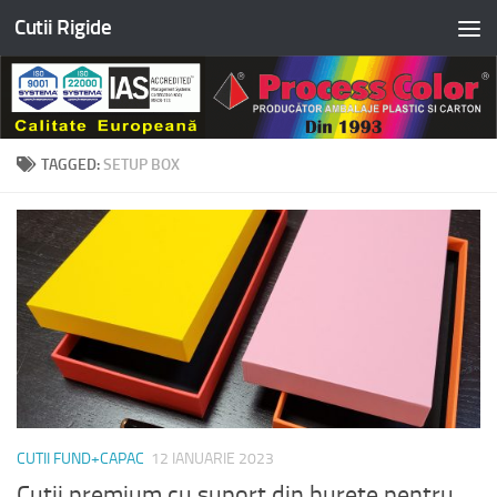
Cutii Rigide
Skip to content
TAGGED:
SETUP BOX
CUTII FUND+CAPAC
12 IANUARIE 2023
Cutii premium cu suport din burete pentru