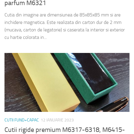
parfum M6321
Cutia din imagine are dimensiunea de 85x85x85 mm si are
inchidere magnetica. Este realizata din carton dur de 2 mm
(mucava, carton de legatorie) si caserata la interior si exterior
cu hartie colorata in...
CUTII FUND+CAPAC
12 IANUARIE 2023
Cutii rigide premium M6317-6318, M6415-