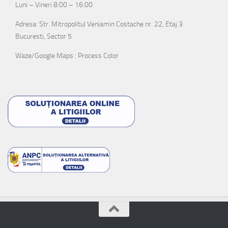
Luni – Vineri 8:00 – 16:00
Adresa: Str. Mitropolitul Veniamin Costache nr. 22, Etaj 3
Bucuresti, Sector 5
Waze/Google Maps : Process Color