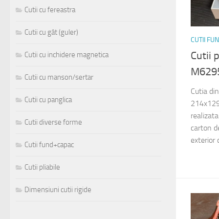
Cutii cu fereastra
Cutii cu gât (guler)
CUTII FU
Cutii 
Cutii cu inchidere magnetica
M629
Cutii cu manson/sertar
Cutia di
Cutii cu panglica
214x129x
realizat
Cutii diverse forme
carton de
exterior 
Cutii fund+capac
Cutii pliabile
Dimensiuni cutii rigide