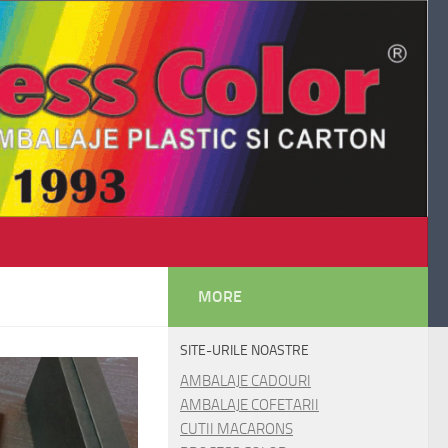
MORE
SITE-URILE NOASTRE
AMBALAJE CADOURI
AMBALAJE COFETARII
CUTII MACARONS