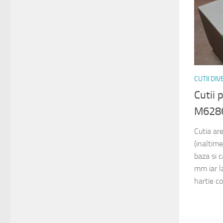
CUTII DI
Cutii
M628
Cutia a
(inaltim
baza si 
mm iar la
hartie co