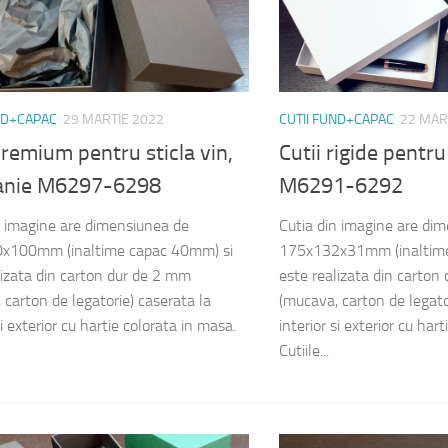
ND+CAPAC
29 MARTIE 2022
CUTII FUND+CAPAC
22 MAR
premium pentru sticla vin,
Cutii rigide pentr
nie M6297-6298
M6291-6292
n imagine are dimensiunea de
Cutia din imagine are di
x100mm (inaltime capac 40mm) si
175x132x31mm (inaltime
lizata din carton dur de 2 mm
este realizata din carton
 carton de legatorie) caserata la
(mucava, carton de legato
si exterior cu hartie colorata in masa.
interior si exterior cu har
Cutiile...