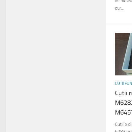
inchider
dur...
CUTII FU
Cutii 
M6282
M645
Cutiile 
6283+ins