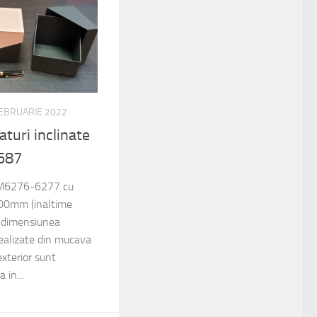
FEBRUARIE 2022
aturi inclinate
587
: M6276-6277 cu
00mm (inaltime
 dimensiunea
lizate din mucava
exterior sunt
 in...