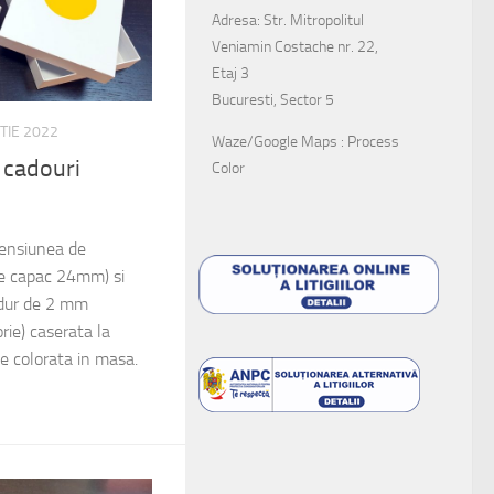
Adresa: Str. Mitropolitul
Veniamin Costache nr. 22,
Etaj 3
Bucuresti, Sector 5
TIE 2022
Waze/Google Maps : Process
u cadouri
Color
mensiunea de
 capac 24mm) si
 dur de 2 mm
rie) caserata la
tie colorata in masa.