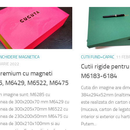
 INCHIDERE MAGNETICA
CUTII FUND+CAPAC
11 FEB
UARIE 2022
Cutii rigide pentr
 premium cu magneti
M6183-6184
, M6429, M6522, M6475
Cutia din imagine are di
din imagine sunt: M6285 cu
384x294x52mm (inaltime
unea de 300x200x70 mm M6429 cu
este realizata din carton
unea de 300x205x70mm M6522 cu
(mucava, carton de legato
unea de 230x200x50mm M6475 cu
interior si exterior cu har
unea de 300x210x100mm si au
Putem...