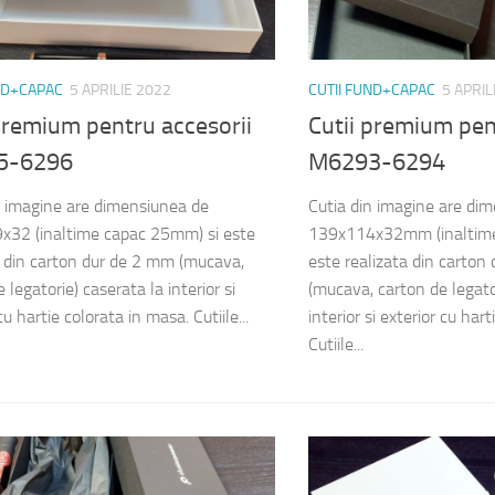
ND+CAPAC
5 APRILIE 2022
CUTII FUND+CAPAC
5 APRIL
premium pentru accesorii
Cutii premium pen
5-6296
M6293-6294
n imagine are dimensiunea de
Cutia din imagine are di
32 (inaltime capac 25mm) si este
139x114x32mm (inaltime
a din carton dur de 2 mm (mucava,
este realizata din carton
 legatorie) caserata la interior si
(mucava, carton de legato
cu hartie colorata in masa. Cutiile...
interior si exterior cu har
Cutiile...