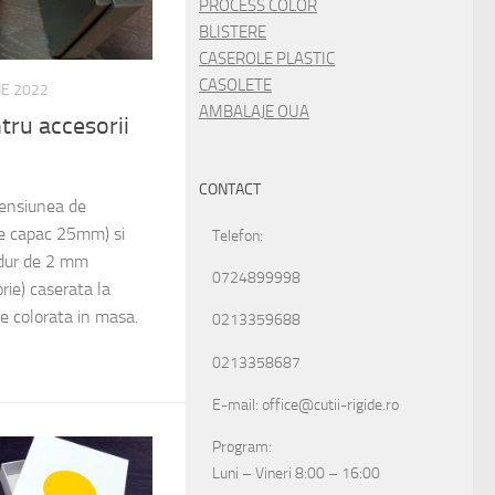
PROCESS COLOR
BLISTERE
CASEROLE PLASTIC
CASOLETE
IE 2022
AMBALAJE OUA
tru accesorii
CONTACT
mensiunea de
 capac 25mm) si
Telefon:
 dur de 2 mm
0724899998
rie) caserata la
tie colorata in masa.
0213359688
0213358687
E-mail: office@cutii-rigide.ro
Program:
Luni – Vineri 8:00 – 16:00