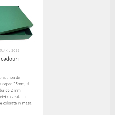
RUARIE 2022
u cadouri
mensiunea de
 capac 25mm) si
 dur de 2 mm
rie) caserata la
tie colorata in masa.