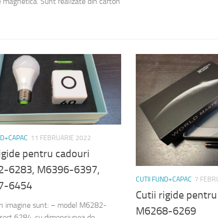
e magnetica. Sunt realizate din carton
ND+CAPAC
11 FEBRUARIE 2022
rigide pentru cadouri
-6283, M6396-6397,
CUTII FUND+CAPAC
7 FEBR
7-6454
Cutii rigide pentr
din imagine sunt: – model M6282-
M6268-6269
ert 6284, cu dimensiunea de