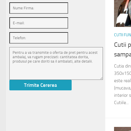
CUTII FU
Cutii 
sampa
Cutia di
350x150
este rea
(mucava,
interior 
Cutiile...