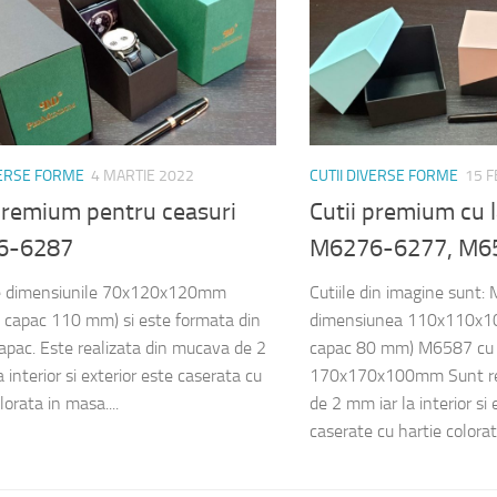
VERSE FORME
4 MARTIE 2022
CUTII DIVERSE FORME
15 
 premium pentru ceasuri
Cutii premium cu l
6-6287
M6276-6277, M6
re dimensiunile 70x120x120mm
Cutiile din imagine sunt
e capac 110 mm) si este formata din
dimensiunea 110x110x1
capac. Este realizata din mucava de 2
capac 80 mm) M6587 cu
 interior si exterior este caserata cu
170x170x100mm Sunt rea
lorata in masa....
de 2 mm iar la interior si 
caserate cu hartie colorata