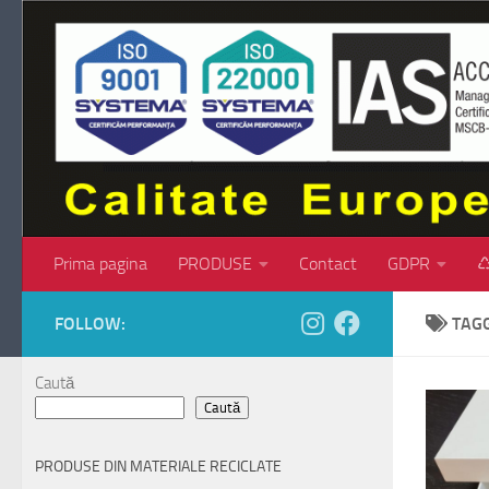
Skip to content
Prima pagina
PRODUSE
Contact
GDPR
♺
FOLLOW:
TAG
Caută
Caută
PRODUSE DIN MATERIALE RECICLATE