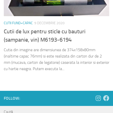
CUTII FUND+CAPAC
9 DECEMBRIE 2020
Cutii de lux pentru sticle cu bauturi
(sampanie, vin) M6193-6194
Cutia din imagine are dimensiunea de 374x158x80mm
(inaltime capac 76mm) si este realizata din carton dur de 2
mm (mucava, carton de legatorie) caserata la interior si exterior
cu hartie neagra. Putem executa la...
FOLLOW:
Caută