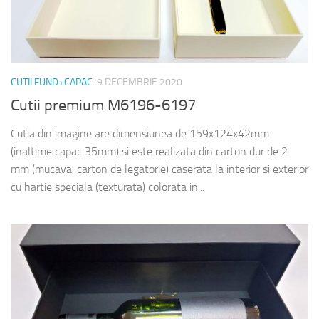
CUTII FUND+CAPAC
9 DECEMBRIE 2020
Cutii premium M6196-6197
Cutia din imagine are dimensiunea de 159x124x42mm
(inaltime capac 35mm) si este realizata din carton dur de 2
mm (mucava, carton de legatorie) caserata la interior si exterior
cu hartie speciala (texturata) colorata in...