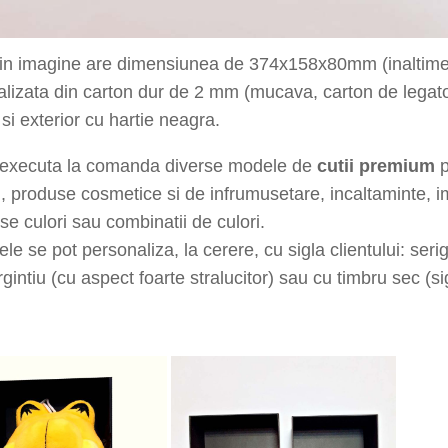
din imagine are dimensiunea de
374x158x80
mm
(inaltim
alizata din carton dur de 2 mm (mucava, carton de legato
 si exterior cu hartie
neagra.
executa la comanda diverse modele de
cutii premium
p
, produse cosmetice si de infrumusetare, incaltaminte, 
rse culori sau combinatii de culori.
le se pot personaliza, la cerere, cu sigla clientului: serigr
rgintiu (cu aspect foarte stralucitor) sau cu timbru sec (s
uadrant