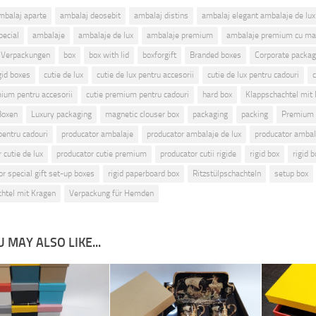
mbalaj aparte
ambalaj deosebit
ambalaj distins
ambalaj elegant ambalaje de lux
pecial
ambalaje
ambalaje de lux
ambalaje premium
ambalaje premium cu ma
 Verpackungen
box
box with lid
boxforgift
Branded boxes
Corporate packag
gid boxes
cutie de lux
cutie de lux pentru accesorii
cutie de lux pentru cadouri
mium pentru accesorii
cutie premium pentru cadouri
hard box
Klappschachtel mit
 Boxen
Luxury packaging
magnetic clouser box
packaging
packing
Premium 
entru cadouri
producator ambalaje
producator ambalaje de lux
producator amba
 cutie de lux
producator cutie premium
producator cutii rigide
rigid box
rigid b
for special gift set-up boxes
rigid paperboard box
Ritzstülpschachteln
setup box
chtel mit Kragen
Verpackung für Hemden
 MAY ALSO LIKE...