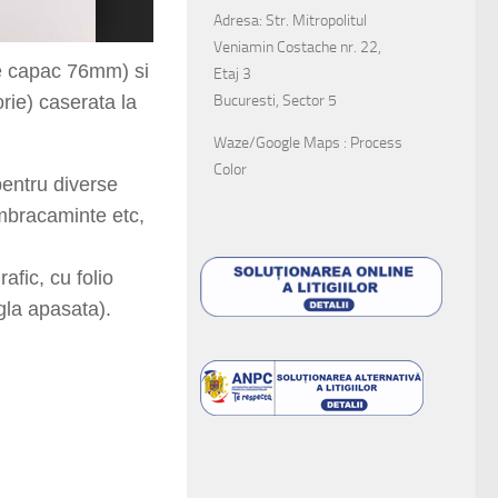
Adresa: Str. Mitropolitul
Veniamin Costache nr. 22,
e capac
76
mm) si
Etaj 3
Bucuresti, Sector 5
rie) caserata la
Waze/Google Maps : Process
Color
entru diverse
imbracaminte etc,
afic, cu folio
igla apasata).