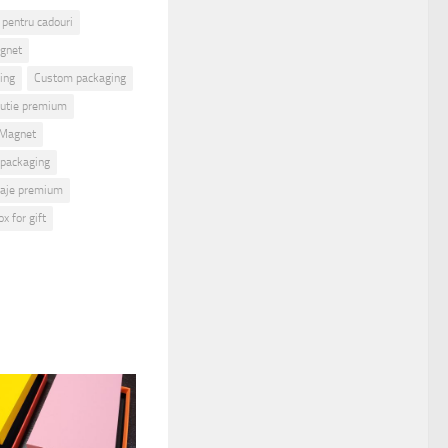
 pentru cadouri
gnet
ing
Custom packaging
cutie premium
 Magnet
packaging
laje premium
ox for gift