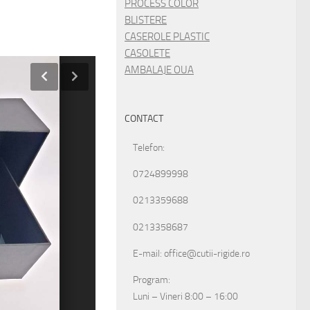
PROCESS COLOR
BLISTERE
CASEROLE PLASTIC
CASOLETE
AMBALAJE OUA
CONTACT
Telefon:
0724899998
0213359688
0213358687
E-mail: office@cutii-rigide.ro
Program:
Luni – Vineri 8:00 – 16:00