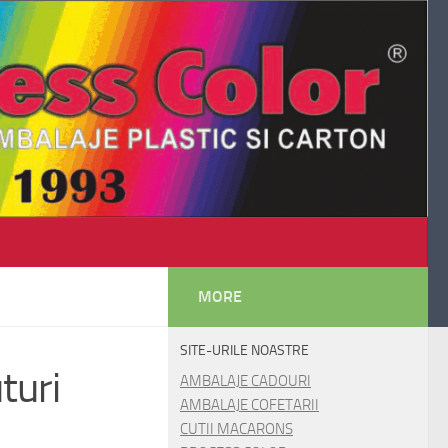
MORE
SITE-URILE NOASTRE
turi
AMBALAJE CADOURI
AMBALAJE COFETARII
CUTII MACARONS