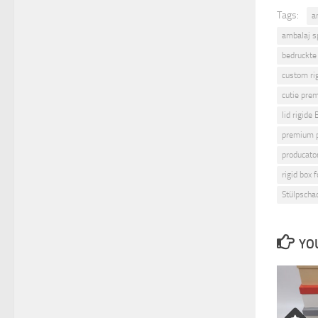
Tags:
a
ambalaj s
bedruckte
custom ri
cutie pre
lid rigide
premium p
producator
rigid box 
Stülpscha
YOU