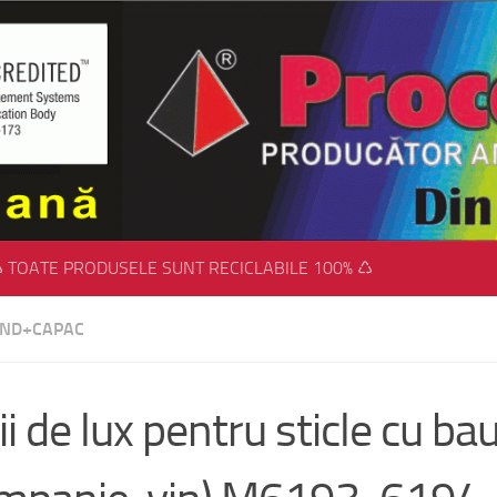
 TOATE PRODUSELE SUNT RECICLABILE 100% ♺
FUND+CAPAC
ii de lux pentru sticle cu bau