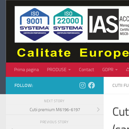
Skip to content
Prima pagina
PRODUSE
Contact
GDPR
♺
FOLLOW:
CUTII 
NEXT STORY
Cut
Cutii premium M6196-6197
PREVIOUS STORY