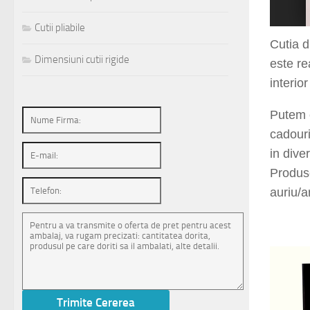
1
2
3
4
5
6
7
Cutii pliabile
Cutia 
Dimensiuni cutii rigide
este r
e
interior
Putem 
cadouri
in dive
Produse
auriu/a
sierraq