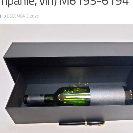
mpanie, vin) M6193-6194
N
·
9 DECEMBRIE 2020