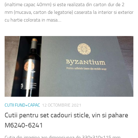
(inaltime capac 40mm) si este realizata din carton dur de 2
mm (mucava, carton de legatorie) caserata la interior si exterior
cu hartie colorata in masa....
CUTII FUND+CAPAC
12 OCTOMBRIE 2021
Cutii pentru set cadouri sticle, vin si pahare
M6240-6241
Cutia din imagine are dimensiunea de 330x310x115 mm