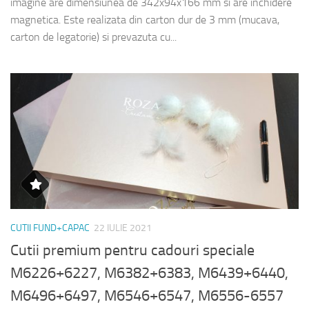
imagine are dimensiunea de 342x94x166 mm si are inchidere
magnetica. Este realizata din carton dur de 3 mm (mucava,
carton de legatorie) si prevazuta cu...
CUTII FUND+CAPAC
22 IULIE 2021
Cutii premium pentru cadouri speciale
M6226+6227, M6382+6383, M6439+6440,
M6496+6497, M6546+6547, M6556-6557