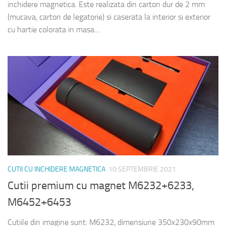
inchidere magnetica. Este realizata din carton dur de 2 mm
(mucava, carton de legatorie) si caserata la interior si exterior
cu hartie colorata in masa....
CUTII CU INCHIDERE MAGNETICA
10 SEPTEMBRIE 2021
Cutii premium cu magnet M6232+6233,
M6452+6453
Cutiile din imagine sunt: M6232, dimensiune 350x230x90mm