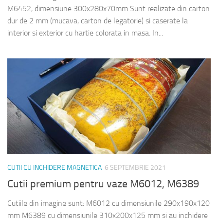
M6452, dimensiune 300x280x70mm Sunt realizate din carton
dur de 2 mm (mucava, carton de legatorie) si caserate la
interior si exterior cu hartie colorata in masa. In...
CUTII CU INCHIDERE MAGNETICA
6 SEPTEMBRIE 2021
Cutii premium pentru vaze M6012, M6389
Cutiile din imagine sunt: M6012 cu dimensiunile 290x190x120
mm M6389 cu dimensiunile 310x200x125 mm si au inchidere