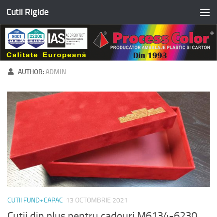
Cutii Rigide
Skip to content
AUTHOR:
ADMIN
CUTII FUND+CAPAC
13 OCTOMBRIE 2021
Cutii din plus pentru cadouri M6134-6230