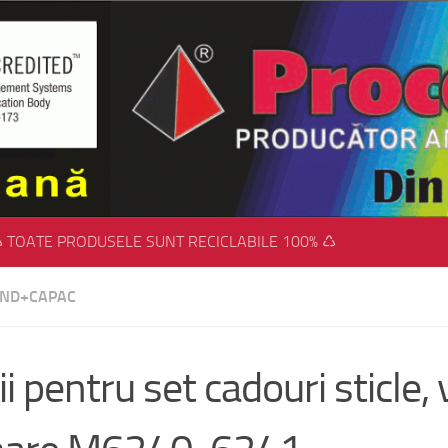
 TOATE PRODUSELE SUNT RECICLABILE 100% ♺
FUND+CAPAC
ii pentru set cadouri sticle, v