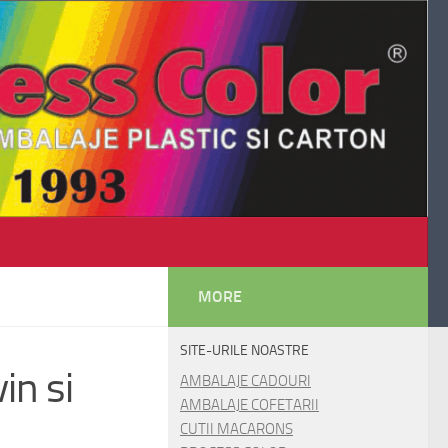
MORE
SITE-URILE NOASTRE
in si
AMBALAJE CADOURI
AMBALAJE COFETARII
CUTII MACARONS