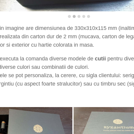
din imagine are dimensiunea de
330x310x115
mm (inalt
r
ealizata din carton dur de 2 mm (mucava, carton de leg
rior si exterior cu hartie colorata in masa.
executa la comanda diverse modele de
cutii
pentru dive
 diverse culori sau combinatii de culori.
le se pot personaliza, la cerere, cu sigla clientului: serigr
rgintiu (cu aspect foarte stralucitor) sau cu timbru sec (s
drionbizantium