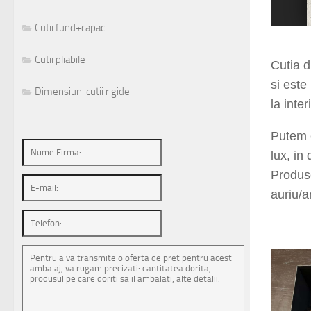
Cutii fund+capac
1
2
3
4
5
Cutii pliabile
Cutia 
si este 
Dimensiuni cutii rigide
la inte
Putem 
lux, in
Produse
auriu/a
alexan