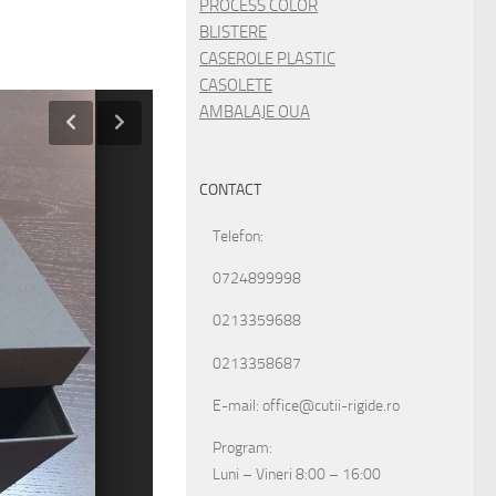
PROCESS COLOR
BLISTERE
CASEROLE PLASTIC
CASOLETE
AMBALAJE OUA
CONTACT
Telefon:
0724899998
0213359688
0213358687
E-mail: office@cutii-rigide.ro
Program:
Luni – Vineri 8:00 – 16:00