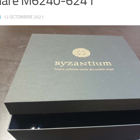
hare M6240-6241
N
·
12 OCTOMBRIE 2021