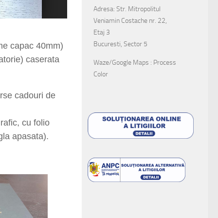
Adresa: Str. Mitropolitul
Veniamin Costache nr. 22,
Etaj 3
Bucuresti, Sector 5
ime capac
4
0mm)
atorie) caserata
Waze/Google Maps : Process
Color
rse cadouri de
afic, cu folio
igla apasata).