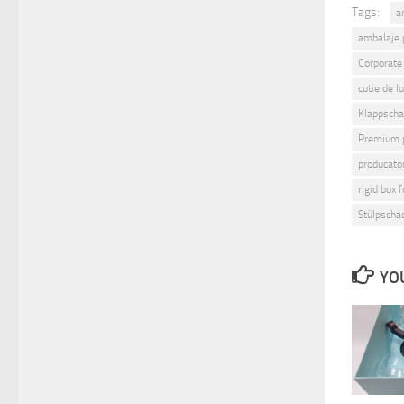
Tags:
a
ambalaje
Corporate
cutie de l
Klappscha
Premium 
producato
rigid box f
Stülpscha
YOU