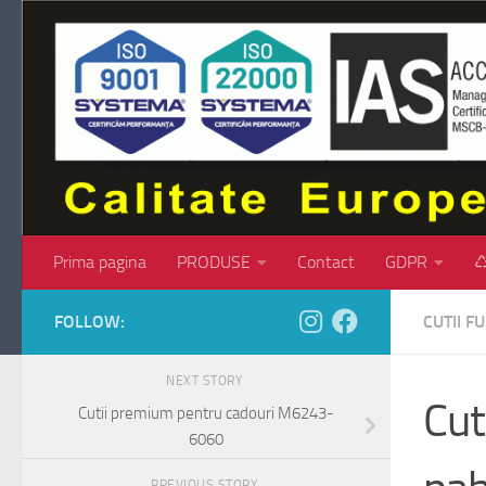
Skip to content
Prima pagina
PRODUSE
Contact
GDPR
♺
FOLLOW:
CUTII 
NEXT STORY
Cut
Cutii premium pentru cadouri M6243-
6060
PREVIOUS STORY