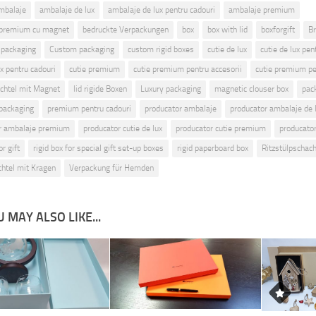
mbalaje
ambalaje de lux
ambalaje de lux pentru cadouri
ambalaje premium
 premium cu magnet
bedruckte Verpackungen
box
box with lid
boxforgift
B
 packaging
Custom packaging
custom rigid boxes
cutie de lux
cutie de lux pen
ux pentru cadouri
cutie premium
cutie premium pentru accesorii
cutie premium pe
chtel mit Magnet
lid rigide Boxen
Luxury packaging
magnetic clouser box
pac
packaging
premium pentru cadouri
producator ambalaje
producator ambalaje de 
r ambalaje premium
producator cutie de lux
producator cutie premium
producator 
or gift
rigid box for special gift set-up boxes
rigid paperboard box
Ritzstülpschach
chtel mit Kragen
Verpackung für Hemden
 MAY ALSO LIKE...