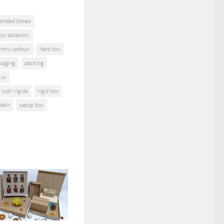
randed boxes
tru accesorii
ntru cadouri
hard box
kaging
packing
lux
cutii rigide
rigid box
teln
setup box