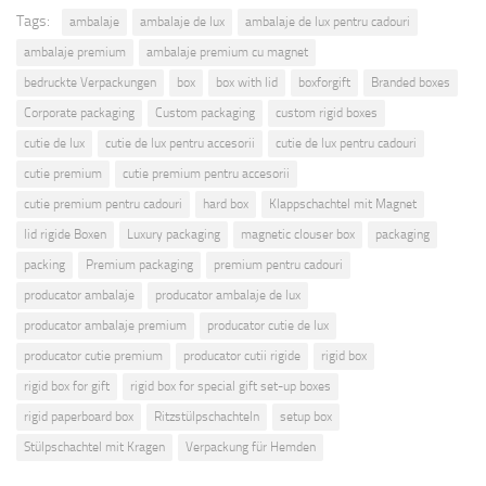
Tags:
ambalaje
ambalaje de lux
ambalaje de lux pentru cadouri
ambalaje premium
ambalaje premium cu magnet
bedruckte Verpackungen
box
box with lid
boxforgift
Branded boxes
Corporate packaging
Custom packaging
custom rigid boxes
cutie de lux
cutie de lux pentru accesorii
cutie de lux pentru cadouri
cutie premium
cutie premium pentru accesorii
cutie premium pentru cadouri
hard box
Klappschachtel mit Magnet
lid rigide Boxen
Luxury packaging
magnetic clouser box
packaging
packing
Premium packaging
premium pentru cadouri
producator ambalaje
producator ambalaje de lux
producator ambalaje premium
producator cutie de lux
producator cutie premium
producator cutii rigide
rigid box
rigid box for gift
rigid box for special gift set-up boxes
rigid paperboard box
Ritzstülpschachteln
setup box
Stülpschachtel mit Kragen
Verpackung für Hemden