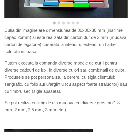
Cutia din imagine are dimensiunea de
90x90x30
mm (inaltime
capac
25
mm) si este r
ealizata din carton dur de 2 mm (mucava,
carton de legatorie) caserata la interior si exterior cu hartie
colorata in masa.
Putem executa la comanda diverse modele de
cutii
pentru
diverse cadouri de lux, in diverse culori sau combinatii de culori.
Produsele se pot personaliza, la cerere, cu sigla clientului:
serigrafic, cu folio auriu/argintiu (cu aspect foarte stralucitor) sau
cu timbru sec (sigla apasata).
Se pot realiza cutii rigide din mucava cu diverse grosimi (1.8
mm, 2 mm, 2.5 mm, 3 mm etc.).
mura