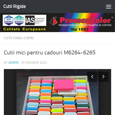
Cutii Rigide
Skip to content
CUTII FUND+CAPAC
Cutii mici pentru cadouri M6264-6265
BY
ADMIN
·
10 IANUARIE 2022