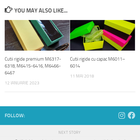
YOU MAY ALSO LIKE...
Cutii rigide premium M6317-
Cutii rigide cu capac M6011–
6318, M6415-6416, M6466-
6014
6467
11 MAI 2018
12 IANUARIE 2023
FOLLOW:
NEXT STORY