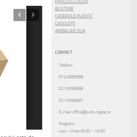
PROCESS COLOR
BLISTERE
CASEROLE PLASTIC
CASOLETE
AMBALAJE OUA
CONTACT
Telefon:
0724899998
0213359688
0213358687
E-mail: office@cutii-rigide.ro
Program:
Luni – Vineri 8:00 – 16:00