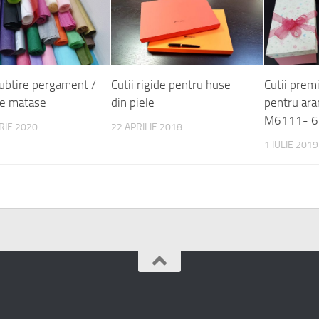
subtire pergament /
Cutii rigide pentru huse
Cutii prem
de matase
din piele
pentru ara
M6111- 6
RIE 2020
22 APRILIE 2018
1 IULIE 2019