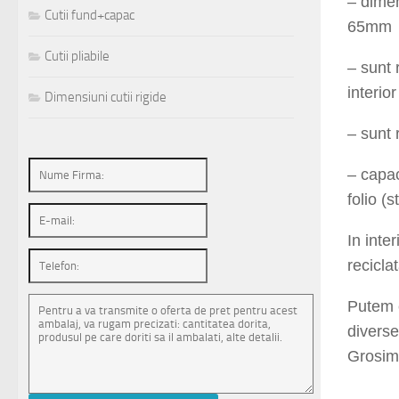
– dimen
Cutii fund+capac
65mm
Cutii pliabile
– sunt 
interior
Dimensiuni cutii rigide
– sunt 
– capac
folio (s
In inte
reciclat
Putem e
diverse
Grosime
twentyf