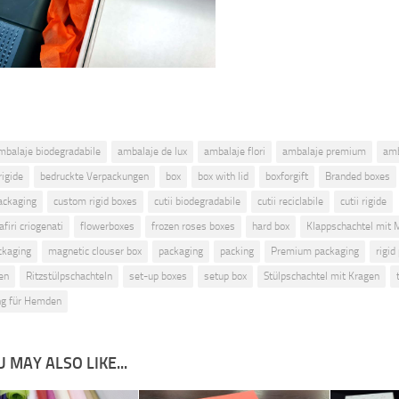
mbalaje biodegradabile
ambalaje de lux
ambalaje flori
ambalaje premium
amb
rigide
bedruckte Verpackungen
box
box with lid
boxforgift
Branded boxes
ackaging
custom rigid boxes
cutii biodegradabile
cutii reciclabile
cutii rigide
afiri criogenati
flowerboxes
frozen roses boxes
hard box
Klappschachtel mit 
ckaging
magnetic clouser box
packaging
packing
Premium packaging
rigid
en
Ritzstülpschachteln
set-up boxes
setup box
Stülpschachtel mit Kragen
ng für Hemden
 MAY ALSO LIKE...