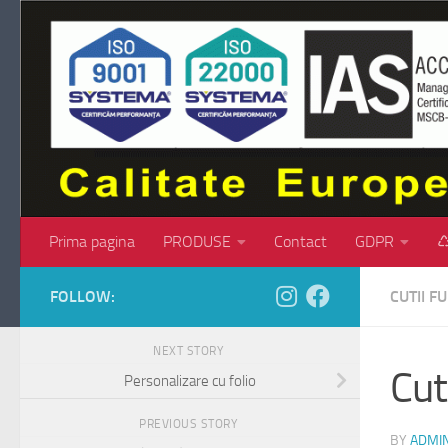
Skip to content
Prima pagina
PRODUSE
Contact
GDPR
♺
FOLLOW:
CUTII 
NEXT STORY
Cut
Personalizare cu folio
PREVIOUS STORY
BY
ADMI