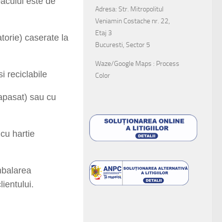
acului este de
Adresa: Str. Mitropolitul
Veniamin Costache nr. 22,
Etaj 3
torie) caserate la
Bucuresti, Sector 5
Waze/Google Maps : Process
i reciclabile
Color
(apasat) sau cu
cu hartie
mbalarea
lientului.