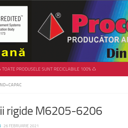
 TOATE PRODUSELE SUNT RECICLABILE 100% ♺
FUND+CAPAC
ii rigide M6205-6206
N
·
26 FEBRUARIE 2021