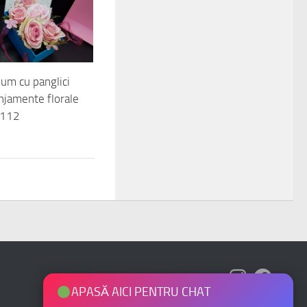
ium cu panglici
njamente florale
112
APASĂ AICI PENTRU CHAT