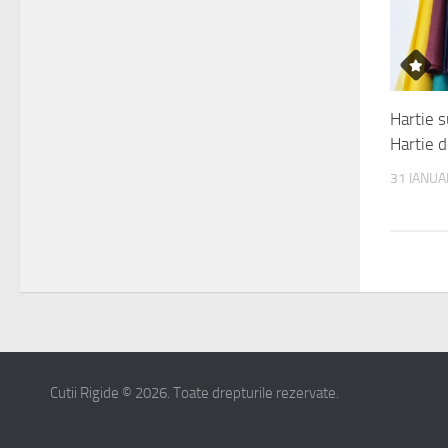
Hartie 
Hartie 
31 IANUA
Cutii Rigide © 2026. Toate drepturile rezervate.