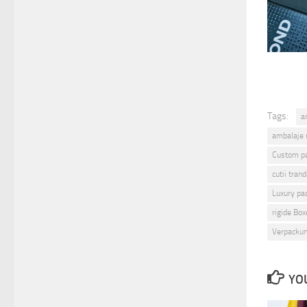
Tags:
a
ambalaje 
Custom p
cutii trand
Luxury pa
rigide Box
Verpacku
YOU