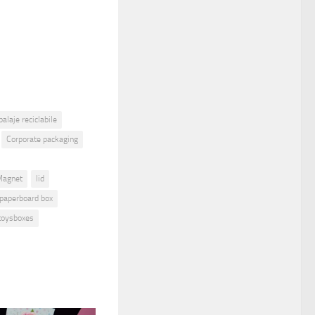
alaje reciclabile
Corporate packaging
Magnet
lid
 paperboard box
toysboxes