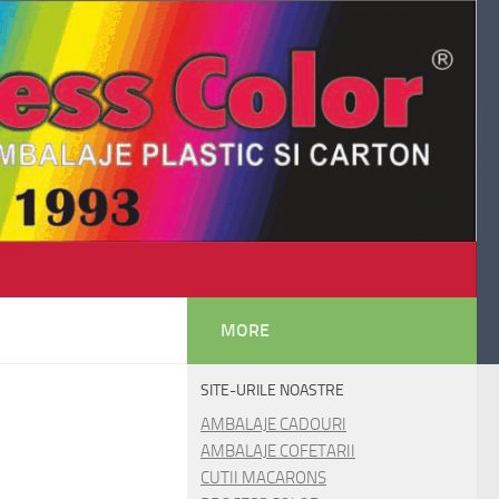
MORE
SITE-URILE NOASTRE
AMBALAJE CADOURI
AMBALAJE COFETARII
CUTII MACARONS