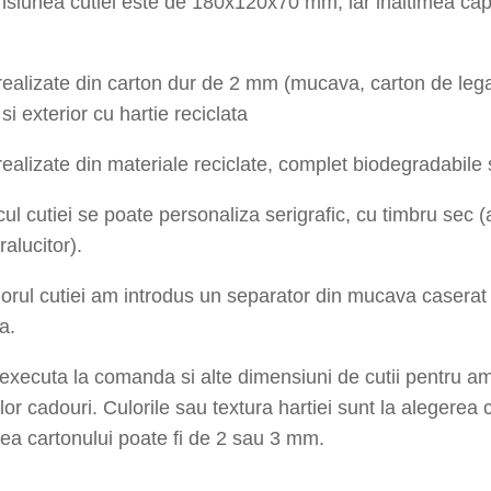
siunea cutiei este de 180x120x70 mm, iar inaltimea cap
realizate din carton dur de 2 mm (mucava, carton de lega
 si exterior cu hartie reciclata
realizate din materiale reciclate, complet biodegradabile s
ul cutiei se poate personaliza serigrafic, cu timbru sec 
tralucitor).
riorul cutiei am introdus un separator din mucava caserat 
a.
xecuta la comanda si alte dimensiuni de cutii pentru a
lor cadouri. Culorile sau textura hartiei sunt la alegerea c
a cartonului poate fi de 2 sau 3 mm.
ivehourfolionegru