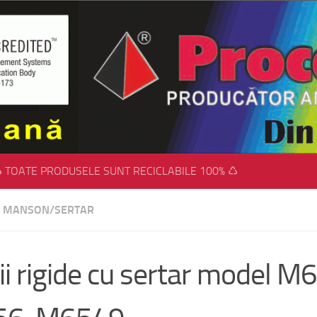
 TOATE PRODUSELE SUNT RECICLABILE 100% ♺
CU MANSON/SERTAR
ii rigide cu sertar model 