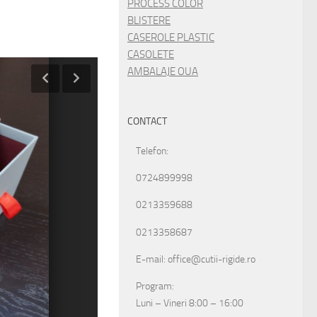
PROCESS COLOR
BLISTERE
CASEROLE PLASTIC
CASOLETE
AMBALAJE OUA
CONTACT
Telefon:
0724899998
0213359688
0213358687
E-mail: office@cutii-rigide.ro
Program:
Luni – Vineri 8:00 – 16:00