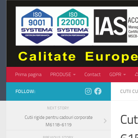
Skip to content
Prima pagina
PRODUSE
Contact
GDPR
♺
FOLLOW:
CUTII 
NEXT STORY
Cut
Cutii rigide pentru cadouri corporate
M6118-6119
PREVIOUS STORY