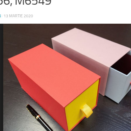
56, M6549
N
·
13 MARTIE 2020