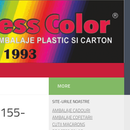
MORE
SITE-URILE NOASTRE
M6155-
AMBALAJE CADOURI
AMBALAJE COFETARII
CUTII MACARONS