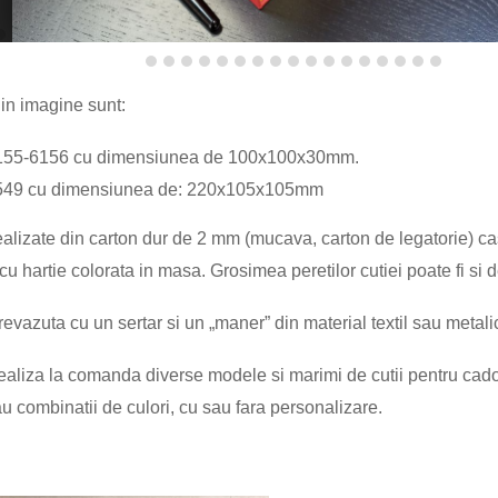
5
36
37
38
39
40
din imagine sunt
:
55-6156
c
u
dimensiunea de
1
00
x
10
0
x
3
0
mm
.
549
cu
dimensiunea de:
220x105x105mm
ealizate din carton dur de 2 mm (mucava, carton de legatorie) case
 cu hartie colorata in masa. Grosimea peretilor cutiei poate fi si
revazuta cu un sertar si un „maner” din material textil sau metali
aliza la comanda diverse modele si marimi de cutii pentru cadou
au combinatii de culori, cu sau fara personalizare.