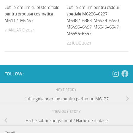
Cutii premium cu blistere fiole
Cutii premium pentru cadouri
pentru produse cosmetice
speciale M6226+6227,
M6112+M4447
M6382+6383, M6439+6440,
M6496+6497, M6546+6547,
7 IANUARIE 2021
M6556-6557
22 IULIE 2021
FOLLOW:
NEXT STORY
Cutii rigide premium pentru parfumuri M6127
PREVIOUS STORY
Hartie subtire pergament / Hartie de matase