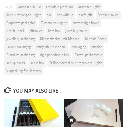
Tags:
ambalaje de lux
ambalaje premium
ambalaje rigide
bedruckte Verpackungen
box
box with lid
boxforgift
Branded boxes
Corporate packaging
Custom packaging
custom rigid boxes
cutii bijuterii
giftboxes
hard box
jewellery boxes
jewellery packaging
Klappschachtel mit Magnet
lid rigide Boxen
Luxury packaging
magnetic clouser box
packaging
packing
Premium packaging
rigid paperboard box
Ritzstülpschachteln
set-up boxes
setup box
Stülpschachtel mit Kragen cutii rigide
Verpackung für Hemden
YOU MAY ALSO LIKE...