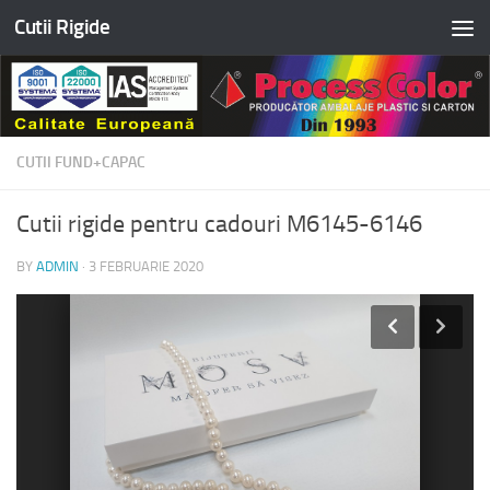
Cutii Rigide
Skip to content
CUTII FUND+CAPAC
Cutii rigide pentru cadouri M6145-6146
BY
ADMIN
·
3 FEBRUARIE 2020