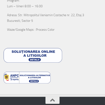
Program:
Luni – Vineri 8:00 – 16:00
Adresa: Str. Mitropolitul Veniamin Costache nr. 22, Etaj 3
Bucuresti, Sector 5
Waze/Google Maps : Process Color