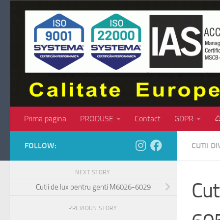
Skip to content
Prima pagina
PRODUSE
Contact
GDPR
♺
FOLLOW:
CUTII D
NEXT STORY
Cut
Cutii de lux pentru genti M6026-6029
PREVIOUS STORY