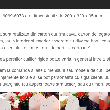
l 6055-6056 are dimensiunile de 200 x 300 x 80 mm.
l 6069-6073 are dimensiunile de 200 x 320 x 95 mm.
 sunt realizate din carton dur (mucava, carton de legato
, iar la interior si exterior caserate cu diverse hartii col
a clientului, din mostrarul de hartii si cartoane).
a peretilor cutiilor rigide poate varia in general intre 1 
em la comanda si alte dimensiuni sau modele de cutii pe
ranjamente florale si se pot personaliza cu sigla clientului,
uriu/argintiu (cu aspect foarte stralucitor) sau cu timbru s