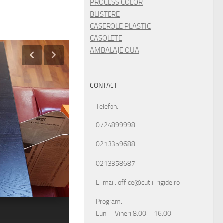
PROCESS COLOR
BLISTERE
CASEROLE PLASTIC
CASOLETE
AMBALAJE OUA
CONTACT
Telefon:
0724899998
0213359688
0213358687
E-mail: office@cutii-rigide.ro
Program:
Luni – Vineri 8:00 – 16:00