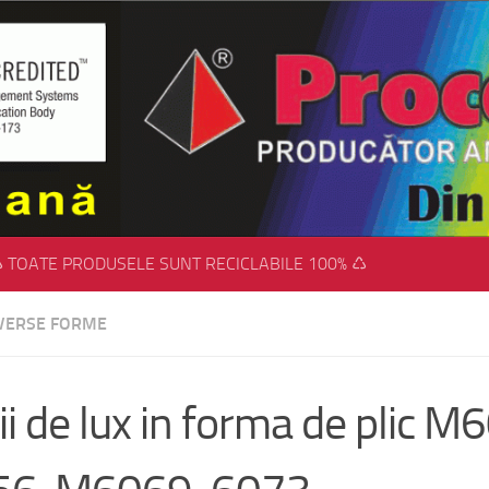
 TOATE PRODUSELE SUNT RECICLABILE 100% ♺
IVERSE FORME
ii de lux in forma de plic 