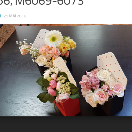
56, M6069-6073
N
·
29 MAI 2018
5
36
37
38
39
40
e lux in forma de plic pentru aranjamente florale: