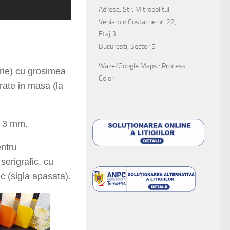
Adresa: Str. Mitropolitul
Veniamin Costache nr. 22,
Etaj 3
Bucuresti, Sector 5
Waze/Google Maps : Process
rie) cu grosimea
Color
orate in masa (la
si 3 mm.
ntru
 serigrafic, cu
ec (sigla apasata).