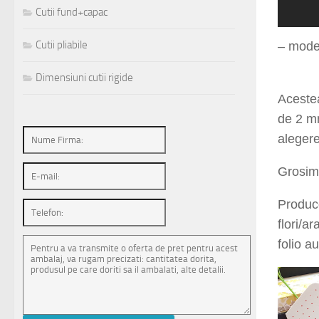
Cutii fund+capac
– mode
Cutii pliabile
– mode
Dimensiuni cutii rigide
Acestea
de 2 mm
alegere
Grosime
Produc
flori/a
folio a