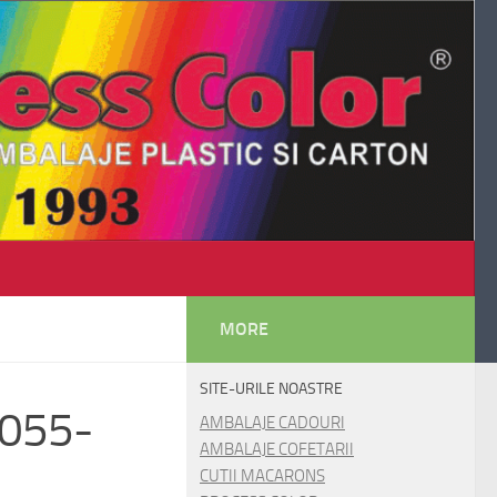
MORE
SITE-URILE NOASTRE
M6055-
AMBALAJE CADOURI
AMBALAJE COFETARII
CUTII MACARONS